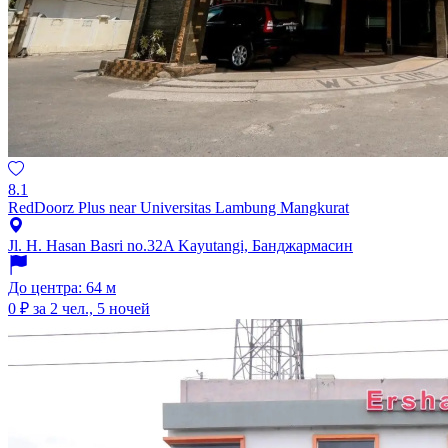
8.1
RedDoorz Plus near Universitas Lambung Mangkurat
Jl. H. Hasan Basri no.32A Kayutangi, Банджармасин
До центра: 64 м
0 ₽
за 2 чел., 5 ночей