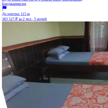
Банджармасин
До центра: 115 м
383 527 ₽
за 2 чел., 5 ночей