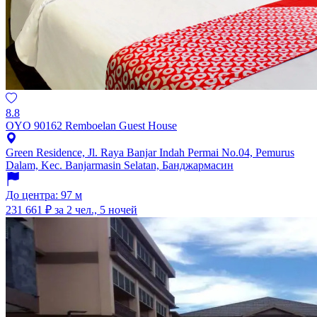
8.8
OYO 90162 Remboelan Guest House
Green Residence, Jl. Raya Banjar Indah Permai No.04, Pemurus
Dalam, Kec. Banjarmasin Selatan, Банджармасин
До центра: 97 м
231 661 ₽
за 2 чел., 5 ночей