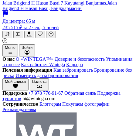
Jalan Brigjend H Hasan Basri 7 Kayutangi Banjarmas,Jalan
Brigjend H Hasan Basri, Банджармасин
До центра: 65 м
235 515 ₽
за 2 чел., 5 ночей
Меню
Войти
О нас
О «WINTEGA™»
Доверие и безопасность
Упоминания
в прессе
Как работает Wintega
Карьера
Полезная информация
Как забронировать
Бронирование без
риска
Изменить даты бронирования
Мой список
Валюта
Поддержка
+7 978 776-91-67
Обратная связь
Поддержка
туристов
hi@wintega.com
Сотрудничество
Блоггерам
Покупаем фотографии
Рекламодателям