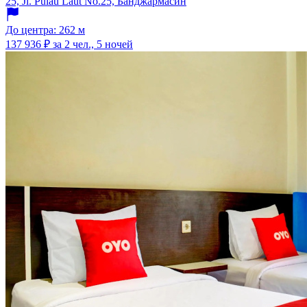
25, Jl. Pulau Laut No.25, Банджармасин
До центра: 262 м
137 936 ₽
за 2 чел., 5 ночей