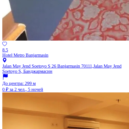
8.5
Hotel Metro Banjarmasin
Jalan May Jend Soetoyo S 26 Banjarmasin 70111,Jalan May Jend
Soetoyo S, Банджармасин
До центра: 299 м
0 ₽
за 2 чел., 5 ночей