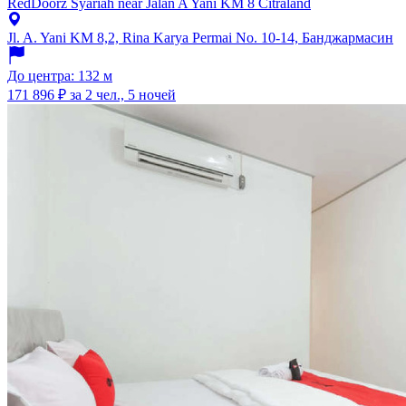
RedDoorz Syariah near Jalan A Yani KM 8 Citraland
Jl. A. Yani KM 8,2, Rina Karya Permai No. 10-14, Банджармасин
До центра: 132 м
171 896 ₽
за 2 чел., 5 ночей