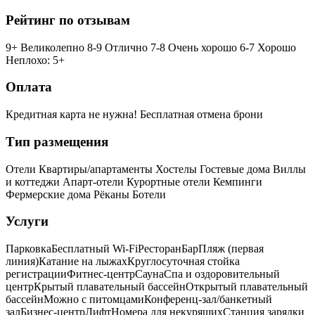
Рейтинг по отзывам
9+ Великолепно
8-9 Отлично
7-8 Очень хорошо
6-7 Хорошо
Неплохо: 5+
Оплата
Кредитная карта не нужна!
Бесплатная отмена брони
Тип размещения
Отели
Квартиры/апартаменты
Хостелы
Гостевые дома
Виллы
и коттеджи
Апарт-отели
Курортные отели
Кемпинги
Фермерские дома
Рёканы
Ботели
Услуги
Парковка
Бесплатный Wi-Fi
Ресторан
Бар
Пляж (первая
линия)
Катание на лыжах
Круглосуточная стойка
регистрации
Фитнес-центр
Сауна
Спа и оздоровительный
центр
Крытый плавательный бассейн
Открытый плавательный
бассейн
Можно с питомцами
Конференц-зал/банкетный
зал
Бизнес-центр
Лифт
Номера для некурящих
Cтанция зарядки