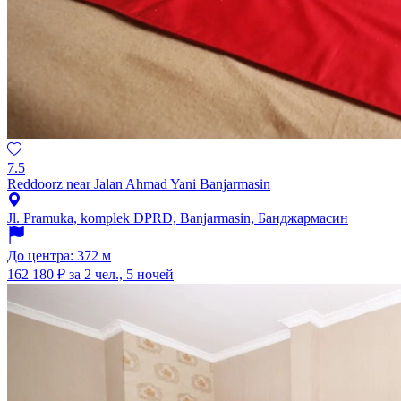
7.5
Reddoorz near Jalan Ahmad Yani Banjarmasin
Jl. Pramuka, komplek DPRD, Banjarmasin, Банджармасин
До центра: 372 м
162 180 ₽
за 2 чел., 5 ночей