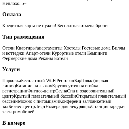
Неплохо: 5+
Оплата
Кредитная карта не нужна!
Бесплатная отмена брони
Тип размещения
Отели
Квартиры/апартаменты
Хостелы
Гостевые дома
Виллы
и коттеджи
Апарт-отели
Курортные отели
Кемпинги
Фермерские дома
Рёканы
Ботели
Услуги
Парковка
Бесплатный Wi-Fi
Ресторан
Бар
Пляж (первая
линия)
Катание на лыжах
Круглосуточная стойка
регистрации
Фитнес-центр
Сауна
Спа и оздоровительный
центр
Крытый плавательный бассейн
Открытый плавательный
бассейн
Можно с питомцами
Конференц-зал/банкетный
зал
Бизнес-центр
Лифт
Номера для некурящих
Cтанция зарядки
электромобилей
В номере