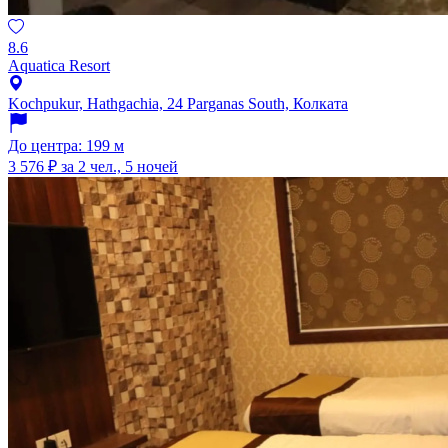
8.6
Aquatica Resort
Kochpukur, Hathgachia, 24 Parganas South, Колката
До центра: 199 м
3 576 ₽
за 2 чел., 5 ночей