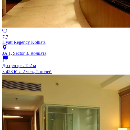
7.7
Hyatt Regency Kolkata
JA 1, Sector 3, Колката
До центра: 152 м
3 423 ₽
за 2 чел., 5 ночей