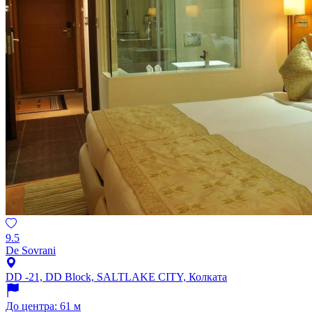
9.5
De Sovrani
DD -21, DD Block, SALTLAKE CITY, Колката
До центра: 61 м