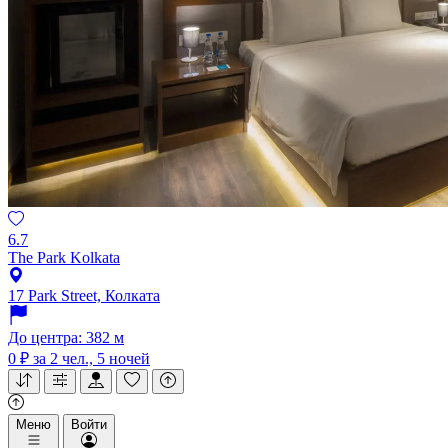
6.7
The Park Kolkata
17 Park Street, Колката
До центра: 382 м
0 ₽
за 2 чел., 5 ночей
Меню
Войти