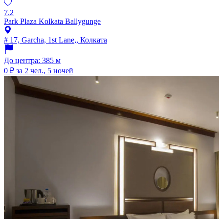
7.2
Park Plaza Kolkata Ballygunge
# 17, Garcha, 1st Lane,, Колката
До центра: 385 м
0 ₽
за 2 чел., 5 ночей