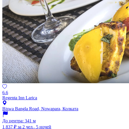
6.6
Regenta Inn Larica
Biswa Bangla Road, Nowapara, Колката
До центра: 341 м
1 837 ₽
за 2 чел., 5 ночей