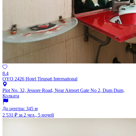
8.4
OYO 2426 Hotel Tirupati International
Plot No. 32, Jessore Road, Near Airport Gate No 2, Dum Dum,
Колката
До центра: 345 м
2 531 ₽
за 2 чел., 5 ночей