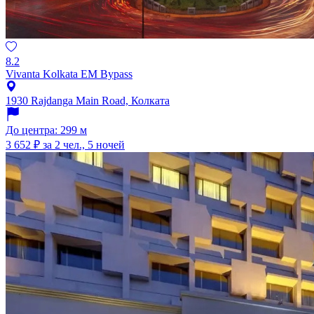
8.2
Vivanta Kolkata EM Bypass
1930 Rajdanga Main Road, Колката
До центра: 299 м
3 652 ₽
за 2 чел., 5 ночей