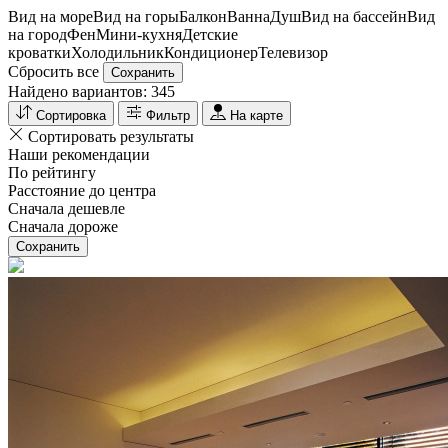
Вид на море
Вид на горы
Балкон
Ванна
Душ
Вид на бассейн
Вид
на город
Фен
Мини-кухня
Детские
кроватки
Холодильник
Кондиционер
Телевизор
Сбросить все
Сохранить
Найдено вариантов:
345
Сортировка
Фильтр
На карте
Сортировать результаты
Наши рекомендации
По рейтингу
Расстояние до центра
Сначала дешевле
Сначала дороже
Сохранить