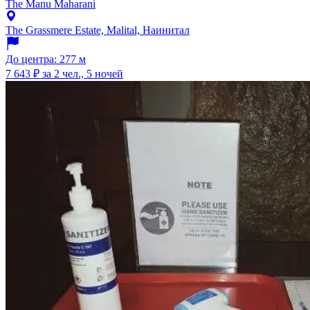
The Manu Maharani
The Grassmere Estate, Malital, Наинитал
До центра: 277 м
7 643 ₽
за 2 чел., 5 ночей