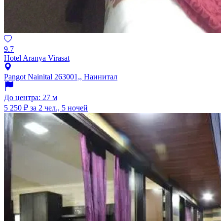
9.7
Hotel Aranya Virasat
Pangot Nainital 263001,, Наинитал
До центра: 27 м
5 250 ₽
за 2 чел., 5 ночей