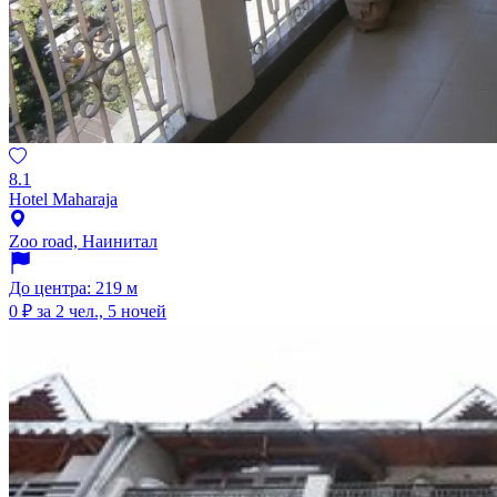
8.1
Hotel Maharaja
Zoo road, Наинитал
До центра: 219 м
0 ₽
за 2 чел., 5 ночей