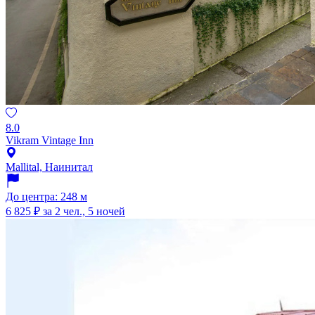
8.0
Vikram Vintage Inn
Mallital, Наинитал
До центра: 248 м
6 825 ₽
за 2 чел., 5 ночей