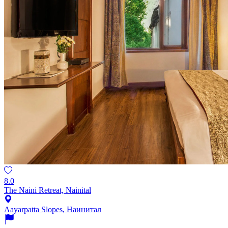
8.0
The Naini Retreat, Nainital
Aayarpatta Slopes, Наинитал