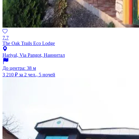
7.7
The Oak Trails Eco Lodge
Hariyal, Via Pangot, Наинитал
До центра: 38 м
3 210 ₽
за 2 чел., 5 ночей