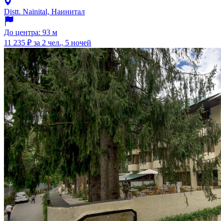
Distt. Nainital, Наинитал
До центра: 93 м
11 235 ₽
за 2 чел., 5 ночей