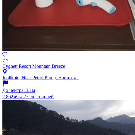
7.2
Cygnett Resort Mountain Breeze
Jeolikote, Near Petrol Pump, Наинитал
До центра: 33 м
2 862 ₽
за 2 чел., 5 ночей