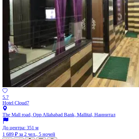
5.7
Hotel Cloud7
The Mall road, Opp Allahabad Bank, Mallital, Наинитал
До центра: 351 м
1 689 ₽
за 2 чел., 5 ночей