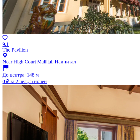
9.1
The Pavilion
Near High Court Mallital, Наинитал
До центра: 148 м
0 ₽
за 2 чел., 5 ночей