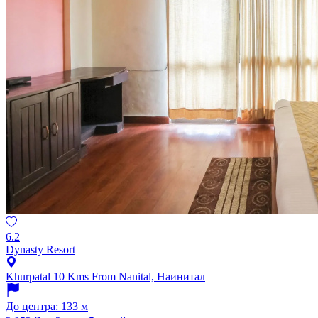
6.2
Dynasty Resort
Khurpatal 10 Kms From Nanital, Наинитал
До центра: 133 м