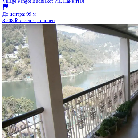
Village Pangot Budhlakot Via, Наинитал
До центра: 99 м
8 208 ₽
за 2 чел., 5 ночей