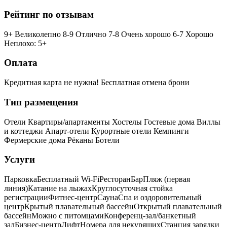
Рейтинг по отзывам
9+ Великолепно
8-9 Отлично
7-8 Очень хорошо
6-7 Хорошо
Неплохо: 5+
Оплата
Кредитная карта не нужна!
Бесплатная отмена брони
Тип размещения
Отели
Квартиры/апартаменты
Хостелы
Гостевые дома
Виллы
и коттеджи
Апарт-отели
Курортные отели
Кемпинги
Фермерские дома
Рёканы
Ботели
Услуги
Парковка
Бесплатный Wi-Fi
Ресторан
Бар
Пляж (первая
линия)
Катание на лыжах
Круглосуточная стойка
регистрации
Фитнес-центр
Сауна
Спа и оздоровительный
центр
Крытый плавательный бассейн
Открытый плавательный
бассейн
Можно с питомцами
Конференц-зал/банкетный
зал
Бизнес-центр
Лифт
Номера для некурящих
Cтанция зарядки