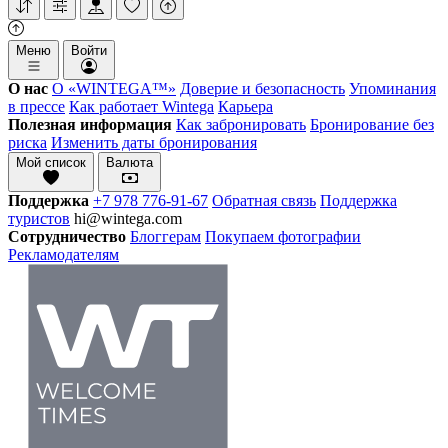
Меню
Войти
О нас
О «WINTEGA™»
Доверие и безопасность
Упоминания
в прессе
Как работает Wintega
Карьера
Полезная информация
Как забронировать
Бронирование без
риска
Изменить даты бронирования
Мой список
Валюта
Поддержка
+7 978 776-91-67
Обратная связь
Поддержка
туристов
hi@wintega.com
Сотрудничество
Блоггерам
Покупаем фотографии
Рекламодателям