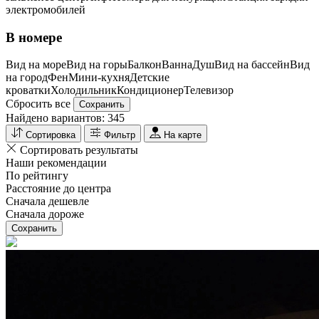
электромобилей
В номере
Вид на море
Вид на горы
Балкон
Ванна
Душ
Вид на бассейн
Вид
на город
Фен
Мини-кухня
Детские
кроватки
Холодильник
Кондиционер
Телевизор
Сбросить все
Сохранить
Найдено вариантов:
345
Сортировка
Фильтр
На карте
Сортировать результаты
Наши рекомендации
По рейтингу
Расстояние до центра
Сначала дешевле
Сначала дороже
Сохранить