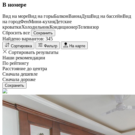
В номере
Вид на море
Вид на горы
Балкон
Ванна
Душ
Вид на бассейн
Вид
на город
Фен
Мини-кухня
Детские
кроватки
Холодильник
Кондиционер
Телевизор
Сбросить все
Сохранить
Найдено вариантов:
345
Сортировка
Фильтр
На карте
Сортировать результаты
Наши рекомендации
По рейтингу
Расстояние до центра
Сначала дешевле
Сначала дороже
Сохранить