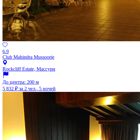
6.9
Club Mahindra Mussoorie
Rockcliff Estate, Массури
До центра: 200 м
5 832 ₽
за 2 чел., 5 ночей