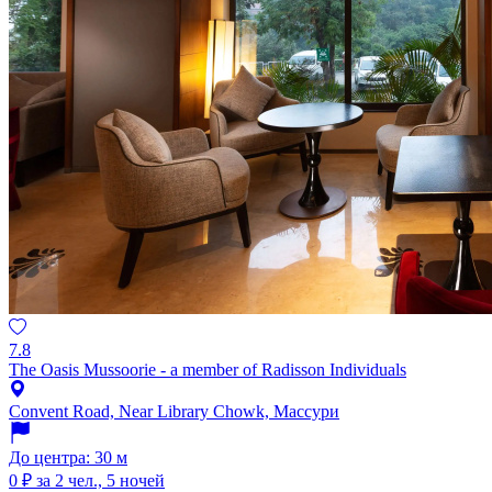
7.8
The Oasis Mussoorie - a member of Radisson Individuals
Convent Road, Near Library Chowk, Массури
До центра: 30 м
0 ₽
за 2 чел., 5 ночей