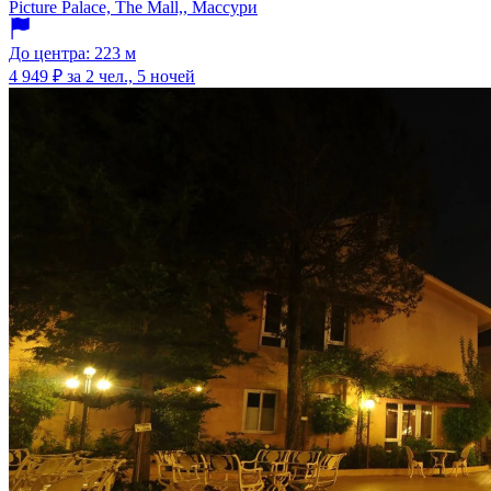
Picture Palace, The Mall,, Массури
До центра: 223 м
4 949 ₽
за 2 чел., 5 ночей