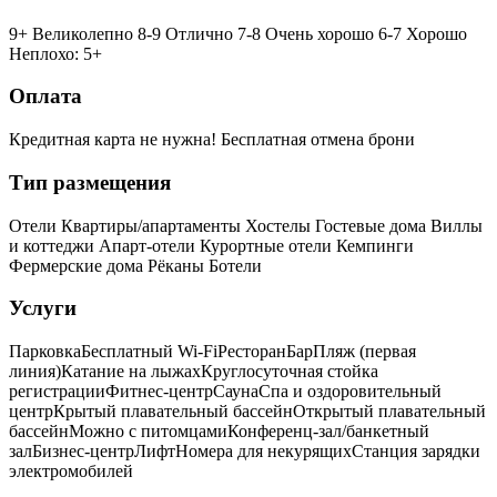
9+ Великолепно
8-9 Отлично
7-8 Очень хорошо
6-7 Хорошо
Неплохо: 5+
Оплата
Кредитная карта не нужна!
Бесплатная отмена брони
Тип размещения
Отели
Квартиры/апартаменты
Хостелы
Гостевые дома
Виллы
и коттеджи
Апарт-отели
Курортные отели
Кемпинги
Фермерские дома
Рёканы
Ботели
Услуги
Парковка
Бесплатный Wi-Fi
Ресторан
Бар
Пляж (первая
линия)
Катание на лыжах
Круглосуточная стойка
регистрации
Фитнес-центр
Сауна
Спа и оздоровительный
центр
Крытый плавательный бассейн
Открытый плавательный
бассейн
Можно с питомцами
Конференц-зал/банкетный
зал
Бизнес-центр
Лифт
Номера для некурящих
Cтанция зарядки
электромобилей