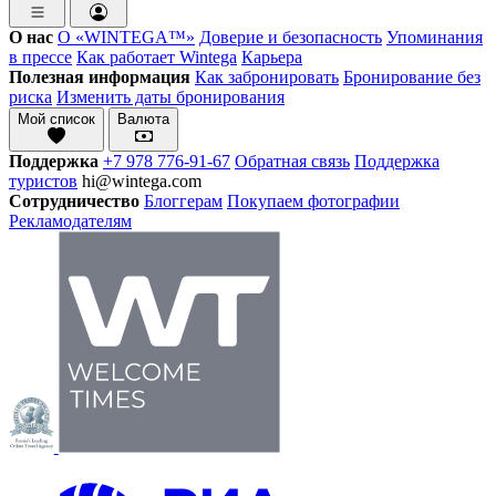
О нас
О «WINTEGA™»
Доверие и безопасность
Упоминания
в прессе
Как работает Wintega
Карьера
Полезная информация
Как забронировать
Бронирование без
риска
Изменить даты бронирования
Мой список
Валюта
Поддержка
+7 978 776-91-67
Обратная связь
Поддержка
туристов
hi@wintega.com
Сотрудничество
Блоггерам
Покупаем фотографии
Рекламодателям