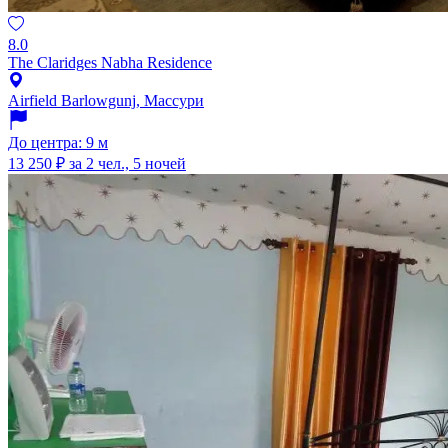
8.0
The Claridges Nabha Residence
Airfield Barlowgunj, Массури
До центра: 9 м
13 250 ₽
за 2 чел., 5 ночей