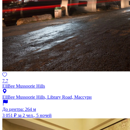
7.7
EllBee Mussoorie Hills
EllBee Mussoorie Hills, Library Road, Массури
До центра: 264 м
3 051 ₽
за 2 чел., 5 ночей