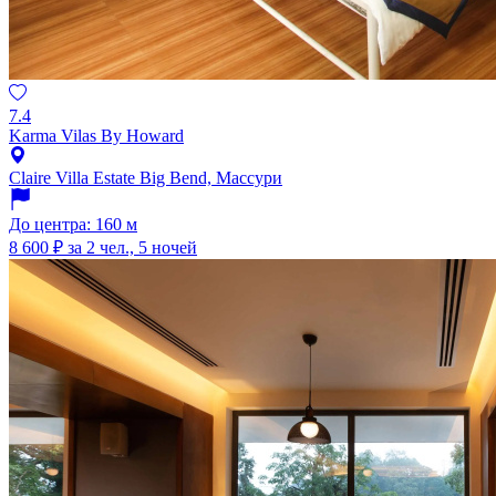
7.4
Karma Vilas By Howard
Claire Villa Estate Big Bend, Массури
До центра: 160 м
8 600 ₽
за 2 чел., 5 ночей