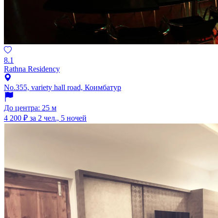
8.1
Rathna Residency
No.355, variety hall road, Коимбатур
До центра: 25 м
4 200 ₽
за 2 чел., 5 ночей