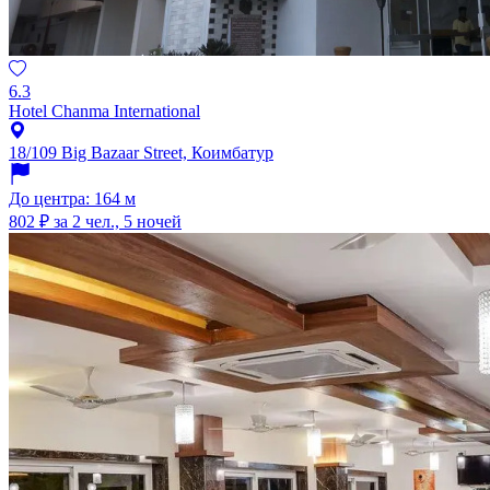
6.3
Hotel Chanma International
18/109 Big Bazaar Street, Коимбатур
До центра: 164 м
802 ₽
за 2 чел., 5 ночей