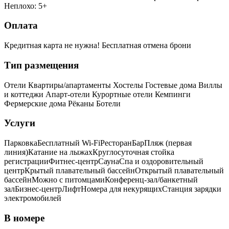
Неплохо: 5+
Оплата
Кредитная карта не нужна!
Бесплатная отмена брони
Тип размещения
Отели
Квартиры/апартаменты
Хостелы
Гостевые дома
Виллы
и коттеджи
Апарт-отели
Курортные отели
Кемпинги
Фермерские дома
Рёканы
Ботели
Услуги
Парковка
Бесплатный Wi-Fi
Ресторан
Бар
Пляж (первая
линия)
Катание на лыжах
Круглосуточная стойка
регистрации
Фитнес-центр
Сауна
Спа и оздоровительный
центр
Крытый плавательный бассейн
Открытый плавательный
бассейн
Можно с питомцами
Конференц-зал/банкетный
зал
Бизнес-центр
Лифт
Номера для некурящих
Cтанция зарядки
электромобилей
В номере