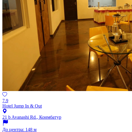
7.9
Hotel Jump In & Out
21 b Avanashi Rd., Коимбатур
До центра: 148 м