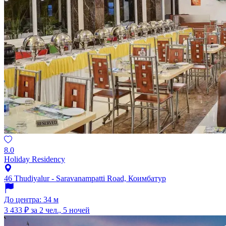
8.0
Holiday Residency
46 Thudiyalur - Saravanampatti Road, Коимбатур
До центра: 34 м
3 433 ₽
за 2 чел., 5 ночей