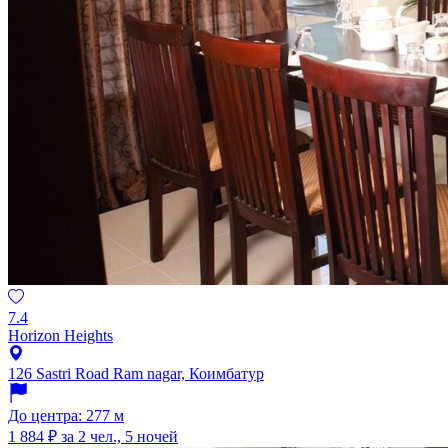
7.4
Horizon Heights
126 Sastri Road Ram nagar, Коимбатур
До центра: 277 м
1 884 ₽
за 2 чел., 5 ночей