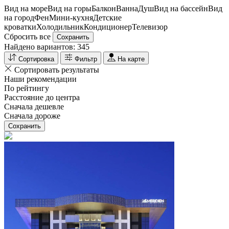
Вид на море
Вид на горы
Балкон
Ванна
Душ
Вид на бассейн
Вид
на город
Фен
Мини-кухня
Детские
кроватки
Холодильник
Кондиционер
Телевизор
Сбросить все
Сохранить
Найдено вариантов:
345
Сортировка
Фильтр
На карте
Сортировать результаты
Наши рекомендации
По рейтингу
Расстояние до центра
Сначала дешевле
Сначала дороже
Сохранить