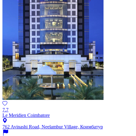
7.7
Le Meridien Coimbatore
762 Avinashi Road, Neelambur Village, Коимбатур