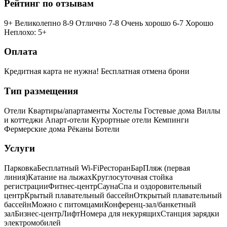
Рейтинг по отзывам
9+ Великолепно
8-9 Отлично
7-8 Очень хорошо
6-7 Хорошо
Неплохо: 5+
Оплата
Кредитная карта не нужна!
Бесплатная отмена брони
Тип размещения
Отели
Квартиры/апартаменты
Хостелы
Гостевые дома
Виллы
и коттеджи
Апарт-отели
Курортные отели
Кемпинги
Фермерские дома
Рёканы
Ботели
Услуги
Парковка
Бесплатный Wi-Fi
Ресторан
Бар
Пляж (первая
линия)
Катание на лыжах
Круглосуточная стойка
регистрации
Фитнес-центр
Сауна
Спа и оздоровительный
центр
Крытый плавательный бассейн
Открытый плавательный
бассейн
Можно с питомцами
Конференц-зал/банкетный
зал
Бизнес-центр
Лифт
Номера для некурящих
Cтанция зарядки
электромобилей