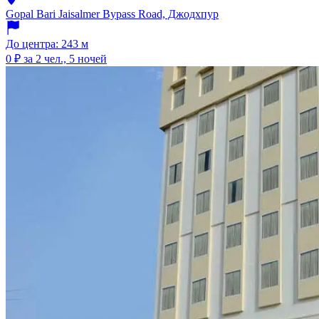
Gopal Bari Jaisalmer Bypass Road, Джодхпур
До центра: 243 м
0 ₽
за 2 чел., 5 ночей