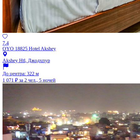
7.4
OYO 18825 Hotel Akshey
Akshey Htl, Джодхпур
До центра: 322 м
1 071 ₽
за 2 чел., 5 ночей