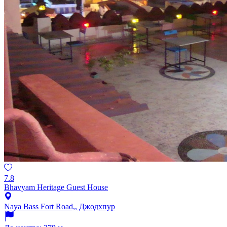
7.8
Bhavyam Heritage Guest House
Naya Bass Fort Road,, Джодхпур