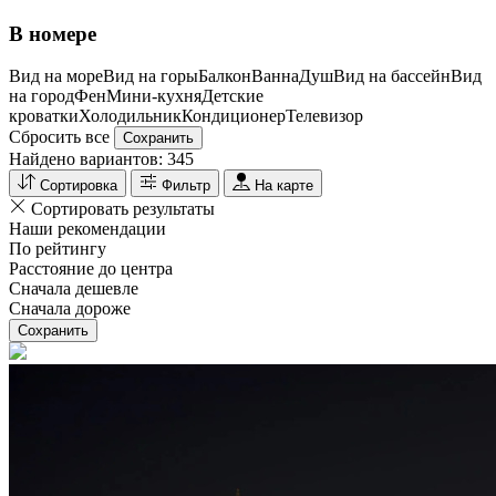
В номере
Вид на море
Вид на горы
Балкон
Ванна
Душ
Вид на бассейн
Вид
на город
Фен
Мини-кухня
Детские
кроватки
Холодильник
Кондиционер
Телевизор
Сбросить все
Сохранить
Найдено вариантов:
345
Сортировка
Фильтр
На карте
Сортировать результаты
Наши рекомендации
По рейтингу
Расстояние до центра
Сначала дешевле
Сначала дороже
Сохранить