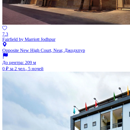
7.3
Fairfield by Marriott Jodhpur
Opposite New High Court, Near, Джодхпур
До центра: 209 м
0 ₽
за 2 чел., 5 ночей