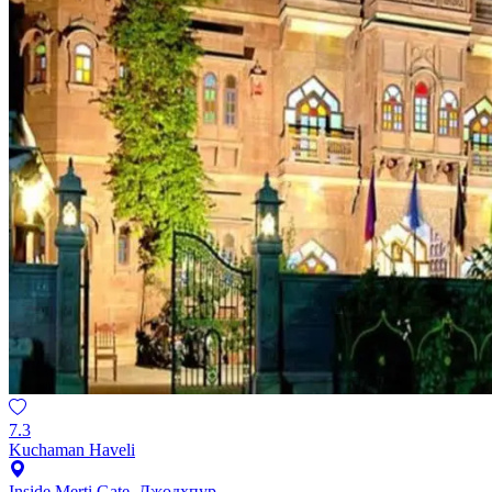
7.3
Kuchaman Haveli
Inside Merti Gate, Джодхпур