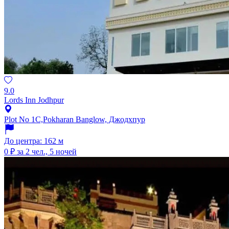
9.0
Lords Inn Jodhpur
Plot No 1C,Pokharan Banglow, Джодхпур
До центра: 162 м
0 ₽
за 2 чел., 5 ночей