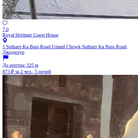
7.0
Royal Heritage Guest House
1 Sutharo Ka Bass Road Umaid Chowk,Sutharo Ka Bass Road,
Джодхпур
До центра: 325 м
873 ₽
за 2 чел., 5 ночей