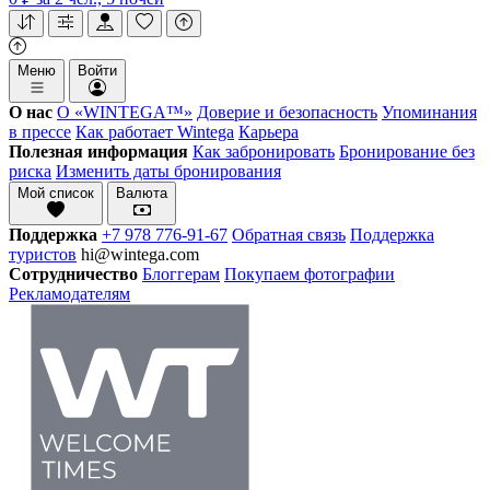
Меню
Войти
О нас
О «WINTEGA™»
Доверие и безопасность
Упоминания
в прессе
Как работает Wintega
Карьера
Полезная информация
Как забронировать
Бронирование без
риска
Изменить даты бронирования
Мой список
Валюта
Поддержка
+7 978 776-91-67
Обратная связь
Поддержка
туристов
hi@wintega.com
Сотрудничество
Блоггерам
Покупаем фотографии
Рекламодателям