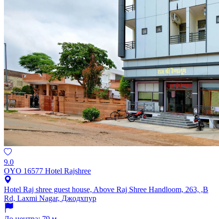
9.0
OYO 16577 Hotel Rajshree
Hotel Raj shree guest house, Above Raj Shree Handloom, 263, ,B
Rd, Laxmi Nagar, Джодхпур
До центра: 79 м