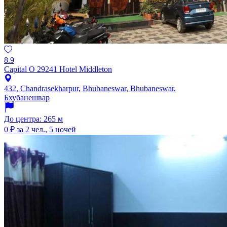
8.9
Capital O 29241 Hotel Middleton
432, Chandrasekharpur, Bhubaneswar, Bhubaneswar,
Бхубанешвар
До центра: 265 м
0 ₽
за 2 чел., 5 ночей