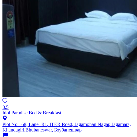
8.5
Idol Paradise Bed & Breakfast
Plot No.- 68, Lane- R1, ITER Road, Jagamohan Nagar, Jagamara,
Khandagiri,Bhubaneswar, Бхубанешвар