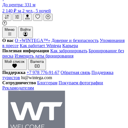
До центра: 331 м
2 140 ₽
за 2 чел., 5 ночей
Меню
Войти
О нас
О «WINTEGA™»
Доверие и безопасность
Упоминания
в прессе
Как работает Wintega
Карьера
Полезная информация
Как забронировать
Бронирование без
риска
Изменить даты бронирования
Мой список
Валюта
Поддержка
+7 978 776-91-67
Обратная связь
Поддержка
туристов
hi@wintega.com
Сотрудничество
Блоггерам
Покупаем фотографии
Рекламодателям