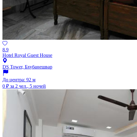
8.9
Hotel Royal Guest House
DS Tower, Бхубанешвар
До центра: 92 м
0 ₽
за 2 чел., 5 ночей