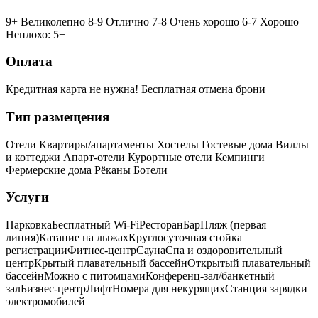
9+ Великолепно
8-9 Отлично
7-8 Очень хорошо
6-7 Хорошо
Неплохо: 5+
Оплата
Кредитная карта не нужна!
Бесплатная отмена брони
Тип размещения
Отели
Квартиры/апартаменты
Хостелы
Гостевые дома
Виллы
и коттеджи
Апарт-отели
Курортные отели
Кемпинги
Фермерские дома
Рёканы
Ботели
Услуги
Парковка
Бесплатный Wi-Fi
Ресторан
Бар
Пляж (первая
линия)
Катание на лыжах
Круглосуточная стойка
регистрации
Фитнес-центр
Сауна
Спа и оздоровительный
центр
Крытый плавательный бассейн
Открытый плавательный
бассейн
Можно с питомцами
Конференц-зал/банкетный
зал
Бизнес-центр
Лифт
Номера для некурящих
Cтанция зарядки
электромобилей