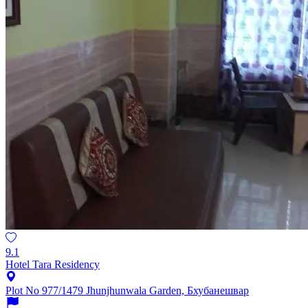
9.1
Hotel Tara Residency
Plot No 977/1479 Jhunjhunwala Garden, Бхубанешвар