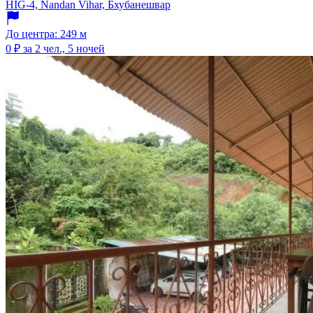
HIG-4, Nandan Vihar, Бхубанешвар
До центра: 249 м
0 ₽
за 2 чел., 5 ночей