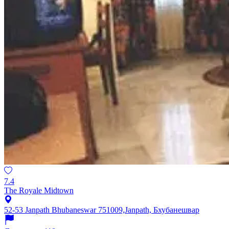
7.4
The Royale Midtown
52-53 Janpath Bhubaneswar 751009,Janpath, Бхубанешвар