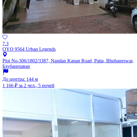
7.3
OYO 9564 Urban Legends
Plot No-306/1802/3387, Nandan Kanan Road, Patia, Bhubaneswar,
Бхубанешвар
До центра: 144 м
1 166 ₽
за 2 чел., 5 ночей