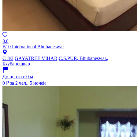
8.8
B10 International,Bhubaneswar
C-8/3,GAYATREE VIHAR,C.S.PUR, Bhubaneswar.,
Бхубанешвар
До центра: 0 м
0 ₽
за 2 чел., 5 ночей