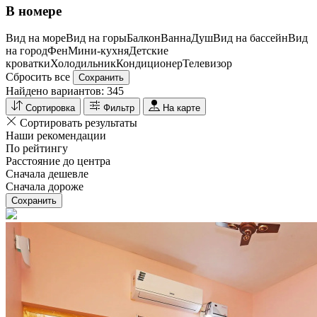
В номере
Вид на море
Вид на горы
Балкон
Ванна
Душ
Вид на бассейн
Вид
на город
Фен
Мини-кухня
Детские
кроватки
Холодильник
Кондиционер
Телевизор
Сбросить все
Сохранить
Найдено вариантов:
345
Сортировка
Фильтр
На карте
Сортировать результаты
Наши рекомендации
По рейтингу
Расстояние до центра
Сначала дешевле
Сначала дороже
Сохранить