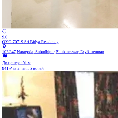
9.0
OYO 70719 Sri Bidya Residency
103/847,Naragoda, Subudhipur,Bhubaneswar, Бхубанешвар
До центра: 91 м
941 ₽
за 2 чел., 5 ночей