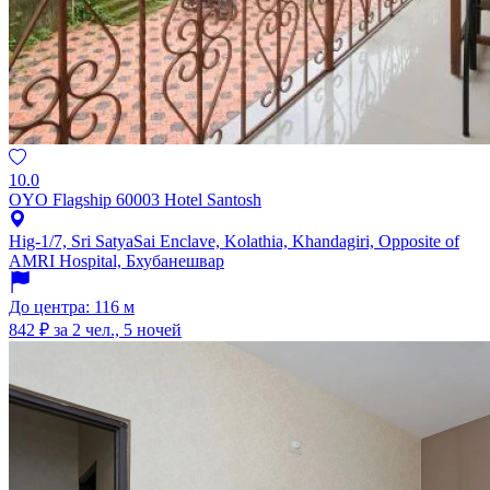
10.0
OYO Flagship 60003 Hotel Santosh
Hig-1/7, Sri SatyaSai Enclave, Kolathia, Khandagiri, Opposite of
AMRI Hospital, Бхубанешвар
До центра: 116 м
842 ₽
за 2 чел., 5 ночей