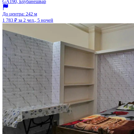
GA190, Бхубанешвар
До центра: 242 м
1 783 ₽
за 2 чел., 5 ночей