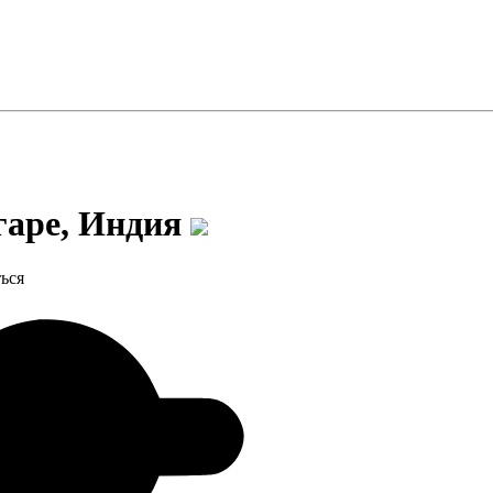
гаре, Индия
ься