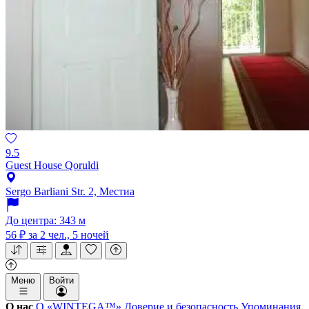
9.5
Guest House Qoruldi
Sergo Barliani Str. 2, Местиа
До центра: 343 м
56 ₽
за 2 чел., 5 ночей
Меню
Войти
О нас
О «WINTEGA™»
Доверие и безопасность
Упоминания