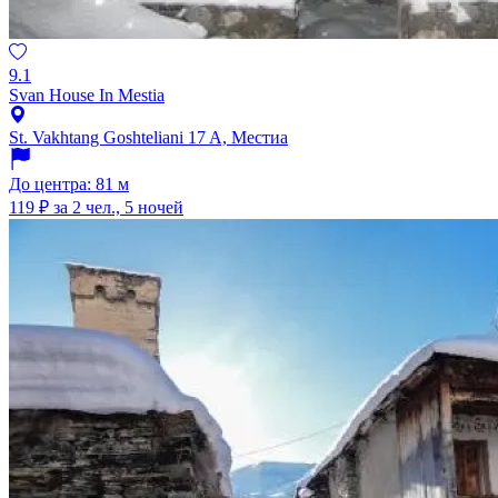
9.1
Svan House In Mestia
St. Vakhtang Goshteliani 17 A, Местиа
До центра: 81 м
119 ₽
за 2 чел., 5 ночей