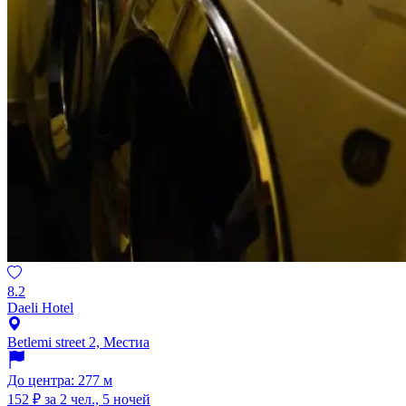
8.2
Daeli Hotel
Betlemi street 2, Местиа
До центра: 277 м
152 ₽
за 2 чел., 5 ночей