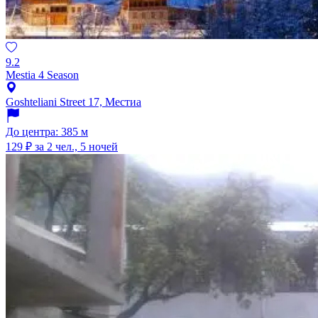
9.2
Mestia 4 Season
Goshteliani Street 17, Местиа
До центра: 385 м
129 ₽
за 2 чел., 5 ночей