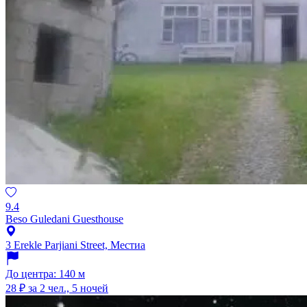
9.4
Beso Guledani Guesthouse
3 Erekle Parjiani Street, Местиа
До центра: 140 м
28 ₽
за 2 чел., 5 ночей