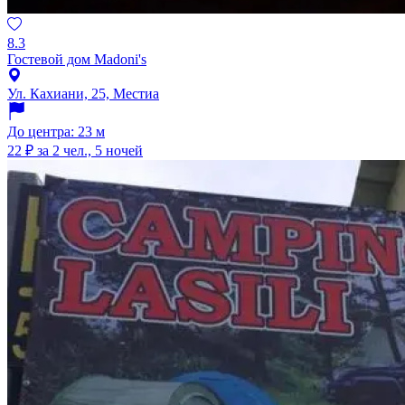
8.3
Гостевой дом Madoni's
Ул. Кахиани, 25, Местиа
До центра: 23 м
22 ₽
за 2 чел., 5 ночей