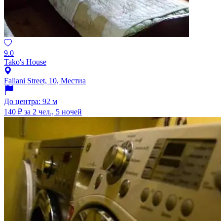
9.0
Tako's House
Faliani Street, 10, Местиа
До центра: 92 м
140 ₽
за 2 чел., 5 ночей