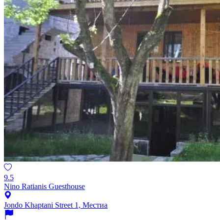
9.5
Nino Ratianis Guesthouse
Jondo Khaptani Street 1, Местиа