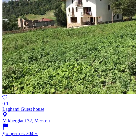
9.1
Laghami Guest house
M.khergiani 32, Местиа
До центра: 304 м