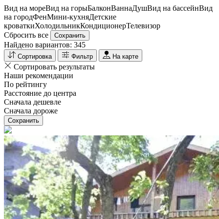
Вид на море
Вид на горы
Балкон
Ванна
Душ
Вид на бассейн
Вид
на город
Фен
Мини-кухня
Детские
кроватки
Холодильник
Кондиционер
Телевизор
Сбросить все
Сохранить
Найдено вариантов:
345
Сортировка
Фильтр
На карте
Сортировать результаты
Наши рекомендации
По рейтингу
Расстояние до центра
Сначала дешевле
Сначала дороже
Сохранить