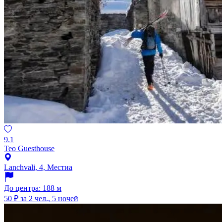
9.1
Teo Guesthouse
Lanchvali, 4, Местиа
До центра: 188 м
50 ₽
за 2 чел., 5 ночей