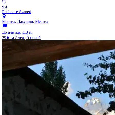
9.4
Ecohouse Svaneti
Местиа, Лахушди, Местиа
До центра: 113 м
29 ₽
за 2 чел., 5 ночей