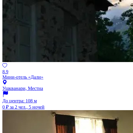
8.9
Мини-отель «Дали»
Ушкванари, Местиа
До центра: 108 м
0 ₽
за 2 чел., 5 ночей