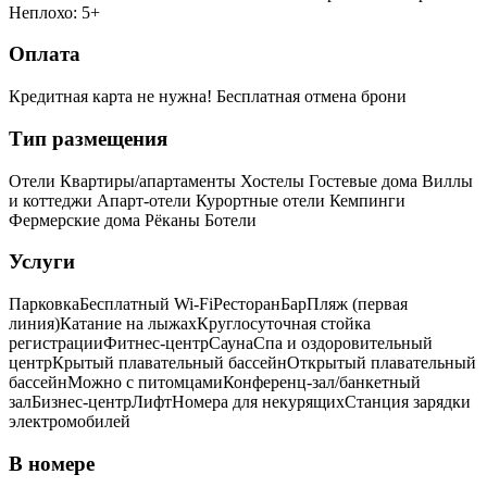
Неплохо: 5+
Оплата
Кредитная карта не нужна!
Бесплатная отмена брони
Тип размещения
Отели
Квартиры/апартаменты
Хостелы
Гостевые дома
Виллы
и коттеджи
Апарт-отели
Курортные отели
Кемпинги
Фермерские дома
Рёканы
Ботели
Услуги
Парковка
Бесплатный Wi-Fi
Ресторан
Бар
Пляж (первая
линия)
Катание на лыжах
Круглосуточная стойка
регистрации
Фитнес-центр
Сауна
Спа и оздоровительный
центр
Крытый плавательный бассейн
Открытый плавательный
бассейн
Можно с питомцами
Конференц-зал/банкетный
зал
Бизнес-центр
Лифт
Номера для некурящих
Cтанция зарядки
электромобилей
В номере