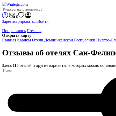
0
Зарегистрироваться
Войти
Понравилось
Помощь
Открыть карту
Главная
Карибы
Отели Доминиканской Республики
Пуэрто-Пл
Отзывы об отелях Сан-Фелип
Здесь
115
отелей и другие варианты, в которых можно останови