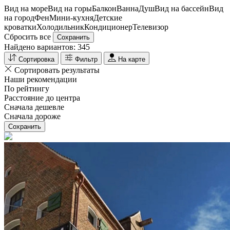
Вид на море
Вид на горы
Балкон
Ванна
Душ
Вид на бассейн
Вид
на город
Фен
Мини-кухня
Детские
кроватки
Холодильник
Кондиционер
Телевизор
Сбросить все
Сохранить
Найдено вариантов:
345
Сортировка
Фильтр
На карте
Сортировать результаты
Наши рекомендации
По рейтингу
Расстояние до центра
Сначала дешевле
Сначала дороже
Сохранить