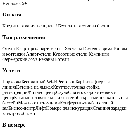
Неплохо: 5+
Оплата
Кредитная карта не нужна!
Бесплатная отмена брони
Тип размещения
Отели
Квартиры/апартаменты
Хостелы
Гостевые дома
Виллы
и коттеджи
Апарт-отели
Курортные отели
Кемпинги
Фермерские дома
Рёканы
Ботели
Услуги
Парковка
Бесплатный Wi-Fi
Ресторан
Бар
Пляж (первая
линия)
Катание на лыжах
Круглосуточная стойка
регистрации
Фитнес-центр
Сауна
Спа и оздоровительный
центр
Крытый плавательный бассейн
Открытый плавательный
бассейн
Можно с питомцами
Конференц-зал/банкетный
зал
Бизнес-центр
Лифт
Номера для некурящих
Cтанция зарядки
электромобилей
В номере