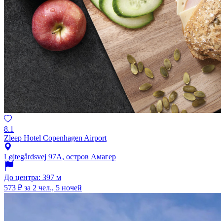
8.1
Zleep Hotel Copenhagen Airport
Løjtegårdsvej 97A, остров Амагер
До центра: 397 м
573 ₽
за 2 чел., 5 ночей