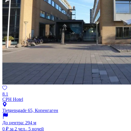
8.1
CPH Hotel
Tietgensgade 65, Копенгаген
До центра: 294 м
0 ₽
за 2 чел., 5 ночей