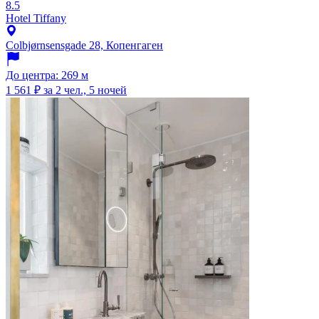
8.5
Hotel Tiffany
Colbjørnsensgade 28, Копенгаген
До центра: 269 м
1 561 ₽
за 2 чел., 5 ночей