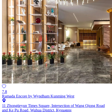
7.8
Ramada Encore by Wyndham Kunming West
11 Zhongtieyun Times Square, Intersection of Wang Qiong Road
and Ke Pu Road, Wuhua District, Куньмин