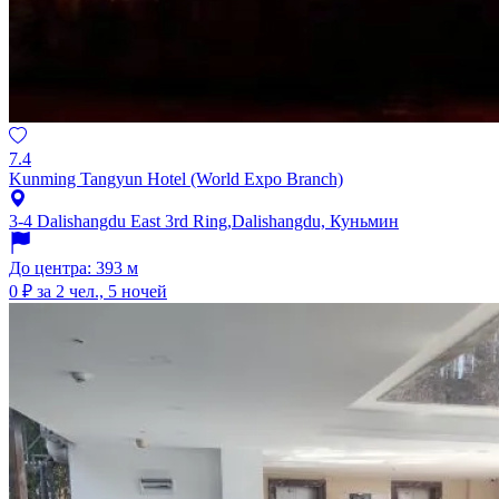
7.4
Kunming Tangyun Hotel (World Expo Branch)
3-4 Dalishangdu East 3rd Ring,Dalishangdu, Куньмин
До центра: 393 м
0 ₽
за 2 чел., 5 ночей