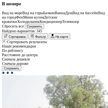
В номере
Вид на море
Вид на горы
Балкон
Ванна
Душ
Вид на бассейн
Вид
на город
Фен
Мини-кухня
Детские
кроватки
Холодильник
Кондиционер
Телевизор
Сбросить все
Сохранить
Найдено вариантов:
345
Сортировка
Фильтр
На карте
Сортировать результаты
Наши рекомендации
По рейтингу
Расстояние до центра
Сначала дешевле
Сначала дороже
Сохранить