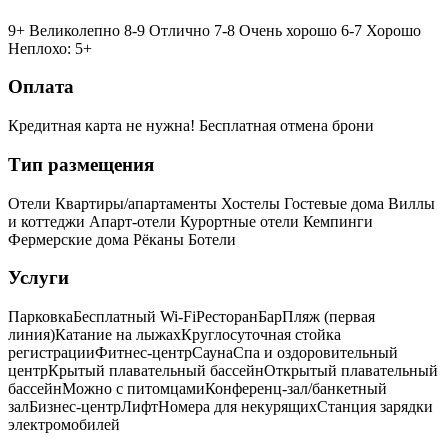
9+ Великолепно
8-9 Отлично
7-8 Очень хорошо
6-7 Хорошо
Неплохо: 5+
Оплата
Кредитная карта не нужна!
Бесплатная отмена брони
Тип размещения
Отели
Квартиры/апартаменты
Хостелы
Гостевые дома
Виллы
и коттеджи
Апарт-отели
Курортные отели
Кемпинги
Фермерские дома
Рёканы
Ботели
Услуги
Парковка
Бесплатный Wi-Fi
Ресторан
Бар
Пляж (первая
линия)
Катание на лыжах
Круглосуточная стойка
регистрации
Фитнес-центр
Сауна
Спа и оздоровительный
центр
Крытый плавательный бассейн
Открытый плавательный
бассейн
Можно с питомцами
Конференц-зал/банкетный
зал
Бизнес-центр
Лифт
Номера для некурящих
Cтанция зарядки
электромобилей