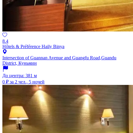
8.4
Hôtels & Préférence Haily Binya
Intersection of Guannan Avenue and Guangfu Road,Guandu
District, Куньмин
До центра: 381 м
0 ₽
за 2 чел., 5 ночей