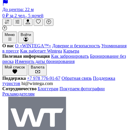
До центра: 22 м
0 ₽
за 2 чел., 5 ночей
Меню
Войти
О нас
О «WINTEGA™»
Доверие и безопасность
Упоминания
в прессе
Как работает Wintega
Карьера
Полезная информация
Как забронировать
Бронирование без
риска
Изменить даты бронирования
Мой список
Валюта
Поддержка
+7 978 776-91-67
Обратная связь
Поддержка
туристов
hi@wintega.com
Сотрудничество
Блоггерам
Покупаем фотографии
Рекламодателям