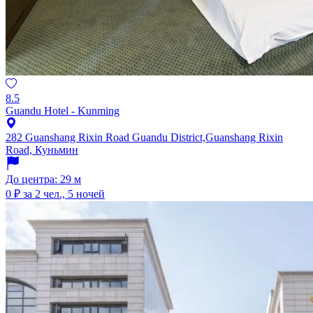
8.5
Guandu Hotel - Kunming
282 Guanshang Rixin Road Guandu District,Guanshang Rixin
Road, Куньмин
До центра: 29 м
0 ₽
за 2 чел., 5 ночей