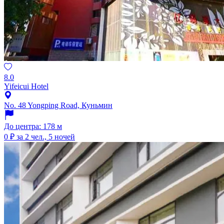
8.0
Yifeicui Hotel
No. 48 Yongping Road, Куньмин
До центра: 178 м
0 ₽
за 2 чел., 5 ночей