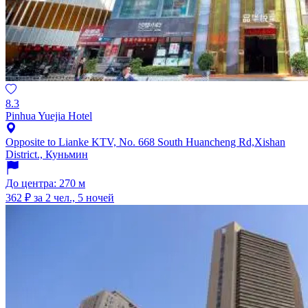
8.3
Pinhua Yuejia Hotel
Opposite to Lianke KTV, No. 668 South Huancheng Rd,Xishan
District., Куньмин
До центра: 270 м
362 ₽
за 2 чел., 5 ночей