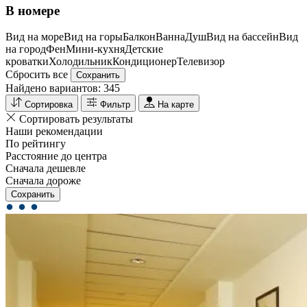
В номере
Вид на море
Вид на горы
Балкон
Ванна
Душ
Вид на бассейн
Вид
на город
Фен
Мини-кухня
Детские
кроватки
Холодильник
Кондиционер
Телевизор
Сбросить все
Сохранить
Найдено вариантов:
345
Сортировка
Фильтр
На карте
Сортировать результаты
Наши рекомендации
По рейтингу
Расстояние до центра
Сначала дешевле
Сначала дороже
Сохранить