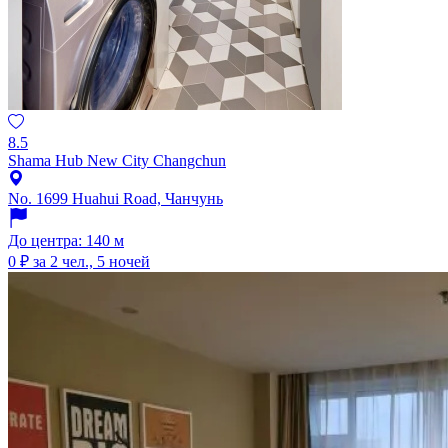
8.5
Shama Hub New City Changchun
No. 1699 Huahui Road, Чанчунь
До центра: 140 м
0 ₽
за 2 чел., 5 ночей