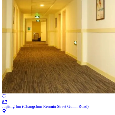
8.7
Jinjiang Inn (Changchun Renmin Street Guilin Road)