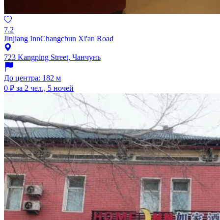
7.2
Jinjiang InnChangchun Xi'an Road
723 Kangping Street, Чанчунь
До центра: 182 м
0 ₽
за 2 чел., 5 ночей