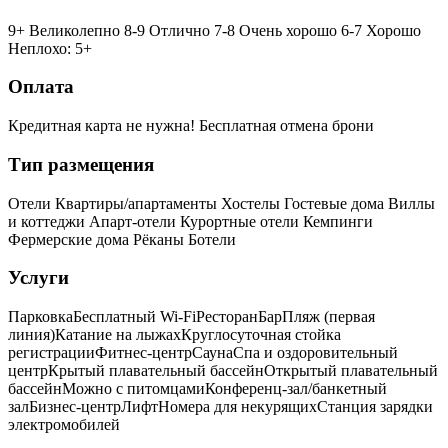
9+ Великолепно
8-9 Отлично
7-8 Очень хорошо
6-7 Хорошо
Неплохо: 5+
Оплата
Кредитная карта не нужна!
Бесплатная отмена брони
Тип размещения
Отели
Квартиры/апартаменты
Хостелы
Гостевые дома
Виллы
и коттеджи
Апарт-отели
Курортные отели
Кемпинги
Фермерские дома
Рёканы
Ботели
Услуги
Парковка
Бесплатный Wi-Fi
Ресторан
Бар
Пляж (первая
линия)
Катание на лыжах
Круглосуточная стойка
регистрации
Фитнес-центр
Сауна
Спа и оздоровительный
центр
Крытый плавательный бассейн
Открытый плавательный
бассейн
Можно с питомцами
Конференц-зал/банкетный
зал
Бизнес-центр
Лифт
Номера для некурящих
Cтанция зарядки
электромобилей