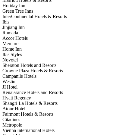
Marriott Hotels & Resorts
Holiday Inn
Green Tree Inns
InterContinental Hotels & Resorts
Ibis
Jinjiang Inn
Ramada
Accor Hotels
Mercure
Home Inn
Ibis Styles
Novotel
Sheraton Hotels and Resorts
Crowne Plaza Hotels & Resorts
Campanile Hotels
Westin
JI Hotel
Renaissance Hotels and Resorts
Hyatt Regency
Shangri-La Hotels & Resorts
Atour Hotel
Fairmont Hotels & Resorts
Citadines
Metropolo
Vienna International Hotels