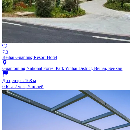
7.3
Beihai Guanling Resort Hotel
Guantouling National Forest Park Yinhai District, Beihai, Бейхаи
До центра: 168 м
0 ₽
за 2 чел., 5 ночей