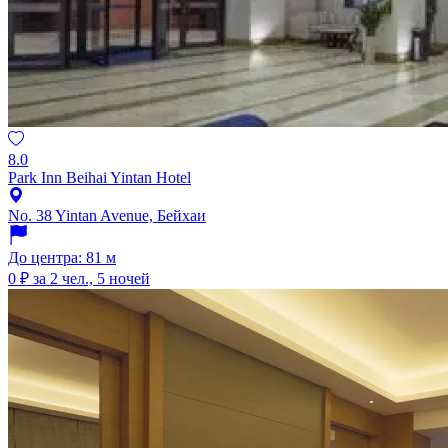
8.0
Park Inn Beihai Yintan Hotel
No. 38 Yintan Avenue, Бейхаи
До центра: 81 м
0 ₽
за 2 чел., 5 ночей