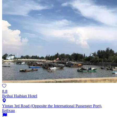
8.8
Beihai Haibian Hotel
Yintan 3rd Road (Opposite the International Passenger Port),
Бейхаи