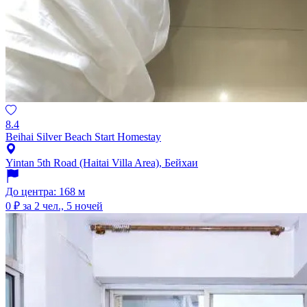
8.4
Beihai Silver Beach Start Homestay
Yintan 5th Road (Haitai Villa Area), Бейхаи
До центра: 168 м
0 ₽
за 2 чел., 5 ночей