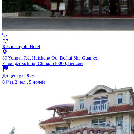
7.7
Resort Joylife Hotel
89 Yunnan Rd, Haicheng Qu, Beihai Shi, Guangxi
Zhuangzuzizhiqu, China, 536000, Бейхаи
До центра: 38 м
0 ₽
за 2 чел., 5 ночей