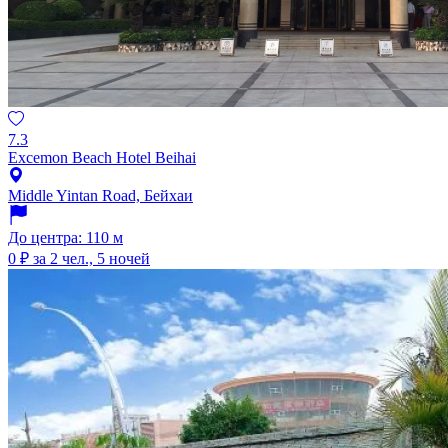
7.3
Excemon Beach Hotel Beihai
Middle Yintan Road, Бейхаи
До центра: 110 м
0 ₽
за 2 чел., 5 ночей