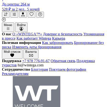
До центра: 264 м
528 ₽
за 2 чел., 5 ночей
Меню
Войти
О нас
О «WINTEGA™»
Доверие и безопасность
Упоминания
в прессе
Как работает Wintega
Карьера
Полезная информация
Как забронировать
Бронирование без
риска
Изменить даты бронирования
Мой список
Валюта
Поддержка
+7 978 776-91-67
Обратная связь
Поддержка
туристов
hi@wintega.com
Сотрудничество
Блоггерам
Покупаем фотографии
Рекламодателям