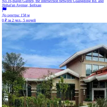
No.16,Baijin Garden, the intersection between Guangdong Rd. and
JInhai'an Avenue, Бейхаи
До центра: 158 м
0 ₽
за 2 чел., 5 ночей