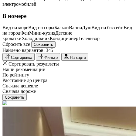
электромобилей
В номере
Вид на море
Вид на горы
Балкон
Ванна
Душ
Вид на бассейн
Вид
на город
Фен
Мини-кухня
Детские
кроватки
Холодильник
Кондиционер
Телевизор
Сбросить все
Сохранить
Найдено вариантов:
345
Сортировка
Фильтр
На карте
Сортировать результаты
Наши рекомендации
По рейтингу
Расстояние до центра
Сначала дешевле
Сначала дороже
Сохранить