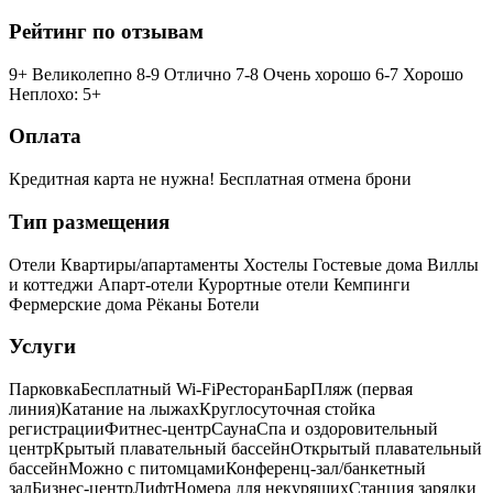
Рейтинг по отзывам
9+ Великолепно
8-9 Отлично
7-8 Очень хорошо
6-7 Хорошо
Неплохо: 5+
Оплата
Кредитная карта не нужна!
Бесплатная отмена брони
Тип размещения
Отели
Квартиры/апартаменты
Хостелы
Гостевые дома
Виллы
и коттеджи
Апарт-отели
Курортные отели
Кемпинги
Фермерские дома
Рёканы
Ботели
Услуги
Парковка
Бесплатный Wi-Fi
Ресторан
Бар
Пляж (первая
линия)
Катание на лыжах
Круглосуточная стойка
регистрации
Фитнес-центр
Сауна
Спа и оздоровительный
центр
Крытый плавательный бассейн
Открытый плавательный
бассейн
Можно с питомцами
Конференц-зал/банкетный
зал
Бизнес-центр
Лифт
Номера для некурящих
Cтанция зарядки