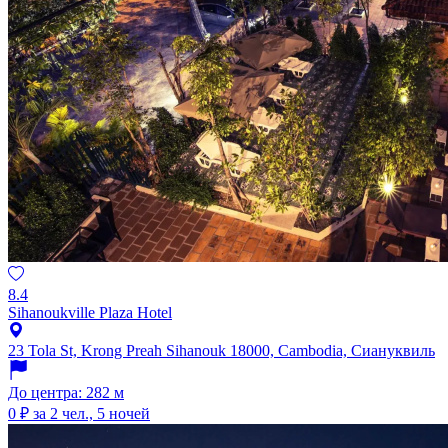
8.4
Sihanoukville Plaza Hotel
23 Tola St, Krong Preah Sihanouk 18000, Cambodia, Сиануквиль
До центра: 282 м
0 ₽
за 2 чел., 5 ночей