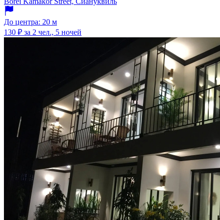
Borei Kamakor Street, Сиануквиль
До центра: 20 м
130 ₽
за 2 чел., 5 ночей