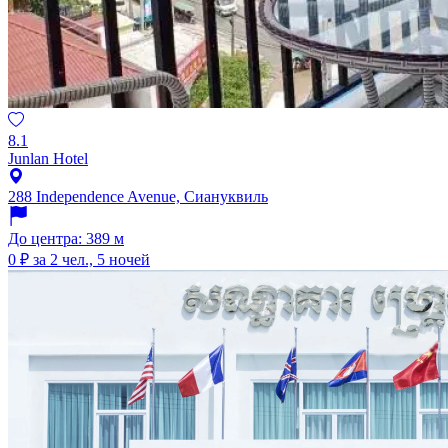
8.1
Junlan Hotel
288 Independence Avenue, Сиануквиль
До центра: 389 м
0 ₽
за 2 чел., 5 ночей