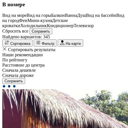
В номере
Вид на море
Вид на горы
Балкон
Ванна
Душ
Вид на бассейн
Вид
на город
Фен
Мини-кухня
Детские
кроватки
Холодильник
Кондиционер
Телевизор
Сбросить все
Сохранить
Найдено вариантов:
345
Сортировка
Фильтр
На карте
Сортировать результаты
Наши рекомендации
По рейтингу
Расстояние до центра
Сначала дешевле
Сначала дороже
Сохранить