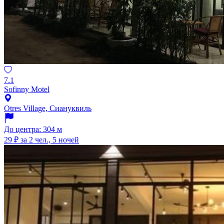
7.1
Sofinny Motel
Otres Village, Сиануквиль
До центра: 304 м
29 ₽
за 2 чел., 5 ночей