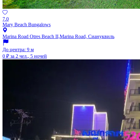
7.0
Mary Beach Bungalows
Marina Road Otres Beach II,Marina Road, Сиануквиль
До центра: 9 м
0 ₽
за 2 чел., 5 ночей