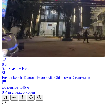
8.3
520 Seaview Hotel
French beach, Diagonally opposite Chinatown, Сиануквиль
До центра: 146 м
0 ₽
за 2 чел., 5 ночей