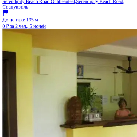
Serendipity Beach Road Ochheauteal,Serendipity Beach Road,
Сиануквиль
До центра: 195 м
0 ₽
за 2 чел., 5 ночей