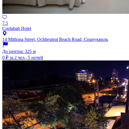
7.5
Coolabah Hotel
14 Mithona Street, Ochheuteal Beach Road, Сиануквиль
До центра: 325 м
0 ₽
за 2 чел., 5 ночей