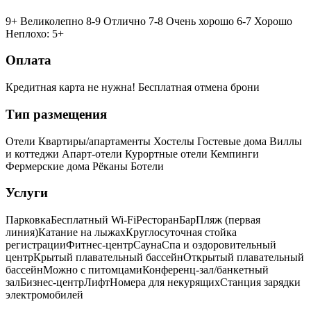
9+ Великолепно
8-9 Отлично
7-8 Очень хорошо
6-7 Хорошо
Неплохо: 5+
Оплата
Кредитная карта не нужна!
Бесплатная отмена брони
Тип размещения
Отели
Квартиры/апартаменты
Хостелы
Гостевые дома
Виллы
и коттеджи
Апарт-отели
Курортные отели
Кемпинги
Фермерские дома
Рёканы
Ботели
Услуги
Парковка
Бесплатный Wi-Fi
Ресторан
Бар
Пляж (первая
линия)
Катание на лыжах
Круглосуточная стойка
регистрации
Фитнес-центр
Сауна
Спа и оздоровительный
центр
Крытый плавательный бассейн
Открытый плавательный
бассейн
Можно с питомцами
Конференц-зал/банкетный
зал
Бизнес-центр
Лифт
Номера для некурящих
Cтанция зарядки
электромобилей