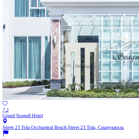
7.2
Grand Seagull Hotel
Street 23 Tola Occhueteal Beach,Street 23 Tola, Сиануквиль