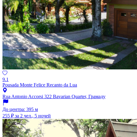
9.1
Pousada Monte Felice Recanto da Lua
Rua Antonio Accorsi 322 Bavarian Quarter, Грамаду
До центра: 395 м
255 ₽
за 2 чел., 5 ночей