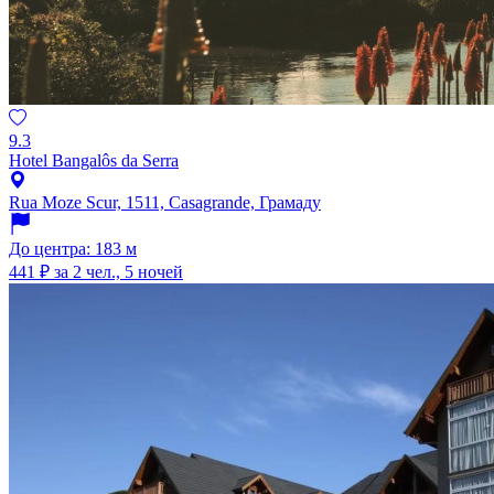
9.3
Hotel Bangalôs da Serra
Rua Moze Scur, 1511, Casagrande, Грамаду
До центра: 183 м
441 ₽
за 2 чел., 5 ночей