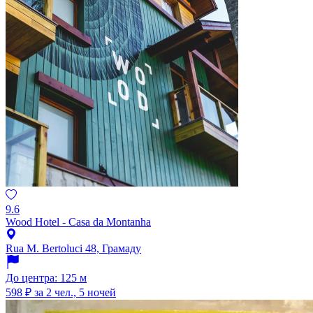
9.6
Wood Hotel - Casa da Montanha
Rua M. Bertoluci 48, Грамаду
До центра: 125 м
598 ₽
за 2 чел., 5 ночей