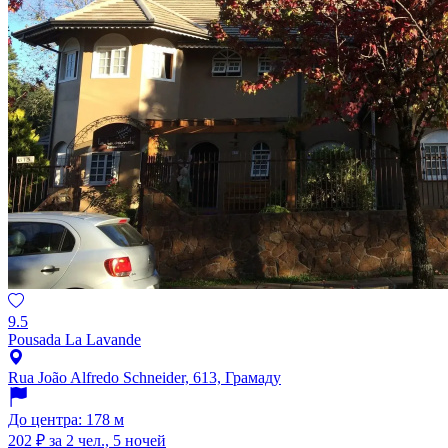
9.5
Pousada La Lavande
Rua João Alfredo Schneider, 613, Грамаду
До центра: 178 м
202 ₽
за 2 чел., 5 ночей