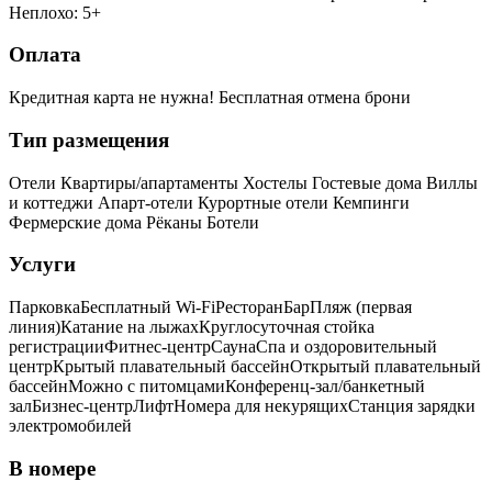
Неплохо: 5+
Оплата
Кредитная карта не нужна!
Бесплатная отмена брони
Тип размещения
Отели
Квартиры/апартаменты
Хостелы
Гостевые дома
Виллы
и коттеджи
Апарт-отели
Курортные отели
Кемпинги
Фермерские дома
Рёканы
Ботели
Услуги
Парковка
Бесплатный Wi-Fi
Ресторан
Бар
Пляж (первая
линия)
Катание на лыжах
Круглосуточная стойка
регистрации
Фитнес-центр
Сауна
Спа и оздоровительный
центр
Крытый плавательный бассейн
Открытый плавательный
бассейн
Можно с питомцами
Конференц-зал/банкетный
зал
Бизнес-центр
Лифт
Номера для некурящих
Cтанция зарядки
электромобилей
В номере