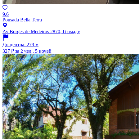
9.6
Pousada Bella Terra
Av Borges de Medeiros 2870, Грамаду
До центра: 279 м
327 ₽
за 2 чел., 5 ночей