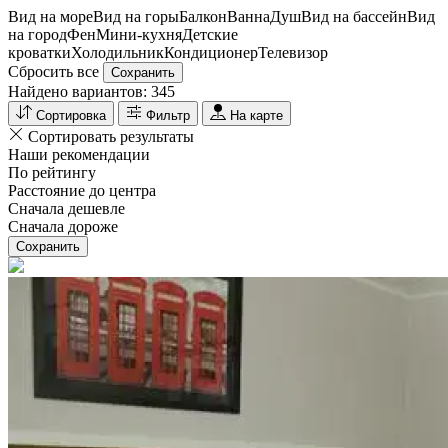
Вид на море
Вид на горы
Балкон
Ванна
Душ
Вид на бассейн
Вид
на город
Фен
Мини-кухня
Детские
кроватки
Холодильник
Кондиционер
Телевизор
Сбросить все
Сохранить
Найдено вариантов:
345
Сортировка
Фильтр
На карте
Сортировать результаты
Наши рекомендации
По рейтингу
Расстояние до центра
Сначала дешевле
Сначала дороже
Сохранить