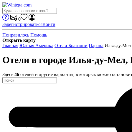
0
Зарегистрироваться
Войти
Понравилось
Помощь
Открыть карту
Главная
Южная Америка
Отели Бразилии
Парана
Илья-ду-Мел
Отели в городе Илья-ду-Мел,
Здесь
46
отелей и другие варианты, в которых можно остановит