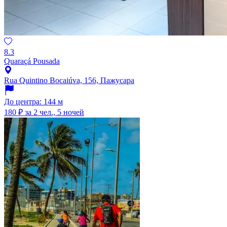
8.3
Quaraçá Pousada
Rua Quintino Bocaiúva, 156, Пажусара
До центра: 144 м
180 ₽
за 2 чел., 5 ночей