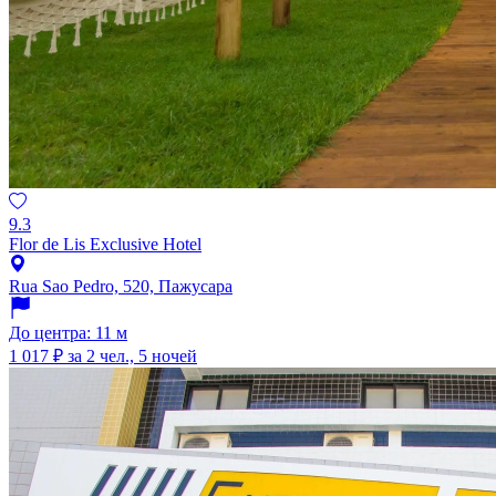
9.3
Flor de Lis Exclusive Hotel
Rua Sao Pedro, 520, Пажусара
До центра: 11 м
1 017 ₽
за 2 чел., 5 ночей