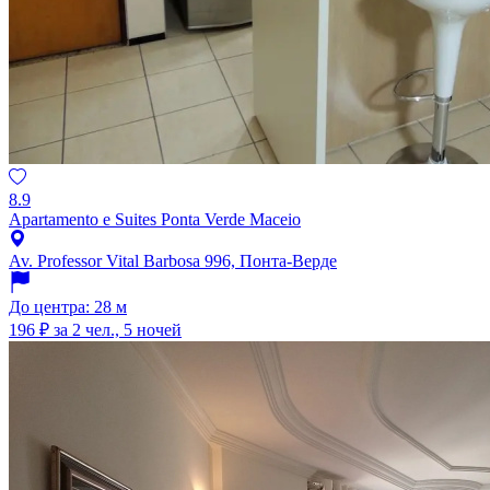
8.9
Apartamento e Suites Ponta Verde Maceio
Av. Professor Vital Barbosa 996, Понта-Верде
До центра: 28 м
196 ₽
за 2 чел., 5 ночей