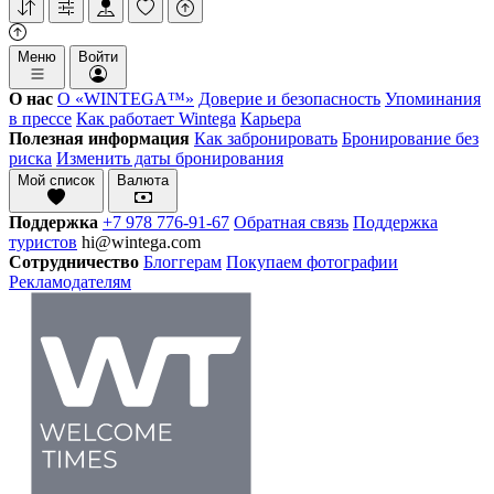
Меню
Войти
О нас
О «WINTEGA™»
Доверие и безопасность
Упоминания
в прессе
Как работает Wintega
Карьера
Полезная информация
Как забронировать
Бронирование без
риска
Изменить даты бронирования
Мой список
Валюта
Поддержка
+7 978 776-91-67
Обратная связь
Поддержка
туристов
hi@wintega.com
Сотрудничество
Блоггерам
Покупаем фотографии
Рекламодателям