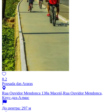
8.2
Pousada das Araras
Rua Ouvidor Mendonça 138a Maceió,Rua Ouvidor Mendonça,
Крус-даз-Алмас
До центра: 297 м