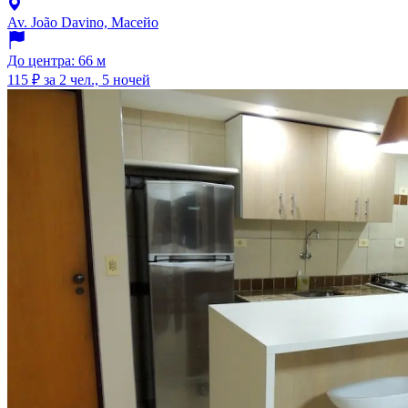
Av. João Davino, Масейо
До центра: 66 м
115 ₽
за 2 чел., 5 ночей