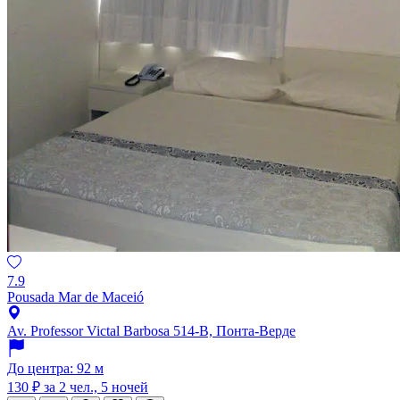
7.9
Pousada Mar de Maceió
Av. Professor Victal Barbosa 514-B, Понта-Верде
До центра: 92 м
130 ₽
за 2 чел., 5 ночей