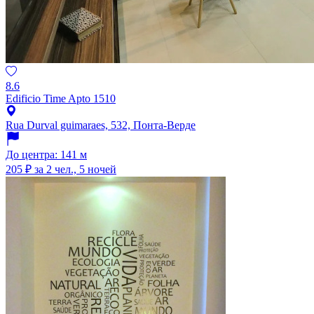
8.6
Edificio Time Apto 1510
Rua Durval guimaraes, 532, Понта-Верде
До центра: 141 м
205 ₽
за 2 чел., 5 ночей