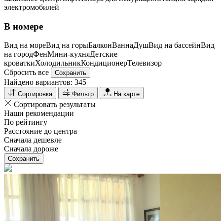
электромобилей
В номере
Вид на море
Вид на горы
Балкон
Ванна
Душ
Вид на бассейн
Вид
на город
Фен
Мини-кухня
Детские
кроватки
Холодильник
Кондиционер
Телевизор
Сбросить все
Сохранить
Найдено вариантов:
345
Сортировка
Фильтр
На карте
Сортировать результаты
Наши рекомендации
По рейтингу
Расстояние до центра
Сначала дешевле
Сначала дороже
Сохранить