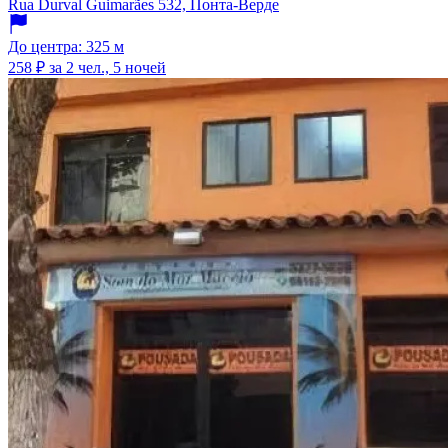
Rua Durval Guimarães 532, Понта-Верде
До центра: 325 м
258 ₽
за 2 чел., 5 ночей