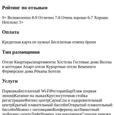
Рейтинг по отзывам
9+ Великолепно
8-9 Отлично
7-8 Очень хорошо
6-7 Хорошо
Неплохо: 5+
Оплата
Кредитная карта не нужна!
Бесплатная отмена брони
Тип размещения
Отели
Квартиры/апартаменты
Хостелы
Гостевые дома
Виллы
и коттеджи
Апарт-отели
Курортные отели
Кемпинги
Фермерские дома
Рёканы
Ботели
Услуги
Парковка
Бесплатный Wi-Fi
Ресторан
Бар
Пляж (первая
линия)
Катание на лыжах
Круглосуточная стойка
регистрации
Фитнес-центр
Сауна
Спа и оздоровительный
центр
Крытый плавательный бассейн
Открытый плавательный
бассейн
Можно с питомцами
Конференц-зал/банкетный
зал
Бизнес-центр
Лифт
Номера для некурящих
Cтанция зарядки