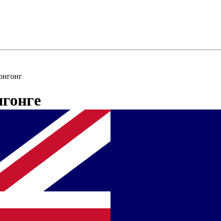
онгонг
нгонге