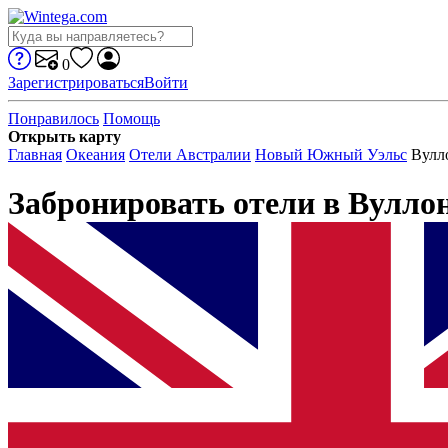
0
Зарегистрироваться
Войти
Понравилось
Помощь
Открыть карту
Главная
Океания
Отели Австралии
Новый Южный Уэльс
Вулл
Забронировать отели в Вулло