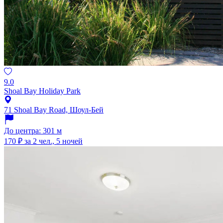
9.0
Shoal Bay Holiday Park
71 Shoal Bay Road, Шоул-Бей
До центра: 301 м
170 ₽
за 2 чел., 5 ночей