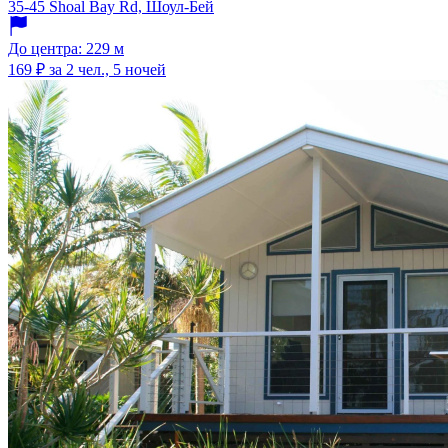
35-45 Shoal Bay Rd, Шоул-Бей
До центра: 229 м
169 ₽
за 2 чел., 5 ночей