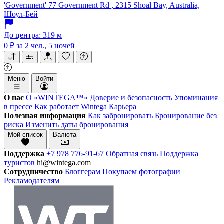
'Government' 77 Government Rd , 2315 Shoal Bay, Australia,
Шоул-Бей
До центра: 319 м
0 ₽
за 2 чел., 5 ночей
Меню
Войти
О нас
О «WINTEGA™»
Доверие и безопасность
Упоминания
в прессе
Как работает Wintega
Карьера
Полезная информация
Как забронировать
Бронирование без
риска
Изменить даты бронирования
Мой список
Валюта
Поддержка
+7 978 776-91-67
Обратная связь
Поддержка
туристов
hi@wintega.com
Сотрудничество
Блоггерам
Покупаем фотографии
Рекламодателям