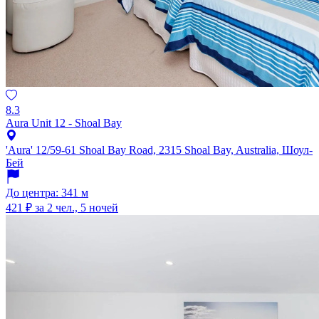
8.3
Aura Unit 12 - Shoal Bay
'Aura' 12/59-61 Shoal Bay Road, 2315 Shoal Bay, Australia, Шоул-
Бей
До центра: 341 м
421 ₽
за 2 чел., 5 ночей