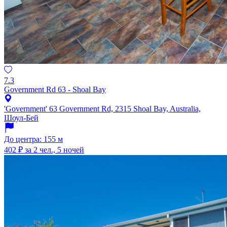
7.3
Government Rd 63 - Shoal Bay
'Government' 63 Government Rd, 2315 Shoal Bay, Australia,
Шоул-Бей
До центра: 155 м
402 ₽
за 2 чел., 5 ночей