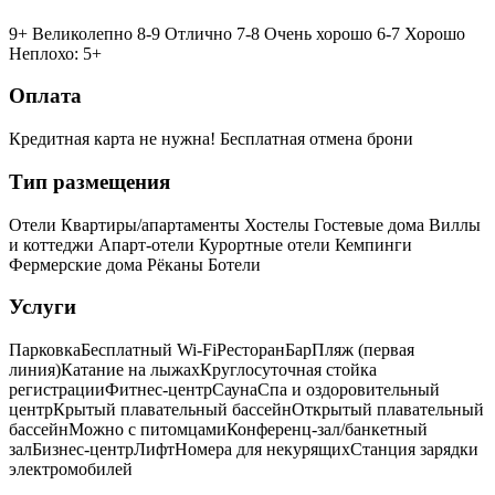
9+ Великолепно
8-9 Отлично
7-8 Очень хорошо
6-7 Хорошо
Неплохо: 5+
Оплата
Кредитная карта не нужна!
Бесплатная отмена брони
Тип размещения
Отели
Квартиры/апартаменты
Хостелы
Гостевые дома
Виллы
и коттеджи
Апарт-отели
Курортные отели
Кемпинги
Фермерские дома
Рёканы
Ботели
Услуги
Парковка
Бесплатный Wi-Fi
Ресторан
Бар
Пляж (первая
линия)
Катание на лыжах
Круглосуточная стойка
регистрации
Фитнес-центр
Сауна
Спа и оздоровительный
центр
Крытый плавательный бассейн
Открытый плавательный
бассейн
Можно с питомцами
Конференц-зал/банкетный
зал
Бизнес-центр
Лифт
Номера для некурящих
Cтанция зарядки
электромобилей