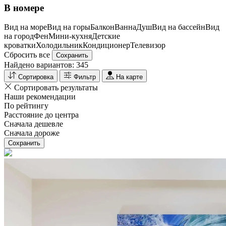
В номере
Вид на море
Вид на горы
Балкон
Ванна
Душ
Вид на бассейн
Вид
на город
Фен
Мини-кухня
Детские
кроватки
Холодильник
Кондиционер
Телевизор
Сбросить все
Сохранить
Найдено вариантов:
345
Сортировка
Фильтр
На карте
Сортировать результаты
Наши рекомендации
По рейтингу
Расстояние до центра
Сначала дешевле
Сначала дороже
Сохранить