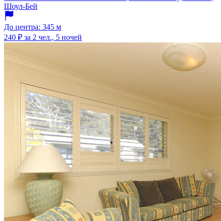
Шоул-Бей
До центра: 345 м
240 ₽
за 2 чел., 5 ночей