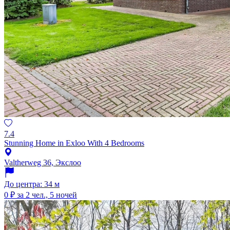
7.4
Stunning Home in Exloo With 4 Bedrooms
Valtherweg 36, Экслоо
До центра: 34 м
0 ₽
за 2 чел., 5 ночей