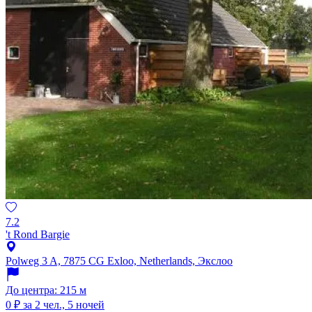
7.2
't Rond Bargie
Polweg 3 A, 7875 CG Exloo, Netherlands, Экслоо
До центра: 215 м
0 ₽
за 2 чел., 5 ночей