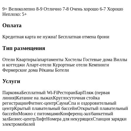
9+ Великолепно
8-9 Отлично
7-8 Очень хорошо
6-7 Хорошо
Неплохо: 5+
Оплата
Кредитная карта не нужна!
Бесплатная отмена брони
Тип размещения
Отели
Квартиры/апартаменты
Хостелы
Гостевые дома
Виллы
и коттеджи
Апарт-отели
Курортные отели
Кемпинги
Фермерские дома
Рёканы
Ботели
Услуги
Парковка
Бесплатный Wi-Fi
Ресторан
Бар
Пляж (первая
линия)
Катание на лыжах
Круглосуточная стойка
регистрации
Фитнес-центр
Сауна
Спа и оздоровительный
центр
Крытый плавательный бассейн
Открытый плавательный
бассейн
Можно с питомцами
Конференц-зал/банкетный
зал
Бизнес-центр
Лифт
Номера для некурящих
Cтанция зарядки
электромобилей