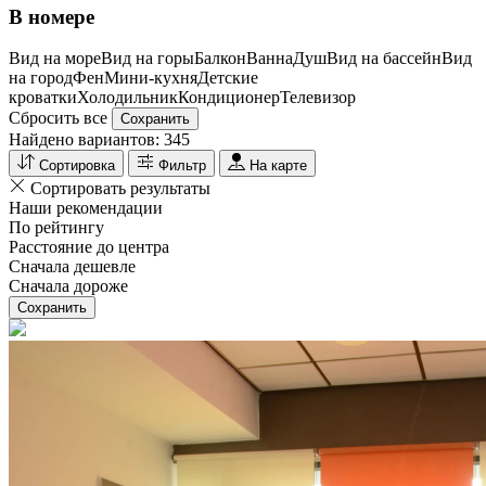
В номере
Вид на море
Вид на горы
Балкон
Ванна
Душ
Вид на бассейн
Вид
на город
Фен
Мини-кухня
Детские
кроватки
Холодильник
Кондиционер
Телевизор
Сбросить все
Сохранить
Найдено вариантов:
345
Сортировка
Фильтр
На карте
Сортировать результаты
Наши рекомендации
По рейтингу
Расстояние до центра
Сначала дешевле
Сначала дороже
Сохранить