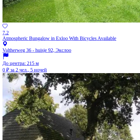
7.2
Atmospheric Bungalow in Exloo With Bicycles Available
Valtherweg 36 - huisje 92, Экслоо
До центра: 215 м
0 ₽
за 2 чел., 5 ночей