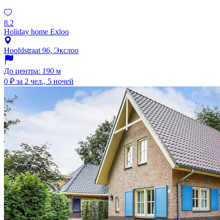
8.2
Holiday home Exloo
Hoofdstraat 96, Экслоо
До центра: 190 м
0 ₽
за 2 чел., 5 ночей