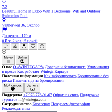
7.2
Beautiful Home in Exloo With 1 Bedrooms, Wifi and Outdoor
Swimming Pool
Valtherweg 36, Экслоо
До центра: 179 м
0 ₽
за 2 чел., 5 ночей
Меню
Войти
О нас
О «WINTEGA™»
Доверие и безопасность
Упоминания
в прессе
Как работает Wintega
Карьера
Полезная информация
Как забронировать
Бронирование без
риска
Изменить даты бронирования
Мой список
Валюта
Поддержка
+7 978 776-91-67
Обратная связь
Поддержка
туристов
hi@wintega.com
Сотрудничество
Блоггерам
Покупаем фотографии
Рекламодателям