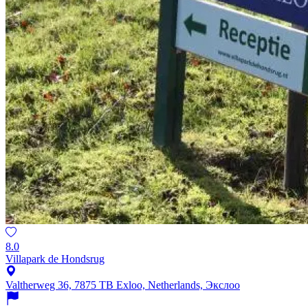
8.0
Villapark de Hondsrug
Valtherweg 36, 7875 TB Exloo, Netherlands, Экслоо