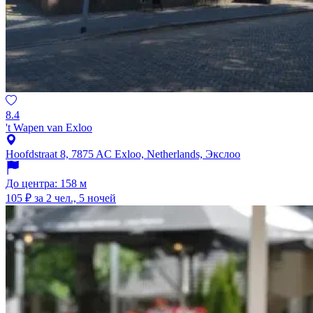
8.4
't Wapen van Exloo
Hoofdstraat 8, 7875 AC Exloo, Netherlands, Экслоо
До центра: 158 м
105 ₽
за 2 чел., 5 ночей