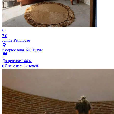
7.0
Jungle Penthouse
Kooptee num. 60, Тулум
До центра: 144 м
0 ₽
за 2 чел., 5 ночей