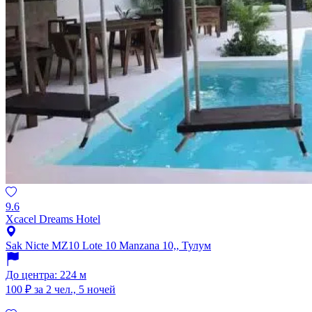
9.6
Xcacel Dreams Hotel
Sak Nicte MZ10 Lote 10 Manzana 10,, Тулум
До центра: 224 м
100 ₽
за 2 чел., 5 ночей