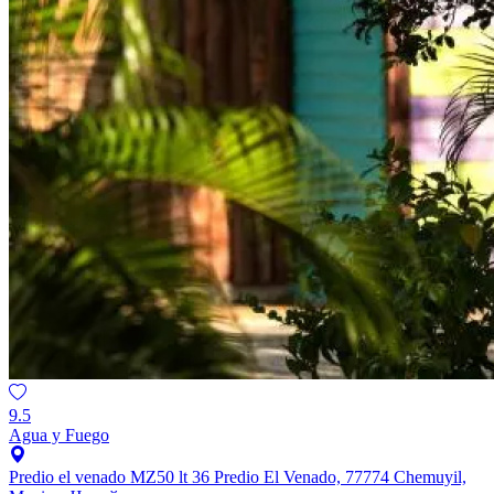
9.5
Agua y Fuego
Predio el venado MZ50 lt 36 Predio El Venado, 77774 Chemuyil,