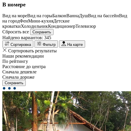
В номере
Вид на море
Вид на горы
Балкон
Ванна
Душ
Вид на бассейн
Вид
на город
Фен
Мини-кухня
Детские
кроватки
Холодильник
Кондиционер
Телевизор
Сбросить все
Сохранить
Найдено вариантов:
345
Сортировка
Фильтр
На карте
Сортировать результаты
Наши рекомендации
По рейтингу
Расстояние до центра
Сначала дешевле
Сначала дороже
Сохранить