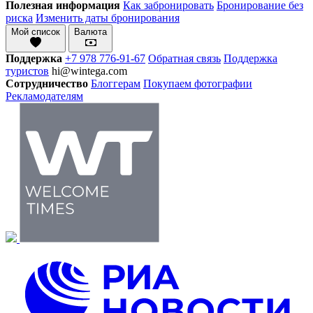
Полезная информация
Как забронировать
Бронирование без
риска
Изменить даты бронирования
Мой список
Валюта
Поддержка
+7 978 776-91-67
Обратная связь
Поддержка
туристов
hi@wintega.com
Сотрудничество
Блоггерам
Покупаем фотографии
Рекламодателям