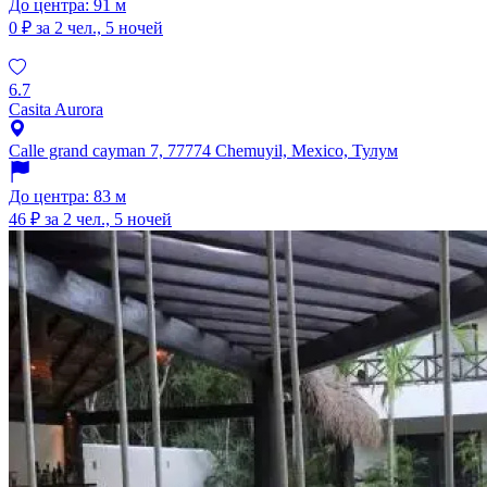
До центра: 91 м
0 ₽
за 2 чел., 5 ночей
6.7
Casita Aurora
Calle grand cayman 7, 77774 Chemuyil, Mexico, Тулум
До центра: 83 м
46 ₽
за 2 чел., 5 ночей