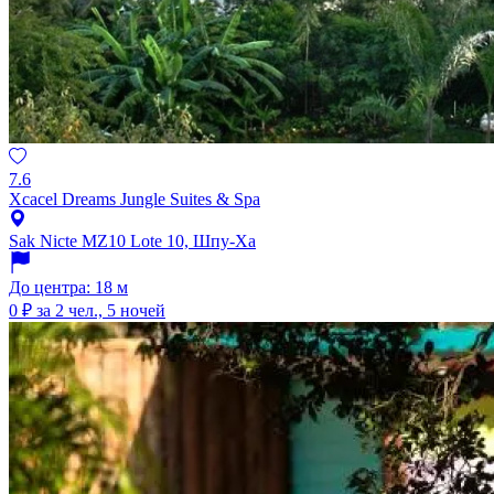
7.6
Xcacel Dreams Jungle Suites & Spa
Sak Nicte MZ10 Lote 10, Шпу-Ха
До центра: 18 м
0 ₽
за 2 чел., 5 ночей