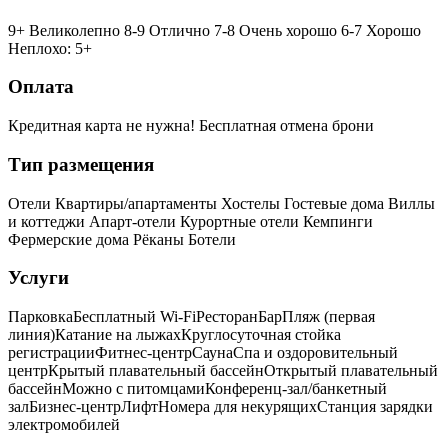
9+ Великолепно
8-9 Отлично
7-8 Очень хорошо
6-7 Хорошо
Неплохо: 5+
Оплата
Кредитная карта не нужна!
Бесплатная отмена брони
Тип размещения
Отели
Квартиры/апартаменты
Хостелы
Гостевые дома
Виллы
и коттеджи
Апарт-отели
Курортные отели
Кемпинги
Фермерские дома
Рёканы
Ботели
Услуги
Парковка
Бесплатный Wi-Fi
Ресторан
Бар
Пляж (первая
линия)
Катание на лыжах
Круглосуточная стойка
регистрации
Фитнес-центр
Сауна
Спа и оздоровительный
центр
Крытый плавательный бассейн
Открытый плавательный
бассейн
Можно с питомцами
Конференц-зал/банкетный
зал
Бизнес-центр
Лифт
Номера для некурящих
Cтанция зарядки
электромобилей