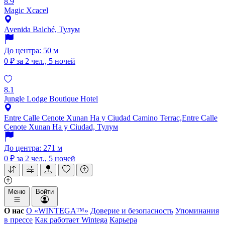
8.9
Magic Xcacel
Avenida Balché, Тулум
До центра: 50 м
0 ₽
за 2 чел., 5 ночей
8.1
Jungle Lodge Boutique Hotel
Entre Calle Cenote Xunan Ha y Ciudad Camino Terrac,Entre Calle
Cenote Xunan Ha y Ciudad, Тулум
До центра: 271 м
0 ₽
за 2 чел., 5 ночей
Меню
Войти
О нас
О «WINTEGA™»
Доверие и безопасность
Упоминания
в прессе
Как работает Wintega
Карьера