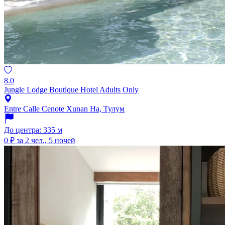
8.0
Jungle Lodge Boutique Hotel Adults Only
Entre Calle Cenote Xunan Ha, Тулум
До центра: 335 м
0 ₽
за 2 чел., 5 ночей