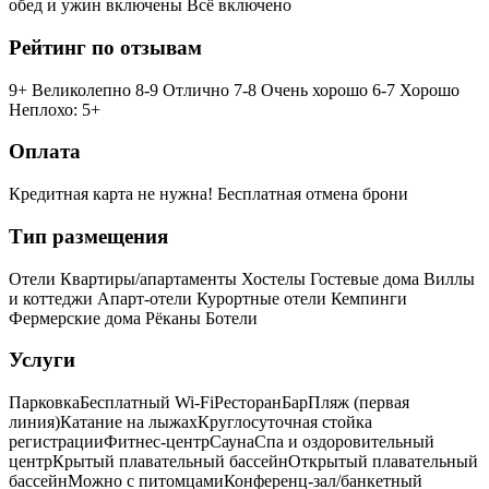
обед и ужин включены
Всё включено
Рейтинг по отзывам
9+ Великолепно
8-9 Отлично
7-8 Очень хорошо
6-7 Хорошо
Неплохо: 5+
Оплата
Кредитная карта не нужна!
Бесплатная отмена брони
Тип размещения
Отели
Квартиры/апартаменты
Хостелы
Гостевые дома
Виллы
и коттеджи
Апарт-отели
Курортные отели
Кемпинги
Фермерские дома
Рёканы
Ботели
Услуги
Парковка
Бесплатный Wi-Fi
Ресторан
Бар
Пляж (первая
линия)
Катание на лыжах
Круглосуточная стойка
регистрации
Фитнес-центр
Сауна
Спа и оздоровительный
центр
Крытый плавательный бассейн
Открытый плавательный
бассейн
Можно с питомцами
Конференц-зал/банкетный