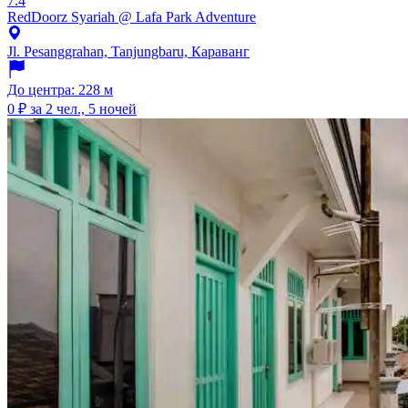
7.4
RedDoorz Syariah @ Lafa Park Adventure
Jl. Pesanggrahan, Tanjungbaru, Караванг
До центра: 228 м
0 ₽
за 2 чел., 5 ночей