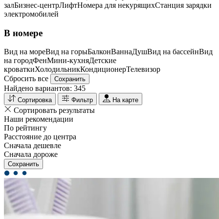
зал
Бизнес-центр
Лифт
Номера для некурящих
Cтанция зарядки
электромобилей
В номере
Вид на море
Вид на горы
Балкон
Ванна
Душ
Вид на бассейн
Вид
на город
Фен
Мини-кухня
Детские
кроватки
Холодильник
Кондиционер
Телевизор
Сбросить все
Сохранить
Найдено вариантов:
345
Сортировка
Фильтр
На карте
Сортировать результаты
Наши рекомендации
По рейтингу
Расстояние до центра
Сначала дешевле
Сначала дороже
Сохранить