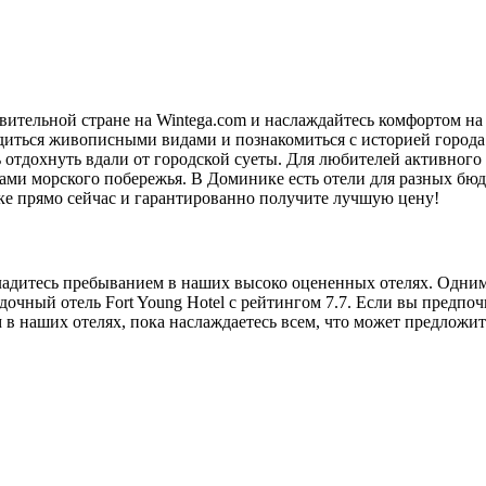
вительной стране на Wintega.com и наслаждайтесь комфортом н
адиться живописными видами и познакомиться с историей города
отдохнуть вдали от городской суеты. Для любителей активного
тами морского побережья. В Доминике есть отели для разных бю
ике прямо сейчас и гарантированно получите лучшую цену!
адитесь пребыванием в наших высоко оцененных отелях. Одним и
очный отель Fort Young Hotel с рейтингом 7.7. Если вы предпочи
в наших отелях, пока наслаждаетесь всем, что может предложи