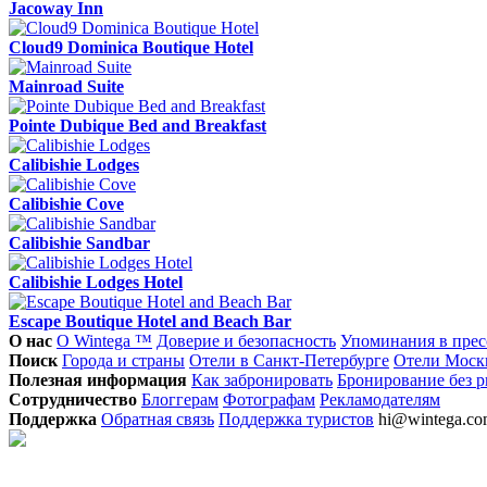
Jacoway Inn
Cloud9 Dominica Boutique Hotel
Mainroad Suite
Pointe Dubique Bed and Breakfast
Calibishie Lodges
Calibishie Cove
Calibishie Sandbar
Calibishie Lodges Hotel
Escape Boutique Hotel and Beach Bar
О нас
О Wintega ™
Доверие и безопасность
Упоминания в прес
Поиск
Города и страны
Отели в Санкт-Петербурге
Отели Моск
Полезная информация
Как забронировать
Бронирование без р
Сотрудничество
Блоггерам
Фотографам
Рекламодателям
Поддержка
Обратная связь
Поддержка туристов
hi@wintega.c