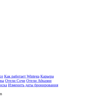
се
Как работает Wintega
Карьера
вы
Отели Сочи
Отели Абхазии
иска
Изменить даты бронирования
om