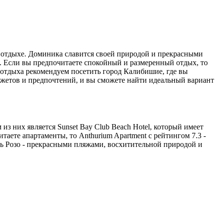
а отдыхе. Доминика славится своей природой и прекрасными
. Если вы предпочитаете спокойный и размеренный отдых, то
 отдыха рекомендуем посетить город Калибишие, где вы
джетов и предпочтений, и вы сможете найти идеальный вариант
з них является Sunset Bay Club Beach Hotel, который имеет
таете апартаменты, то Anthurium Apartment с рейтингом 7.3 -
ть Розо - прекрасными пляжами, восхитительной природой и