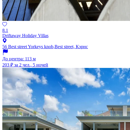
8.1
Driftaway Holiday Villas
56 Best street Yorkeys knob,Best street, Кэрнс
До центра: 113 м
203 ₽
за 2 чел., 5 ночей