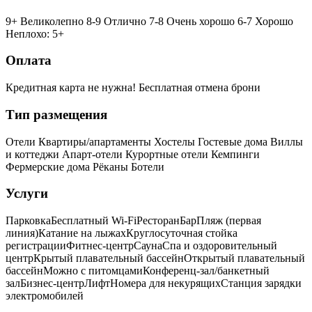
9+ Великолепно
8-9 Отлично
7-8 Очень хорошо
6-7 Хорошо
Неплохо: 5+
Оплата
Кредитная карта не нужна!
Бесплатная отмена брони
Тип размещения
Отели
Квартиры/апартаменты
Хостелы
Гостевые дома
Виллы
и коттеджи
Апарт-отели
Курортные отели
Кемпинги
Фермерские дома
Рёканы
Ботели
Услуги
Парковка
Бесплатный Wi-Fi
Ресторан
Бар
Пляж (первая
линия)
Катание на лыжах
Круглосуточная стойка
регистрации
Фитнес-центр
Сауна
Спа и оздоровительный
центр
Крытый плавательный бассейн
Открытый плавательный
бассейн
Можно с питомцами
Конференц-зал/банкетный
зал
Бизнес-центр
Лифт
Номера для некурящих
Cтанция зарядки
электромобилей