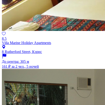
8.5
Villa Marine Holiday Apartments
8 Rutherford Street, Кэрнс
До центра: 305 м
161 ₽
за 2 чел., 5 ночей