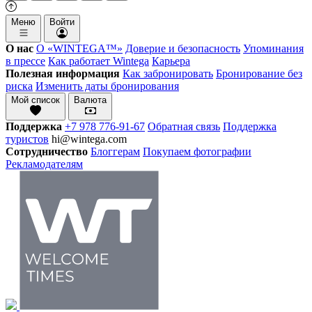
Меню
Войти
О нас
О «WINTEGA™»
Доверие и безопасность
Упоминания
в прессе
Как работает Wintega
Карьера
Полезная информация
Как забронировать
Бронирование без
риска
Изменить даты бронирования
Мой список
Валюта
Поддержка
+7 978 776-91-67
Обратная связь
Поддержка
туристов
hi@wintega.com
Сотрудничество
Блоггерам
Покупаем фотографии
Рекламодателям