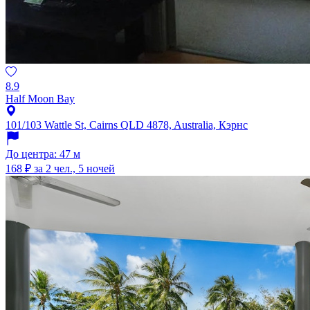
8.9
Half Moon Bay
101/103 Wattle St, Cairns QLD 4878, Australia, Кэрнс
До центра: 47 м
168 ₽
за 2 чел., 5 ночей