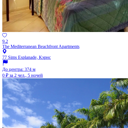
9.2
The Mediterranean Beachfront Apartments
77 Sims Esplanade, Кэрнс
До центра: 374 м
0 ₽
за 2 чел., 5 ночей