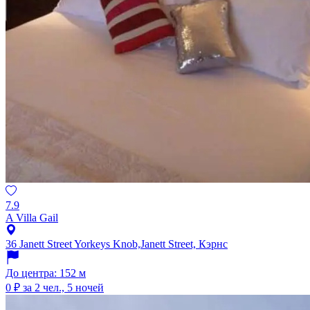
7.9
A Villa Gail
36 Janett Street Yorkeys Knob,Janett Street, Кэрнс
До центра: 152 м
0 ₽
за 2 чел., 5 ночей