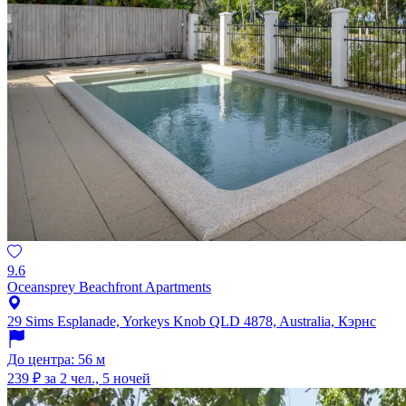
9.6
Oceansprey Beachfront Apartments
29 Sims Esplanade, Yorkeys Knob QLD 4878, Australia, Кэрнс
До центра: 56 м
239 ₽
за 2 чел., 5 ночей