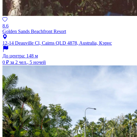
8.6
Golden Sands Beachfront Resort
12-14 Deauville Cl, Cairns QLD 4878, Australia, Кэрнс
До центра: 148 м
0 ₽
за 2 чел., 5 ночей