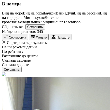
В номере
Вид на море
Вид на горы
Балкон
Ванна
Душ
Вид на бассейн
Вид
на город
Фен
Мини-кухня
Детские
кроватки
Холодильник
Кондиционер
Телевизор
Сбросить все
Сохранить
Найдено вариантов:
345
Сортировка
Фильтр
На карте
Сортировать результаты
Наши рекомендации
По рейтингу
Расстояние до центра
Сначала дешевле
Сначала дороже
Сохранить