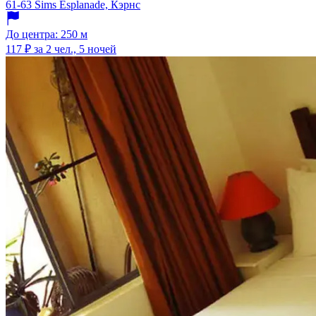
61-63 Sims Esplanade, Кэрнс
До центра: 250 м
117 ₽
за 2 чел., 5 ночей