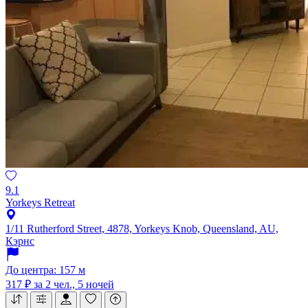
9.1
Yorkeys Retreat
1/11 Rutherford Street, 4878, Yorkeys Knob, Queensland, AU,
Кэрнс
До центра: 157 м
317 ₽
за 2 чел., 5 ночей