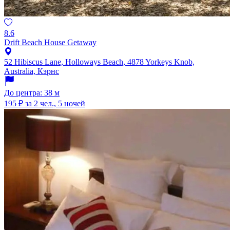
8.6
Drift Beach House Getaway
52 Hibiscus Lane, Holloways Beach, 4878 Yorkeys Knob,
Australia, Кэрнс
До центра: 38 м
195 ₽
за 2 чел., 5 ночей