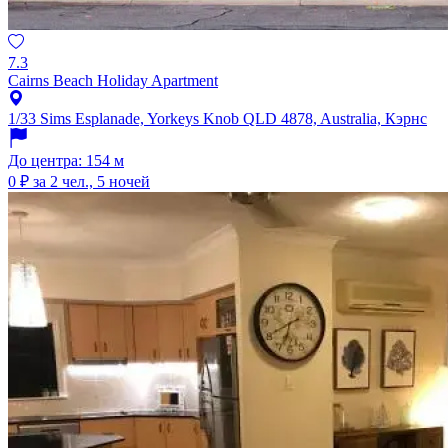
7.3
Cairns Beach Holiday Apartment
1/33 Sims Esplanade, Yorkeys Knob QLD 4878, Australia, Кэрнс
До центра: 154 м
0 ₽
за 2 чел., 5 ночей