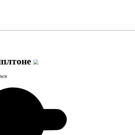
йплтоне
ься