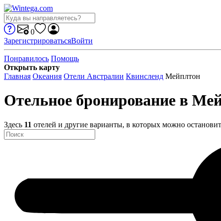
0
Зарегистрироваться
Войти
Понравилось
Помощь
Открыть карту
Главная
Океания
Отели Австралии
Квинсленд
Мейплтон
Отельное бронирование в Ме
Здесь
11
отелей и другие варианты, в которых можно остановит