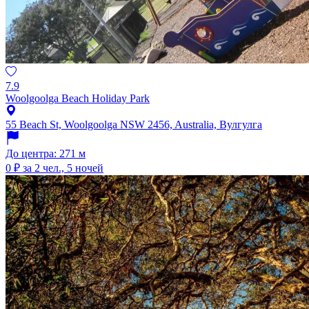
7.9
Woolgoolga Beach Holiday Park
55 Beach St, Woolgoolga NSW 2456, Australia, Вулгулга
До центра: 271 м
0 ₽
за 2 чел., 5 ночей