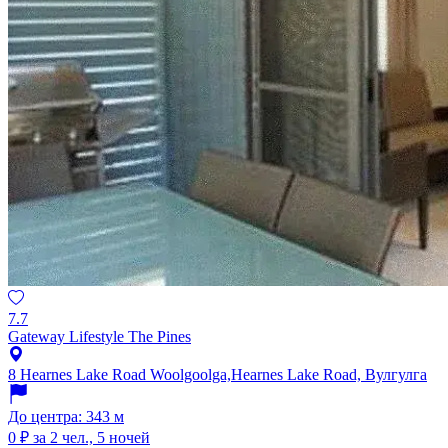
7.7
Gateway Lifestyle The Pines
8 Hearnes Lake Road Woolgoolga,Hearnes Lake Road, Вулгулга
До центра: 343 м
0 ₽
за 2 чел., 5 ночей