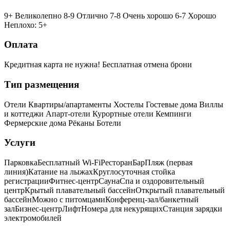
9+ Великолепно
8-9 Отлично
7-8 Очень хорошо
6-7 Хорошо
Неплохо: 5+
Оплата
Кредитная карта не нужна!
Бесплатная отмена брони
Тип размещения
Отели
Квартиры/апартаменты
Хостелы
Гостевые дома
Виллы
и коттеджи
Апарт-отели
Курортные отели
Кемпинги
Фермерские дома
Рёканы
Ботели
Услуги
Парковка
Бесплатный Wi-Fi
Ресторан
Бар
Пляж (первая
линия)
Катание на лыжах
Круглосуточная стойка
регистрации
Фитнес-центр
Сауна
Спа и оздоровительный
центр
Крытый плавательный бассейн
Открытый плавательный
бассейн
Можно с питомцами
Конференц-зал/банкетный
зал
Бизнес-центр
Лифт
Номера для некурящих
Cтанция зарядки
электромобилей