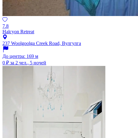
7.8
Halcyon Retreat
237 Woolgoolga Creek Road, Вулгулга
До центра: 169 м
0 ₽
за 2 чел., 5 ночей