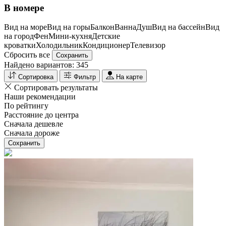
В номере
Вид на море
Вид на горы
Балкон
Ванна
Душ
Вид на бассейн
Вид
на город
Фен
Мини-кухня
Детские
кроватки
Холодильник
Кондиционер
Телевизор
Сбросить все
Сохранить
Найдено вариантов:
345
Сортировка
Фильтр
На карте
Сортировать результаты
Наши рекомендации
По рейтингу
Расстояние до центра
Сначала дешевле
Сначала дороже
Сохранить