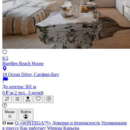
8.5
Barellen Beach House
18 Ocean Drive, Сапфир-Бич
До центра: 361 м
0 ₽
за 2 чел., 5 ночей
Меню
Войти
О нас
О «WINTEGA™»
Доверие и безопасность
Упоминания
в прессе
Как работает Wintega
Карьера