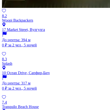
8.2
Woopi Backpackers
17 Market Street, Вулгулга
До центра: 394 м
0 ₽
за 2 чел., 5 ночей
8.3
Splash
10 Ocean Drive, Сапфир-Бич
До центра: 317 м
0 ₽
за 2 чел., 5 ночей
7.4
Tranquilo Beach House