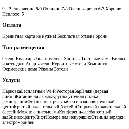
9+ Великолепно
8-9 Отлично
7-8 Очень хорошо
6-7 Хорошо
Неплохо: 5+
Оплата
Кредитная карта не нужна!
Бесплатная отмена брони
Тип размещения
Отели
Квартиры/апартаменты
Хостелы
Гостевые дома
Виллы
и коттеджи
Апарт-отели
Курортные отели
Кемпинги
Фермерские дома
Рёканы
Ботели
Услуги
Парковка
Бесплатный Wi-Fi
Ресторан
Бар
Пляж (первая
линия)
Катание на лыжах
Круглосуточная стойка
регистрации
Фитнес-центр
Сауна
Спа и оздоровительный
центр
Крытый плавательный бассейн
Открытый плавательный
бассейн
Можно с питомцами
Конференц-зал/банкетный
зал
Бизнес-центр
Лифт
Номера для некурящих
Cтанция зарядки
электромобилей