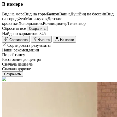
В номере
Вид на море
Вид на горы
Балкон
Ванна
Душ
Вид на бассейн
Вид
на город
Фен
Мини-кухня
Детские
кроватки
Холодильник
Кондиционер
Телевизор
Сбросить все
Сохранить
Найдено вариантов:
345
Сортировка
Фильтр
На карте
Сортировать результаты
Наши рекомендации
По рейтингу
Расстояние до центра
Сначала дешевле
Сначала дороже
Сохранить