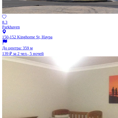
8.3
Parkhaven
150-152 Kinghorne St, Наура
До центра: 359 м
139 ₽
за 2 чел., 5 ночей