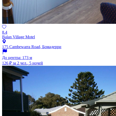
8.4
Balan Village Motel
175 Cambewarra Road, Бомадерри
До центра: 173 м
126 ₽
за 2 чел., 5 ночей