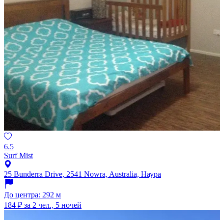
6.5
Surf Mist
25 Bunderra Drive, 2541 Nowra, Australia, Наура
До центра: 292 м
184 ₽
за 2 чел., 5 ночей