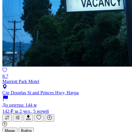
8.7
Marriott Park Motel
Cnr Douglas St and Princes Hwy, Наура
До центра: 144 м
142 ₽
за 2 чел., 5 ночей
Меню
Войти