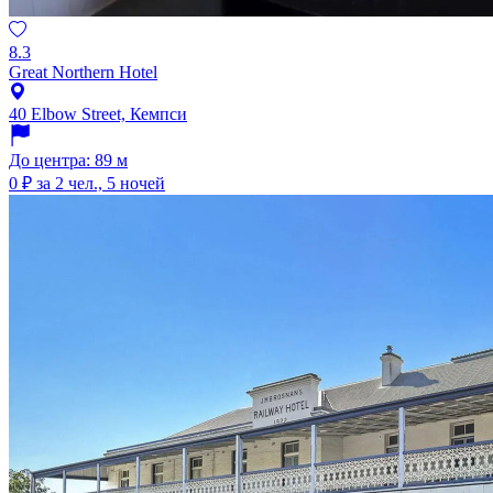
8.3
Great Northern Hotel
40 Elbow Street, Кемпси
До центра: 89 м
0 ₽
за 2 чел., 5 ночей