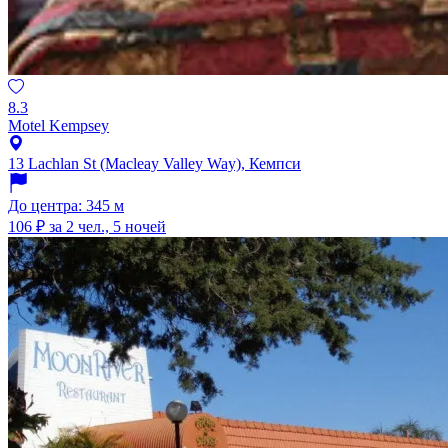
8.3
Motel Kempsey
13 Lachlan St (Macleay Valley Way), Кемпси
До центра: 345 м
106 ₽
за 2 чел., 5 ночей