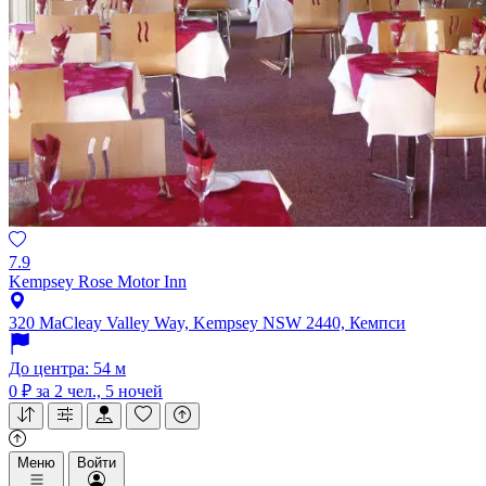
7.9
Kempsey Rose Motor Inn
320 MaCleay Valley Way, Kempsey NSW 2440, Кемпси
До центра: 54 м
0 ₽
за 2 чел., 5 ночей
Меню
Войти