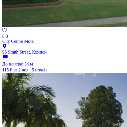
8.3
City Centre Motel
95 Smith Street, Кемпси
До центра: 34 м
115 ₽
за 2 чел., 5 ночей