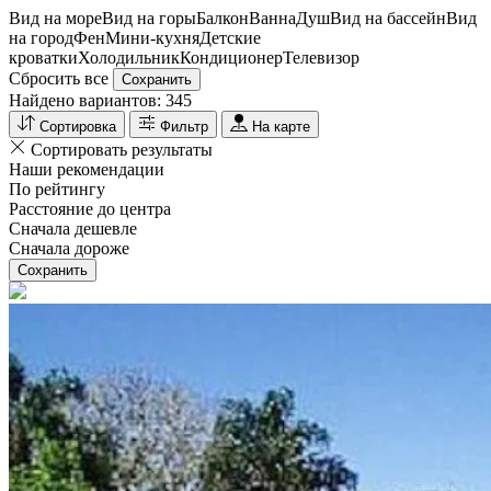
Вид на море
Вид на горы
Балкон
Ванна
Душ
Вид на бассейн
Вид
на город
Фен
Мини-кухня
Детские
кроватки
Холодильник
Кондиционер
Телевизор
Сбросить все
Сохранить
Найдено вариантов:
345
Сортировка
Фильтр
На карте
Сортировать результаты
Наши рекомендации
По рейтингу
Расстояние до центра
Сначала дешевле
Сначала дороже
Сохранить