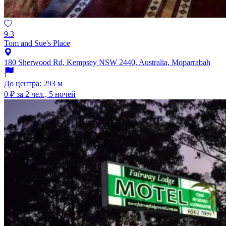
9.3
Tom and Sue's Place
180 Sherwood Rd, Kempsey NSW 2440, Australia, Moparrabah
До центра: 293 м
0 ₽
за 2 чел., 5 ночей