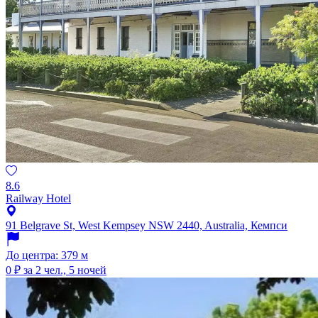
8.6
Railway Hotel
91 Belgrave St, West Kempsey NSW 2440, Australia, Кемпси
До центра: 379 м
0 ₽
за 2 чел., 5 ночей