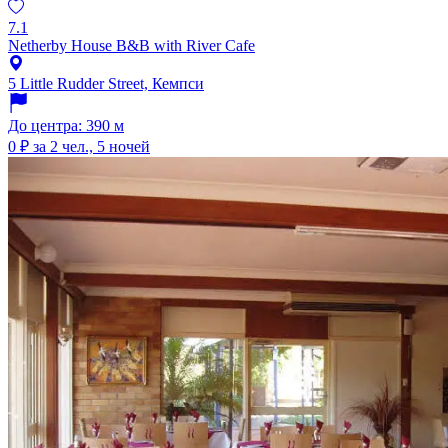
7.1
Netherby House B&B with River Cafe
5 Little Rudder Street, Кемпси
До центра: 390 м
0 ₽
за 2 чел., 5 ночей