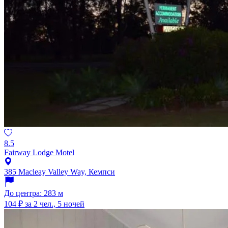
8.5
Fairway Lodge Motel
385 Macleay Valley Way, Кемпси
До центра: 283 м
104 ₽
за 2 чел., 5 ночей