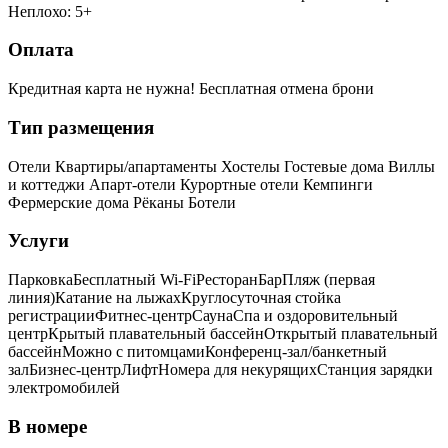
Неплохо: 5+
Оплата
Кредитная карта не нужна!
Бесплатная отмена брони
Тип размещения
Отели
Квартиры/апартаменты
Хостелы
Гостевые дома
Виллы
и коттеджи
Апарт-отели
Курортные отели
Кемпинги
Фермерские дома
Рёканы
Ботели
Услуги
Парковка
Бесплатный Wi-Fi
Ресторан
Бар
Пляж (первая
линия)
Катание на лыжах
Круглосуточная стойка
регистрации
Фитнес-центр
Сауна
Спа и оздоровительный
центр
Крытый плавательный бассейн
Открытый плавательный
бассейн
Можно с питомцами
Конференц-зал/банкетный
зал
Бизнес-центр
Лифт
Номера для некурящих
Cтанция зарядки
электромобилей
В номере