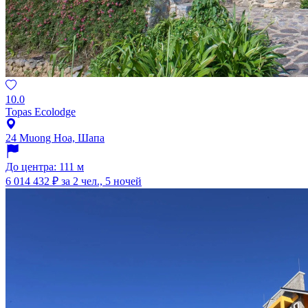
10.0
Topas Ecolodge
24 Muong Hoa, Шапа
До центра: 111 м
6 014 432 ₽
за 2 чел., 5 ночей