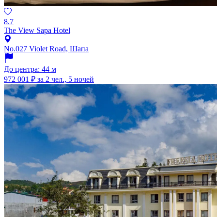
8.7
The View Sapa Hotel
No.027 Violet Road, Шапа
До центра: 44 м
972 001 ₽
за 2 чел., 5 ночей