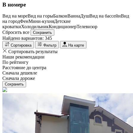
В номере
Вид на море
Вид на горы
Балкон
Ванна
Душ
Вид на бассейн
Вид
на город
Фен
Мини-кухня
Детские
кроватки
Холодильник
Кондиционер
Телевизор
Сбросить все
Сохранить
Найдено вариантов:
345
Сортировка
Фильтр
На карте
Сортировать результаты
Наши рекомендации
По рейтингу
Расстояние до центра
Сначала дешевле
Сначала дороже
Сохранить