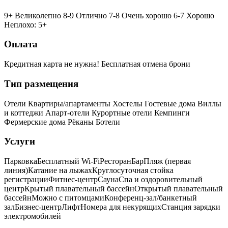
9+ Великолепно
8-9 Отлично
7-8 Очень хорошо
6-7 Хорошо
Неплохо: 5+
Оплата
Кредитная карта не нужна!
Бесплатная отмена брони
Тип размещения
Отели
Квартиры/апартаменты
Хостелы
Гостевые дома
Виллы
и коттеджи
Апарт-отели
Курортные отели
Кемпинги
Фермерские дома
Рёканы
Ботели
Услуги
Парковка
Бесплатный Wi-Fi
Ресторан
Бар
Пляж (первая
линия)
Катание на лыжах
Круглосуточная стойка
регистрации
Фитнес-центр
Сауна
Спа и оздоровительный
центр
Крытый плавательный бассейн
Открытый плавательный
бассейн
Можно с питомцами
Конференц-зал/банкетный
зал
Бизнес-центр
Лифт
Номера для некурящих
Cтанция зарядки
электромобилей