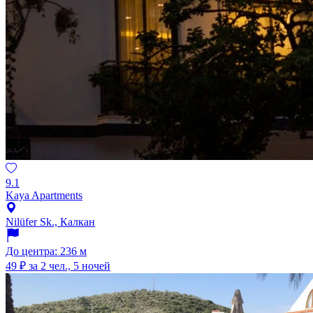
9.1
Kaya Apartments
Nilüfer Sk., Калкан
До центра: 236 м
49 ₽
за 2 чел., 5 ночей