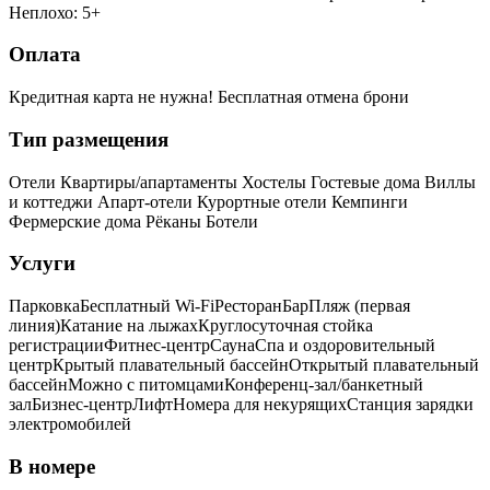
Неплохо: 5+
Оплата
Кредитная карта не нужна!
Бесплатная отмена брони
Тип размещения
Отели
Квартиры/апартаменты
Хостелы
Гостевые дома
Виллы
и коттеджи
Апарт-отели
Курортные отели
Кемпинги
Фермерские дома
Рёканы
Ботели
Услуги
Парковка
Бесплатный Wi-Fi
Ресторан
Бар
Пляж (первая
линия)
Катание на лыжах
Круглосуточная стойка
регистрации
Фитнес-центр
Сауна
Спа и оздоровительный
центр
Крытый плавательный бассейн
Открытый плавательный
бассейн
Можно с питомцами
Конференц-зал/банкетный
зал
Бизнес-центр
Лифт
Номера для некурящих
Cтанция зарядки
электромобилей
В номере