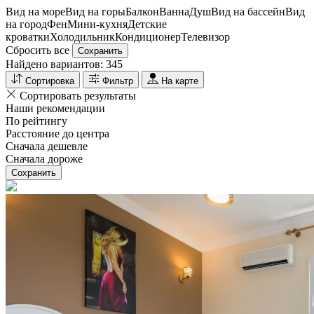
Вид на море
Вид на горы
Балкон
Ванна
Душ
Вид на бассейн
Вид
на город
Фен
Мини-кухня
Детские
кроватки
Холодильник
Кондиционер
Телевизор
Сбросить все
Сохранить
Найдено вариантов:
345
Сортировка
Фильтр
На карте
Сортировать результаты
Наши рекомендации
По рейтингу
Расстояние до центра
Сначала дешевле
Сначала дороже
Сохранить