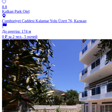
8.8
Kalkan Park Otel
Cumhuriyet Caddesi Kalamar Yolu Üzeri 76, Калкан
До центра: 174 м
0 ₽
за 2 чел., 5 ночей