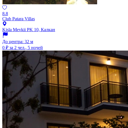
8.8
Club Patara Villas
Kisla Mevkii PK 10, Калкан
До центра: 32 м
0 ₽
за 2 чел., 5 ночей