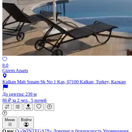
8.0
Gizem Aparts
Kalkan Mah Susam Sk No 1 Kas, 07100 Kalkan, Turkey, Калкан
До центра: 239 м
86 ₽
за 2 чел., 5 ночей
Меню
Войти
О нас
О «WINTEGA™»
Доверие и безопасность
Упоминания