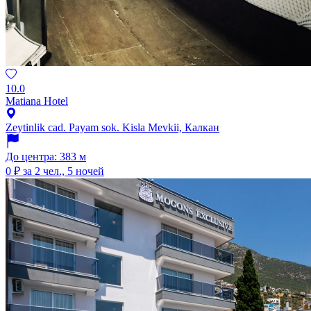
10.0
Matiana Hotel
Zeytinlik cad. Payam sok. Kisla Mevkii, Калкан
До центра: 383 м
0 ₽
за 2 чел., 5 ночей