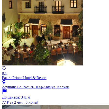
8.1
Patara Prince Hotel & Resort
Zeytinlik Cd. No: 26, Kaş/Antalya, Калкан
До центра: 341 м
77 ₽
за 2 чел., 5 ночей