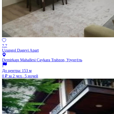
7.7
Uzungol Dagevi Apart
Demirkapı Mahallesi Çaykara Trabzon, Узунгёль
До центра: 153 м
0 ₽
за 2 чел., 5 ночей