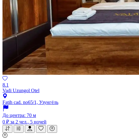
8.1
Vadi Uzungol Otel
Fatih cad. no65/1, Узунгёль
До центра: 70 м
0 ₽
за 2 чел., 5 ночей