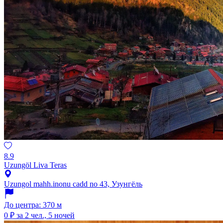
8.9
Uzungöl Liva Teras
Uzungol mahh.inonu cadd no 43, Узунгёль
До центра: 370 м
0 ₽
за 2 чел., 5 ночей