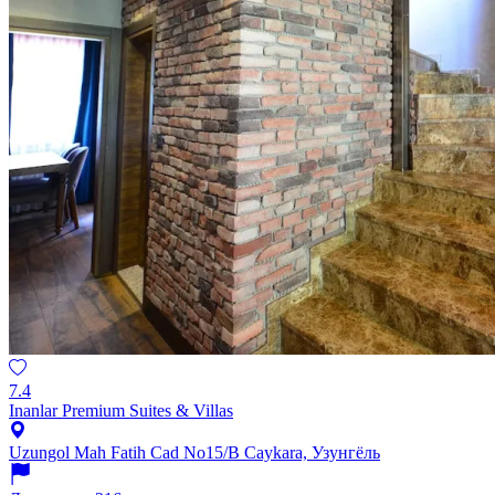
7.4
Inanlar Premium Suites & Villas
Uzungol Mah Fatih Cad No15/B Caykara, Узунгёль