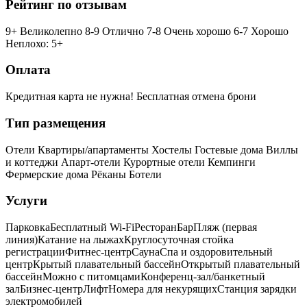
Рейтинг по отзывам
9+ Великолепно
8-9 Отлично
7-8 Очень хорошо
6-7 Хорошо
Неплохо: 5+
Оплата
Кредитная карта не нужна!
Бесплатная отмена брони
Тип размещения
Отели
Квартиры/апартаменты
Хостелы
Гостевые дома
Виллы
и коттеджи
Апарт-отели
Курортные отели
Кемпинги
Фермерские дома
Рёканы
Ботели
Услуги
Парковка
Бесплатный Wi-Fi
Ресторан
Бар
Пляж (первая
линия)
Катание на лыжах
Круглосуточная стойка
регистрации
Фитнес-центр
Сауна
Спа и оздоровительный
центр
Крытый плавательный бассейн
Открытый плавательный
бассейн
Можно с питомцами
Конференц-зал/банкетный
зал
Бизнес-центр
Лифт
Номера для некурящих
Cтанция зарядки
электромобилей