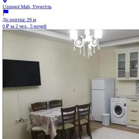
Uzungol Mah, Узунгёль
До центра: 29 м
0 ₽
за 2 чел., 5 ночей