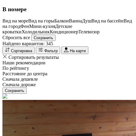
В номере
Вид на море
Вид на горы
Балкон
Ванна
Душ
Вид на бассейн
Вид
на город
Фен
Мини-кухня
Детские
кроватки
Холодильник
Кондиционер
Телевизор
Сбросить все
Сохранить
Найдено вариантов:
345
Сортировка
Фильтр
На карте
Сортировать результаты
Наши рекомендации
По рейтингу
Расстояние до центра
Сначала дешевле
Сначала дороже
Сохранить