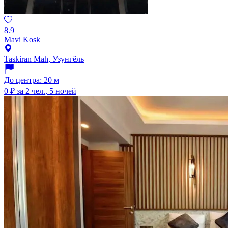
8.9
Mavi Kosk
Taskiran Mah, Узунгёль
До центра: 20 м
0 ₽
за 2 чел., 5 ночей