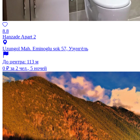
8.8
Hanzade Apart 2
Uzungol Mah. Eminoglu sok 57, Узунгёль
До центра: 113 м
0 ₽
за 2 чел., 5 ночей