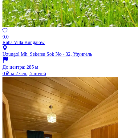
9.0
Raha Villa Bungalow
Uzungol Mh. Sekersu Sok No - 32, Узунгёль
До центра: 285 м
0 ₽
за 2 чел., 5 ночей