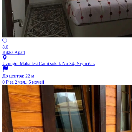
8.0
Bikka Apart
Uzungol Mahallesi Cami sokak No 34, Узунгёль
До центра: 22 м
0 ₽
за 2 чел., 5 ночей