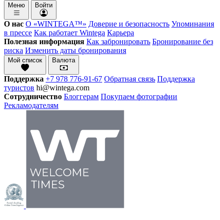
Меню
Войти
О нас
О «WINTEGA™»
Доверие и безопасность
Упоминания
в прессе
Как работает Wintega
Карьера
Полезная информация
Как забронировать
Бронирование без
риска
Изменить даты бронирования
Мой список
Валюта
Поддержка
+7 978 776-91-67
Обратная связь
Поддержка
туристов
hi@wintega.com
Сотрудничество
Блоггерам
Покупаем фотографии
Рекламодателям