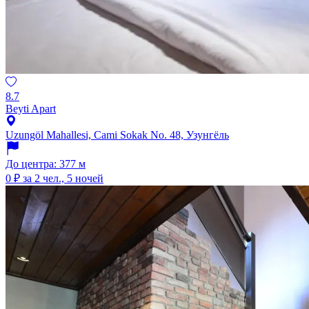
8.7
Beyti Apart
Uzungöl Mahallesi, Cami Sokak No. 48, Узунгёль
До центра: 377 м
0 ₽
за 2 чел., 5 ночей