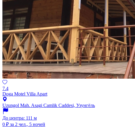
7.4
Doga Motel Villa Apart
Uzungol Mah. Asagi Camlik Caddesi, Узунгёль
До центра: 111 м
0 ₽
за 2 чел., 5 ночей