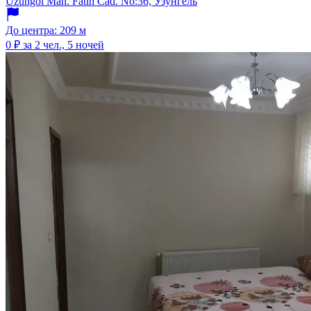
Uzungöl Mah. Fatih Cad. No:36, Узунгёль
До центра: 209 м
0 ₽
за 2 чел., 5 ночей