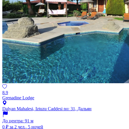
8.9
Grenadine Lodge
Dalyan Mahalesi, Iztuzu Caddesi no: 31, Дальян
До центра: 91 м
0 ₽
за 2 чел., 5 ночей