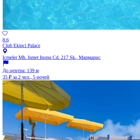
8.6
Club Ekinci Palace
Icmeler Mh. Ismet Inonu Cd. 217 Sk., Мармарис
До центра: 139 м
35 ₽
за 2 чел., 5 ночей