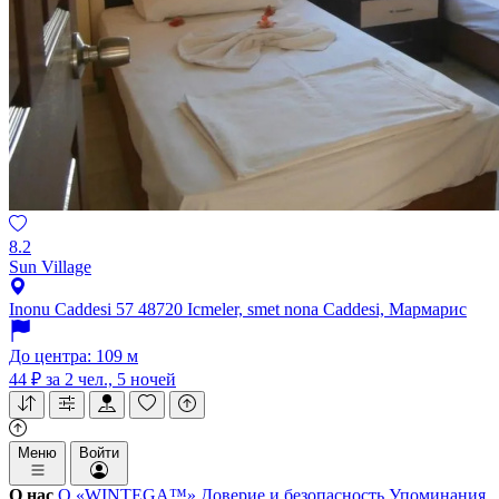
8.2
Sun Village
Inonu Caddesi 57 48720 Icmeler, smet nona Caddesi, Мармарис
До центра: 109 м
44 ₽
за 2 чел., 5 ночей
Меню
Войти
О нас
О «WINTEGA™»
Доверие и безопасность
Упоминания