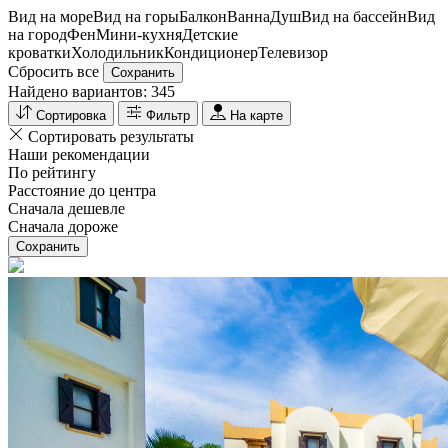
Вид на море
Вид на горы
Балкон
Ванна
Душ
Вид на бассейн
Вид
на город
Фен
Мини-кухня
Детские
кроватки
Холодильник
Кондиционер
Телевизор
Сбросить все
Сохранить
Найдено вариантов:
345
Сортировка
Фильтр
На карте
Сортировать результаты
Наши рекомендации
По рейтингу
Расстояние до центра
Сначала дешевле
Сначала дороже
Сохранить