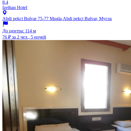
8.4
Izethan Hotel
Abdi pekçi Bulvar 75-77 Mugla,Abdi pekçi Bulvar, Мугла
До центра: 114 м
76 ₽
за 2 чел., 5 ночей