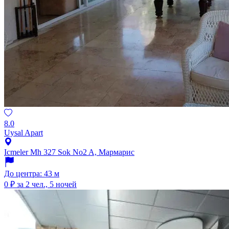
8.0
Uysal Apart
Icmeler Mh 327 Sok No2 A, Мармарис
До центра: 43 м
0 ₽
за 2 чел., 5 ночей