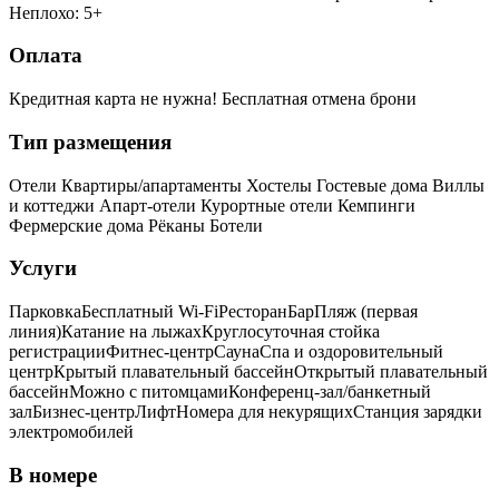
Неплохо: 5+
Оплата
Кредитная карта не нужна!
Бесплатная отмена брони
Тип размещения
Отели
Квартиры/апартаменты
Хостелы
Гостевые дома
Виллы
и коттеджи
Апарт-отели
Курортные отели
Кемпинги
Фермерские дома
Рёканы
Ботели
Услуги
Парковка
Бесплатный Wi-Fi
Ресторан
Бар
Пляж (первая
линия)
Катание на лыжах
Круглосуточная стойка
регистрации
Фитнес-центр
Сауна
Спа и оздоровительный
центр
Крытый плавательный бассейн
Открытый плавательный
бассейн
Можно с питомцами
Конференц-зал/банкетный
зал
Бизнес-центр
Лифт
Номера для некурящих
Cтанция зарядки
электромобилей
В номере