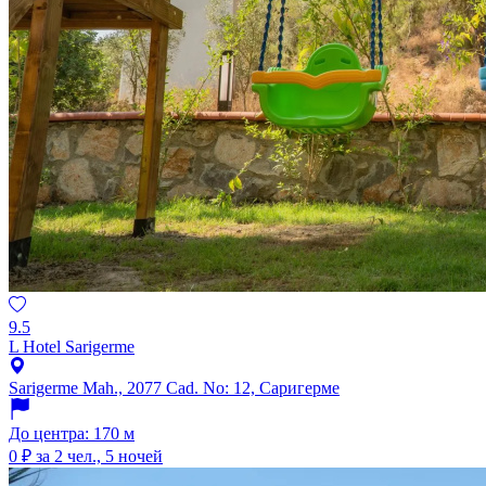
9.5
L Hotel Sarigerme
Sarigerme Mah., 2077 Cad. No: 12, Саригерме
До центра: 170 м
0 ₽
за 2 чел., 5 ночей