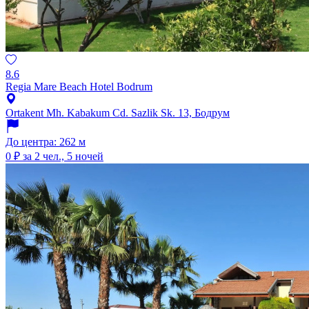
8.6
Regia Mare Beach Hotel Bodrum
Ortakent Mh. Kabakum Cd. Sazlik Sk. 13, Бодрум
До центра: 262 м
0 ₽
за 2 чел., 5 ночей