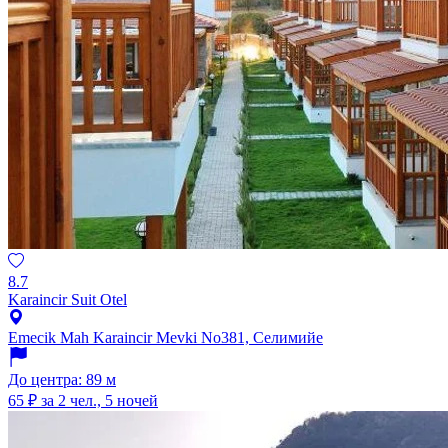
8.7
Karaincir Suit Otel
Emecik Mah Karaincir Mevki No381, Селимийе
До центра: 89 м
65 ₽
за 2 чел., 5 ночей