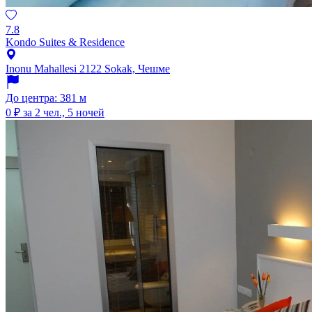
7.8
Kondo Suites & Residence
Inonu Mahallesi 2122 Sokak, Чешме
До центра: 381 м
0 ₽
за 2 чел., 5 ночей