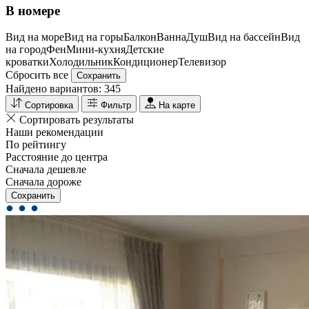
В номере
Вид на море
Вид на горы
Балкон
Ванна
Душ
Вид на бассейн
Вид
на город
Фен
Мини-кухня
Детские
кроватки
Холодильник
Кондиционер
Телевизор
Сбросить все
Сохранить
Найдено вариантов:
345
Сортировка
Фильтр
На карте
Сортировать результаты
Наши рекомендации
По рейтингу
Расстояние до центра
Сначала дешевле
Сначала дороже
Сохранить