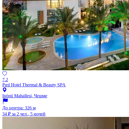
7.2
Pırıl Hotel Thermal & Beauty SPA
Inönü Mahallesi, Чешме
До центра: 326 м
34 ₽
за 2 чел., 5 ночей