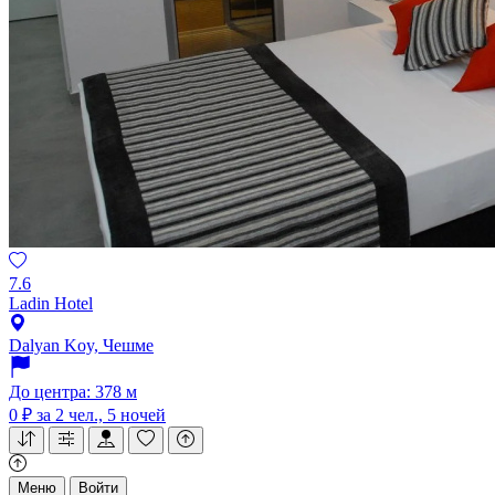
7.6
Ladin Hotel
Dalyan Koy, Чешме
До центра: 378 м
0 ₽
за 2 чел., 5 ночей
Меню
Войти