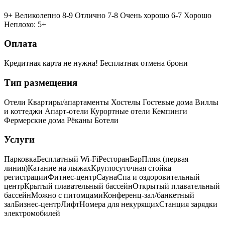
9+ Великолепно
8-9 Отлично
7-8 Очень хорошо
6-7 Хорошо
Неплохо: 5+
Оплата
Кредитная карта не нужна!
Бесплатная отмена брони
Тип размещения
Отели
Квартиры/апартаменты
Хостелы
Гостевые дома
Виллы
и коттеджи
Апарт-отели
Курортные отели
Кемпинги
Фермерские дома
Рёканы
Ботели
Услуги
Парковка
Бесплатный Wi-Fi
Ресторан
Бар
Пляж (первая
линия)
Катание на лыжах
Круглосуточная стойка
регистрации
Фитнес-центр
Сауна
Спа и оздоровительный
центр
Крытый плавательный бассейн
Открытый плавательный
бассейн
Можно с питомцами
Конференц-зал/банкетный
зал
Бизнес-центр
Лифт
Номера для некурящих
Cтанция зарядки
электромобилей