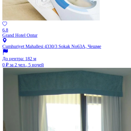
6.8
Grand Hotel Ontur
Cumhuriyet Mahallesi 4330/3 Sokak No63A, Чешме
До центра: 182 м
0 ₽
за 2 чел., 5 ночей