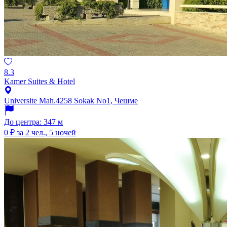
8.3
Kamer Suites & Hotel
Universite Mah.4258 Sokak No1, Чешме
До центра: 347 м
0 ₽
за 2 чел., 5 ночей