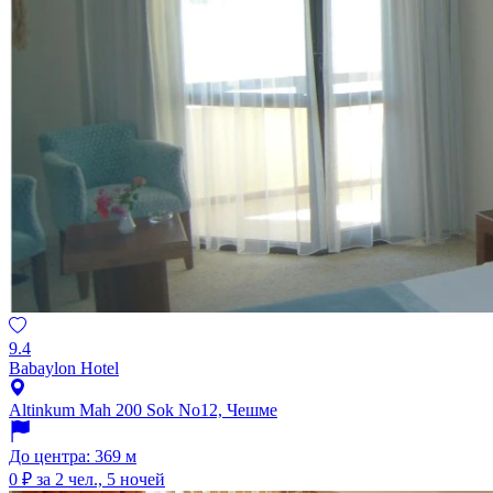
9.4
Babaylon Hotel
Altinkum Mah 200 Sok No12, Чешме
До центра: 369 м
0 ₽
за 2 чел., 5 ночей