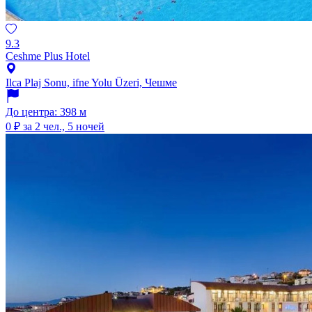
9.3
Ceshme Plus Hotel
Ilca Plaj Sonu, ifne Yolu Üzeri, Чешме
До центра: 398 м
0 ₽
за 2 чел., 5 ночей