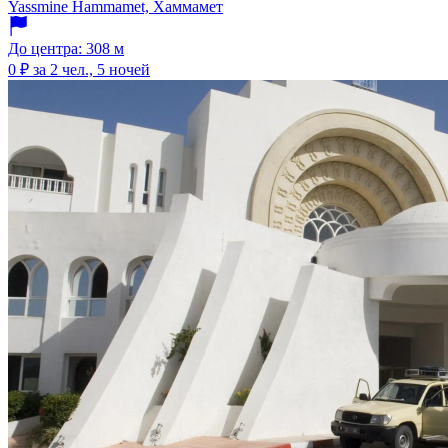
Yassmine Hammamet, Хаммамет
До центра: 308 м
0 ₽
за 2 чел., 5 ночей