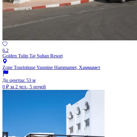
6.2
Golden Tulip Taj Sultan Resort
Zone Touristique Yasmine Hammamet, Хаммамет
До центра: 53 м
0 ₽
за 2 чел., 5 ночей