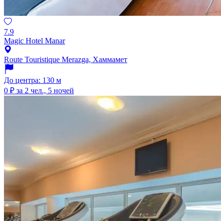
7.9
Magic Hotel Manar
Route Touristique Merazga, Хаммамет
До центра: 130 м
0 ₽
за 2 чел., 5 ночей