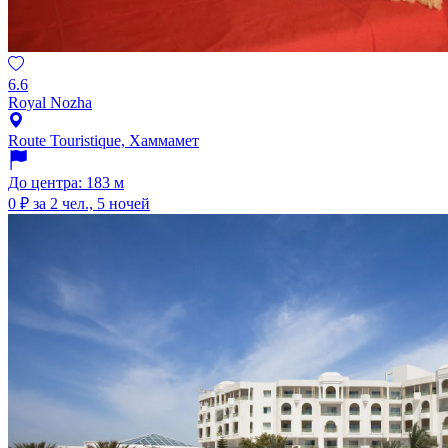
6.6
Royal Nozha
Route Touristique, Хаммамет
До центра: 183 м
0 ₽
за 2 чел., 5 ночей