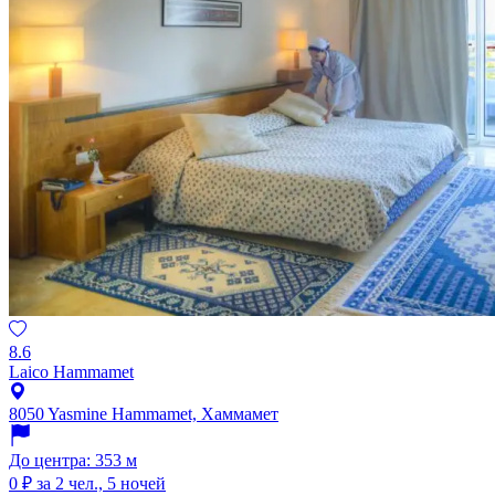
8.6
Laico Hammamet
8050 Yasmine Hammamet, Хаммамет
До центра: 353 м
0 ₽
за 2 чел., 5 ночей