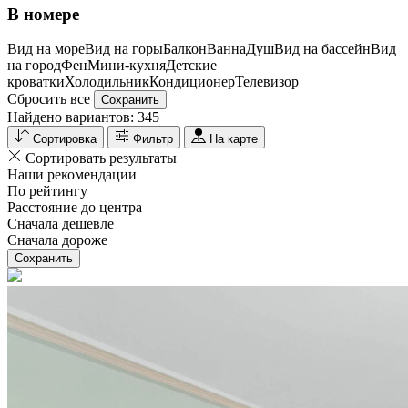
В номере
Вид на море
Вид на горы
Балкон
Ванна
Душ
Вид на бассейн
Вид
на город
Фен
Мини-кухня
Детские
кроватки
Холодильник
Кондиционер
Телевизор
Сбросить все
Сохранить
Найдено вариантов:
345
Сортировка
Фильтр
На карте
Сортировать результаты
Наши рекомендации
По рейтингу
Расстояние до центра
Сначала дешевле
Сначала дороже
Сохранить