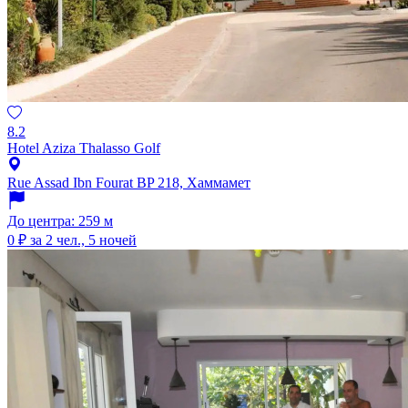
8.2
Hotel Aziza Thalasso Golf
Rue Assad Ibn Fourat BP 218, Хаммамет
До центра: 259 м
0 ₽
за 2 чел., 5 ночей