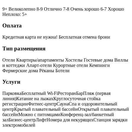
9+ Великолепно
8-9 Отлично
7-8 Очень хорошо
6-7 Хорошо
Неплохо: 5+
Оплата
Кредитная карта не нужна!
Бесплатная отмена брони
Тип размещения
Отели
Квартиры/апартаменты
Хостелы
Гостевые дома
Виллы
и коттеджи
Апарт-отели
Курортные отели
Кемпинги
Фермерские дома
Рёканы
Ботели
Услуги
Парковка
Бесплатный Wi-Fi
Ресторан
Бар
Пляж (первая
линия)
Катание на лыжах
Круглосуточная стойка
регистрации
Фитнес-центр
Сауна
Спа и оздоровительный
центр
Крытый плавательный бассейн
Открытый плавательный
бассейн
Можно с питомцами
Конференц-зал/банкетный
зал
Бизнес-центр
Лифт
Номера для некурящих
Cтанция зарядки
электромобилей