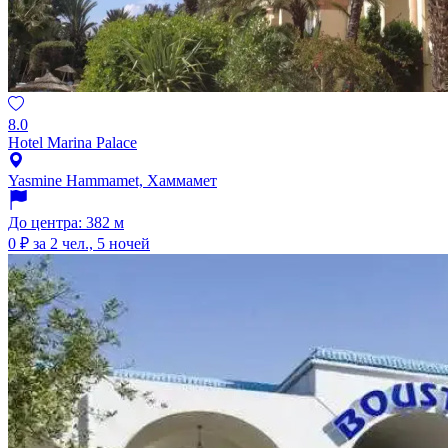
8.0
Hotel Marina Palace
Yasmine Hammamet, Хаммамет
До центра: 382 м
0 ₽
за 2 чел., 5 ночей