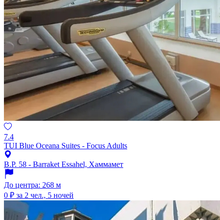
7.4
TUI Blue Oceana Suites - Focus Adults
B.P. 58 - Barraket Essahel, Хаммамет
До центра: 268 м
0 ₽
за 2 чел., 5 ночей