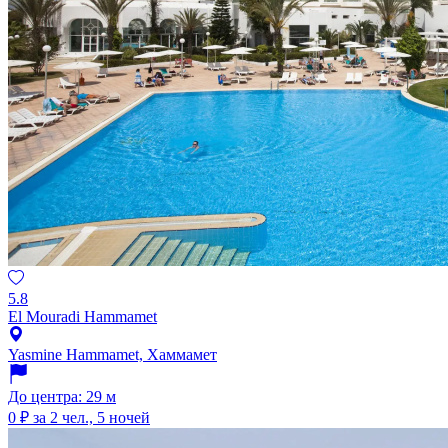
5.8
El Mouradi Hammamet
Yasmine Hammamet, Хаммамет
До центра: 29 м
0 ₽
за 2 чел., 5 ночей