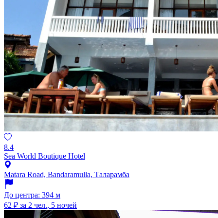
8.4
Sea World Boutique Hotel
Matara Road, Bandaramulla, Таларамба
До центра: 394 м
62 ₽
за 2 чел., 5 ночей