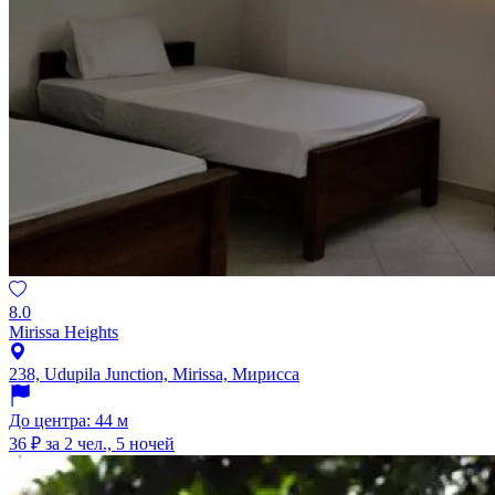
8.0
Mirissa Heights
238, Udupila Junction, Mirissa, Мирисса
До центра: 44 м
36 ₽
за 2 чел., 5 ночей