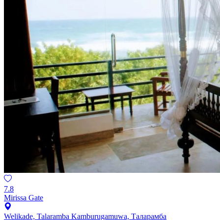
7.8
Mirissa Gate
Welikade, Talaramba Kamburugamuwa, Таларамба