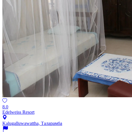
8.0
Edelweiss Resort
Kalugalluwawattha, Таларамба