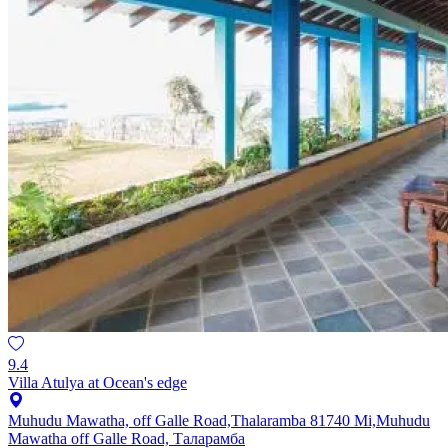
9.4
Villa Atulya at Ocean's edge
Muhudu Mawatha, off Galle Road,Thalaramba 81740 Mi,Muhudu
Mawatha off Galle Road, Таларамба