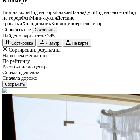
В номере
Вид на море
Вид на горы
Балкон
Ванна
Душ
Вид на бассейн
Вид
на город
Фен
Мини-кухня
Детские
кроватки
Холодильник
Кондиционер
Телевизор
Сбросить все
Сохранить
Найдено вариантов:
345
Сортировка
Фильтр
На карте
Сортировать результаты
Наши рекомендации
По рейтингу
Расстояние до центра
Сначала дешевле
Сначала дороже
Сохранить