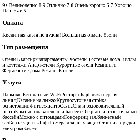
9+ Великолепно
8-9 Отлично
7-8 Очень хорошо
6-7 Хорошо
Неплохо: 5+
Оплата
Кредитная карта не нужна!
Бесплатная отмена брони
Тип размещения
Отели
Квартиры/апартаменты
Хостелы
Гостевые дома
Виллы
и коттеджи
Апарт-отели
Курортные отели
Кемпинги
Фермерские дома
Рёканы
Ботели
Услуги
Парковка
Бесплатный Wi-Fi
Ресторан
Бар
Пляж (первая
линия)
Катание на лыжах
Круглосуточная стойка
регистрации
Фитнес-центр
Сауна
Спа и оздоровительный
центр
Крытый плавательный бассейн
Открытый плавательный
бассейн
Можно с питомцами
Конференц-зал/банкетный
зал
Бизнес-центр
Лифт
Номера для некурящих
Cтанция зарядки
электромобилей