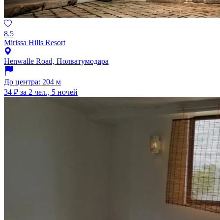
8.5
Mirissa Hills Resort
Henwalle Road, Полватумодара
До центра: 204 м
34 ₽
за 2 чел., 5 ночей