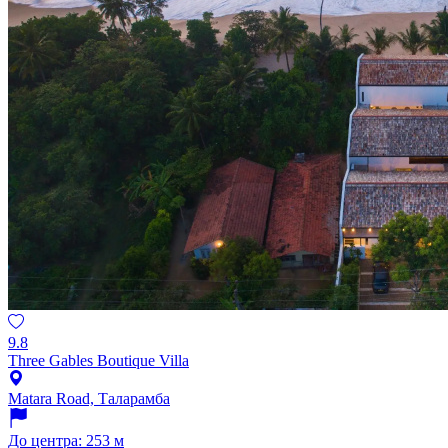
9.8
Three Gables Boutique Villa
Matara Road, Таларамба
До центра: 253 м