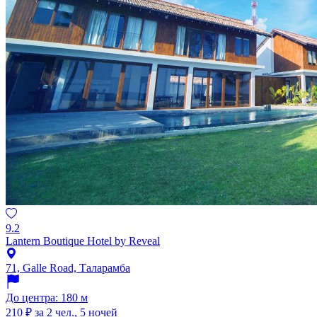
9.2
Lantern Boutique Hotel by Reveal
71, Galle Road, Таларамба
До центра: 180 м
210 ₽
за 2 чел., 5 ночей