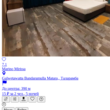
7.1
Marino Mirissa
Galwetawatta Bandaramulla Matara,, Таларамба
До центра: 390 м
15 ₽
за 2 чел., 5 ночей
Меню
Войти