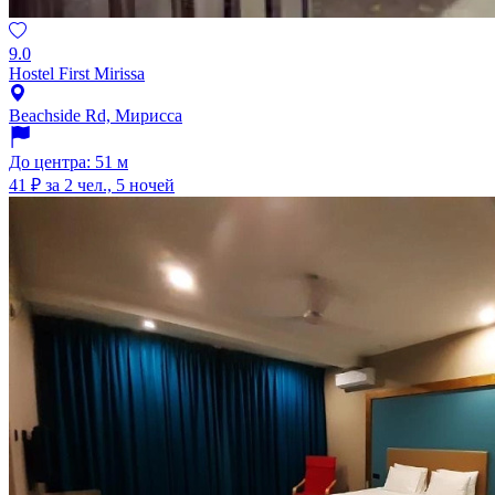
9.0
Hostel First Mirissa
Beachside Rd, Мирисса
До центра: 51 м
41 ₽
за 2 чел., 5 ночей