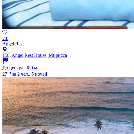
7.0
Angel Rest
158, Angel Rest House, Мирисса
До центра: 389 м
27 ₽
за 2 чел., 5 ночей