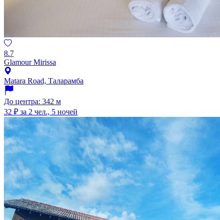
8.7
Glamour Mirissa
Matara Road, Таларамба
До центра: 342 м
32 ₽
за 2 чел., 5 ночей