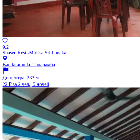
9.2
Shasee Rest -Mirissa Sri Lanaka
Bandaramulla, Таларамба
До центра: 233 м
22 ₽
за 2 чел., 5 ночей