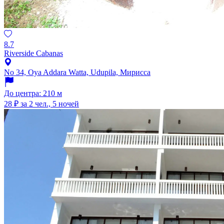
8.7
Riverside Cabanas
No 34, Oya Addara Watta, Udupila, Мирисса
До центра: 210 м
28 ₽
за 2 чел., 5 ночей