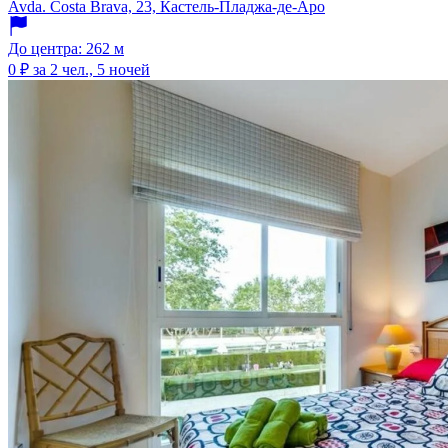
Avda. Costa Brava, 23, Кастель-Пладжа-де-Аро
До центра: 262 м
0 ₽
за 2 чел., 5 ночей