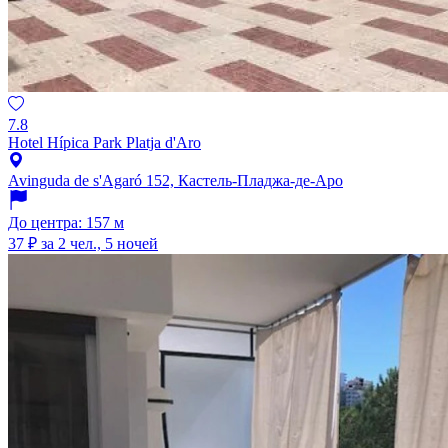
7.8
Hotel Hípica Park Platja d'Aro
Avinguda de s'Agaró 152, Кастель-Пладжа-де-Аро
До центра: 157 м
37 ₽
за 2 чел., 5 ночей