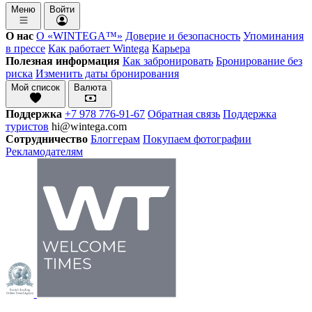
Меню
Войти
О нас
О «WINTEGA™»
Доверие и безопасность
Упоминания
в прессе
Как работает Wintega
Карьера
Полезная информация
Как забронировать
Бронирование без
риска
Изменить даты бронирования
Мой список
Валюта
Поддержка
+7 978 776-91-67
Обратная связь
Поддержка
туристов
hi@wintega.com
Сотрудничество
Блоггерам
Покупаем фотографии
Рекламодателям