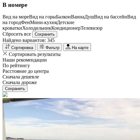
В номере
Вид на море
Вид на горы
Балкон
Ванна
Душ
Вид на бассейн
Вид
на город
Фен
Мини-кухня
Детские
кроватки
Холодильник
Кондиционер
Телевизор
Сбросить все
Сохранить
Найдено вариантов:
345
Сортировка
Фильтр
На карте
Сортировать результаты
Наши рекомендации
По рейтингу
Расстояние до центра
Сначала дешевле
Сначала дороже
Сохранить