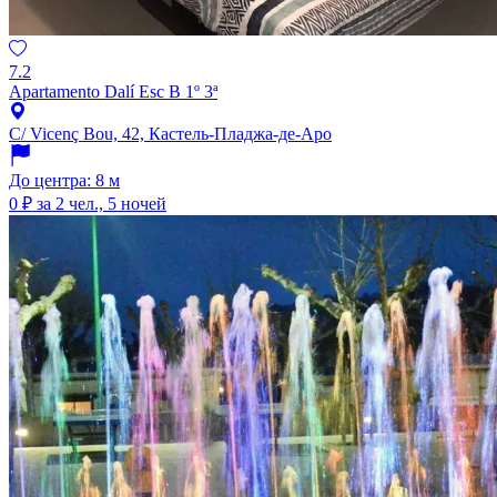
7.2
Apartamento Dalí Esc B 1º 3ª
C/ Vicenç Bou, 42, Кастель-Пладжа-де-Аро
До центра: 8 м
0 ₽
за 2 чел., 5 ночей