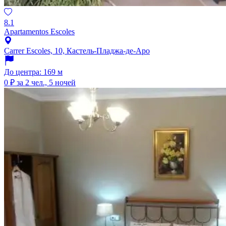
8.1
Apartamentos Escoles
Carrer Escoles, 10, Кастель-Пладжа-де-Аро
До центра: 169 м
0 ₽
за 2 чел., 5 ночей