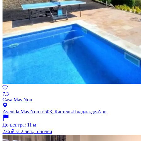
7.3
Casa Mas Nou
Avenida Mas Nou nº503, Кастель-Пладжа-де-Аро
До центра: 11 м
236 ₽
за 2 чел., 5 ночей