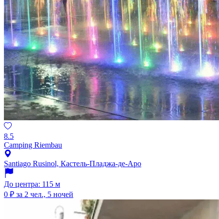
8.5
Camping Riembau
Santiago Rusinol, Кастель-Пладжа-де-Аро
До центра: 115 м
0 ₽
за 2 чел., 5 ночей