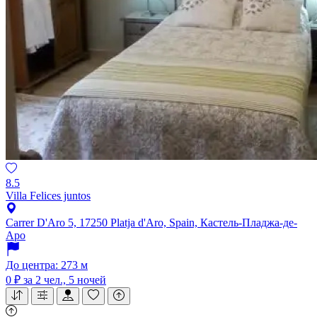
8.5
Villa Felices juntos
Carrer D'Aro 5, 17250 Platja d'Aro, Spain, Кастель-Пладжа-де-
Аро
До центра: 273 м
0 ₽
за 2 чел., 5 ночей