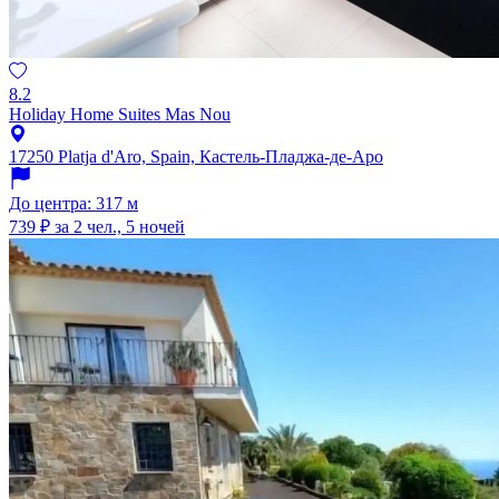
8.2
Holiday Home Suites Mas Nou
17250 Platja d'Aro, Spain, Кастель-Пладжа-де-Аро
До центра: 317 м
739 ₽
за 2 чел., 5 ночей