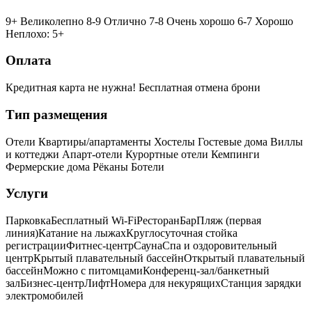
9+ Великолепно
8-9 Отлично
7-8 Очень хорошо
6-7 Хорошо
Неплохо: 5+
Оплата
Кредитная карта не нужна!
Бесплатная отмена брони
Тип размещения
Отели
Квартиры/апартаменты
Хостелы
Гостевые дома
Виллы
и коттеджи
Апарт-отели
Курортные отели
Кемпинги
Фермерские дома
Рёканы
Ботели
Услуги
Парковка
Бесплатный Wi-Fi
Ресторан
Бар
Пляж (первая
линия)
Катание на лыжах
Круглосуточная стойка
регистрации
Фитнес-центр
Сауна
Спа и оздоровительный
центр
Крытый плавательный бассейн
Открытый плавательный
бассейн
Можно с питомцами
Конференц-зал/банкетный
зал
Бизнес-центр
Лифт
Номера для некурящих
Cтанция зарядки
электромобилей