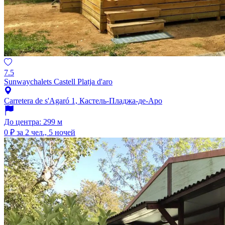
7.5
Sunwaychalets Castell Platja d'aro
Carretera de s'Agaró 1, Кастель-Пладжа-де-Аро
До центра: 299 м
0 ₽
за 2 чел., 5 ночей