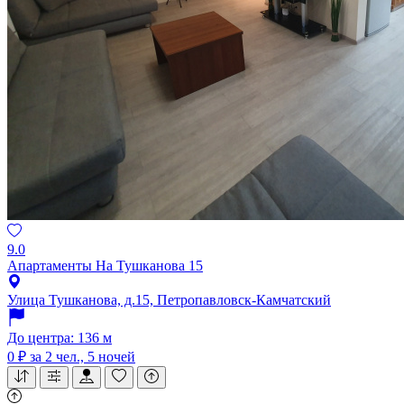
9.0
Апартаменты На Тушканова 15
Улица Тушканова, д.15, Петропавловск-Камчатский
До центра: 136 м
0 ₽
за 2 чел., 5 ночей