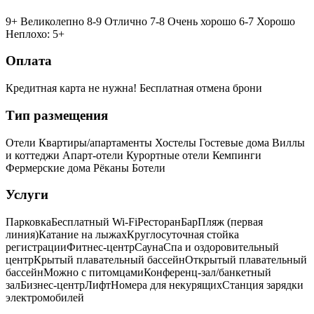
9+ Великолепно
8-9 Отлично
7-8 Очень хорошо
6-7 Хорошо
Неплохо: 5+
Оплата
Кредитная карта не нужна!
Бесплатная отмена брони
Тип размещения
Отели
Квартиры/апартаменты
Хостелы
Гостевые дома
Виллы
и коттеджи
Апарт-отели
Курортные отели
Кемпинги
Фермерские дома
Рёканы
Ботели
Услуги
Парковка
Бесплатный Wi-Fi
Ресторан
Бар
Пляж (первая
линия)
Катание на лыжах
Круглосуточная стойка
регистрации
Фитнес-центр
Сауна
Спа и оздоровительный
центр
Крытый плавательный бассейн
Открытый плавательный
бассейн
Можно с питомцами
Конференц-зал/банкетный
зал
Бизнес-центр
Лифт
Номера для некурящих
Cтанция зарядки
электромобилей