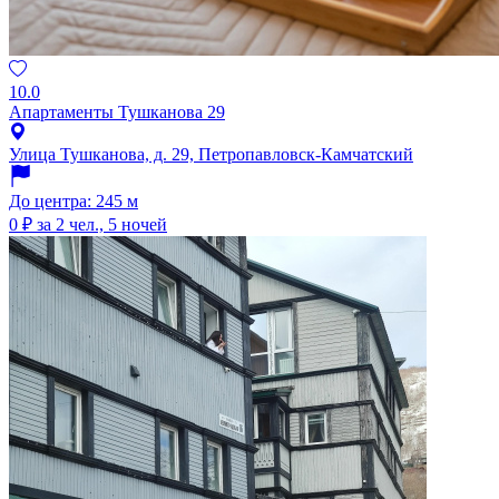
10.0
Апартаменты Тушканова 29
Улица Тушканова, д. 29, Петропавловск-Камчатский
До центра: 245 м
0 ₽
за 2 чел., 5 ночей