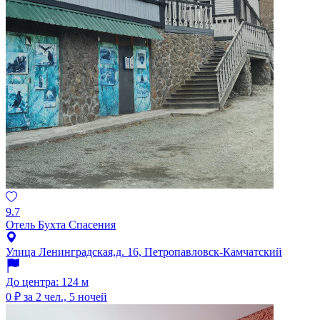
9.7
Отель Бухта Спасения
Улица Ленинградская,д. 16, Петропавловск-Камчатский
До центра: 124 м
0 ₽
за 2 чел., 5 ночей