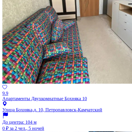
9.9
Апартаменты Двухкомнатные Бохняка 10
Улица Бохняка,д. 10, Петропавловск-Камчатский
До центра: 104 м
0 ₽
за 2 чел., 5 ночей