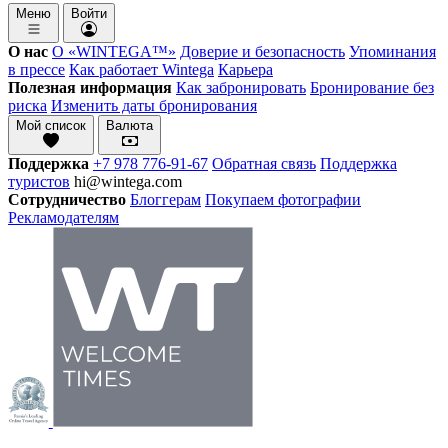
Меню
Войти
О нас
О «WINTEGA™»
Доверие и безопасность
Упоминания
в прессе
Как работает Wintega
Карьера
Полезная информация
Как забронировать
Бронирование без
риска
Изменить даты бронирования
Мой список
Валюта
Поддержка
+7 978 776-91-67
Обратная связь
Поддержка
туристов
hi@wintega.com
Сотрудничество
Блоггерам
Покупаем фотографии
Рекламодателям