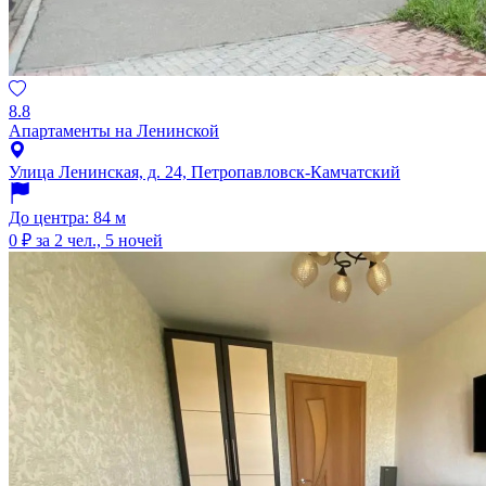
8.8
Апартаменты на Ленинской
Улица Ленинская, д. 24, Петропавловск-Камчатский
До центра: 84 м
0 ₽
за 2 чел., 5 ночей