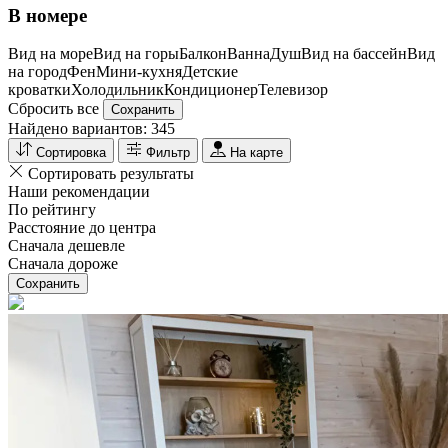
В номере
Вид на море
Вид на горы
Балкон
Ванна
Душ
Вид на бассейн
Вид
на город
Фен
Мини-кухня
Детские
кроватки
Холодильник
Кондиционер
Телевизор
Сбросить все
Сохранить
Найдено вариантов:
345
Сортировка
Фильтр
На карте
Сортировать результаты
Наши рекомендации
По рейтингу
Расстояние до центра
Сначала дешевле
Сначала дороже
Сохранить