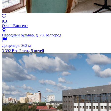
9.3
Отель Винсент
Народный бульвар, д. 78, Белгород
До центра: 362 м
3 392 ₽
за 2 чел., 5 ночей