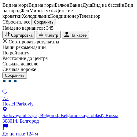
Вид на море
Вид на горы
Балкон
Ванна
Душ
Вид на бассейн
Вид
на город
Фен
Мини-кухня
Детские
кроватки
Холодильник
Кондиционер
Телевизор
Сбросить все
Сохранить
Найдено вариантов:
345
Сортировка
Фильтр
На карте
Сортировать результаты
Наши рекомендации
По рейтингу
Расстояние до центра
Сначала дешевле
Сначала дороже
Сохранить
7.3
Hostel Parkoviy
Sadovaya ulitsa, 2, Belgorod, Belgorodskaya oblast', Russia,
308014, Белгород
До центра: 124 м