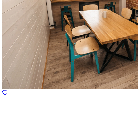
9.0
Хостел LOFT
Гражданский проспект, д.18, Белгород
До центра: 219 м
594 ₽
за 2 чел., 5 ночей