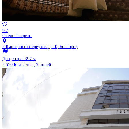
9.7
Отель Патриот
2 Карьерный переулок, д.10, Белгород
До центра: 397 м
2 520 ₽
за 2 чел., 5 ночей