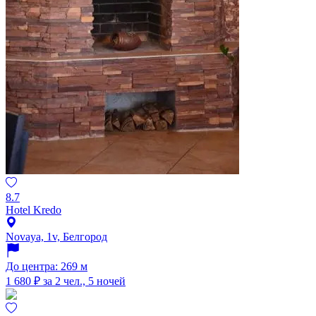
8.7
Hotel Kredo
Novaya, 1v, Белгород
До центра: 269 м
1 680 ₽
за 2 чел., 5 ночей