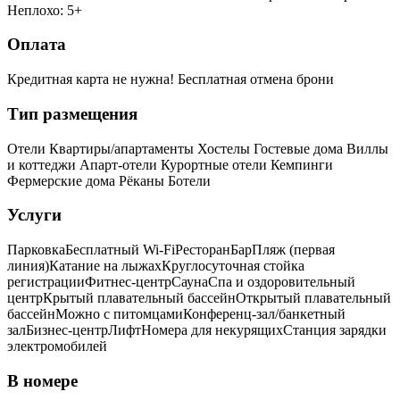
Неплохо: 5+
Оплата
Кредитная карта не нужна!
Бесплатная отмена брони
Тип размещения
Отели
Квартиры/апартаменты
Хостелы
Гостевые дома
Виллы
и коттеджи
Апарт-отели
Курортные отели
Кемпинги
Фермерские дома
Рёканы
Ботели
Услуги
Парковка
Бесплатный Wi-Fi
Ресторан
Бар
Пляж (первая
линия)
Катание на лыжах
Круглосуточная стойка
регистрации
Фитнес-центр
Сауна
Спа и оздоровительный
центр
Крытый плавательный бассейн
Открытый плавательный
бассейн
Можно с питомцами
Конференц-зал/банкетный
зал
Бизнес-центр
Лифт
Номера для некурящих
Cтанция зарядки
электромобилей
В номере