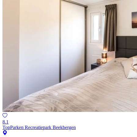
8.1
TopParken Recreatiepark Beekbergen