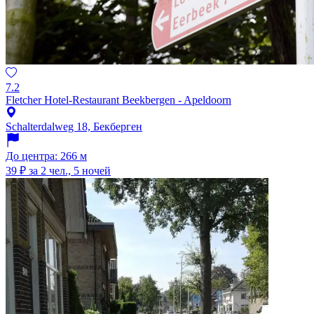
7.2
Fletcher Hotel-Restaurant Beekbergen - Apeldoorn
Schalterdalweg 18, Бекберген
До центра: 266 м
39 ₽
за 2 чел., 5 ночей