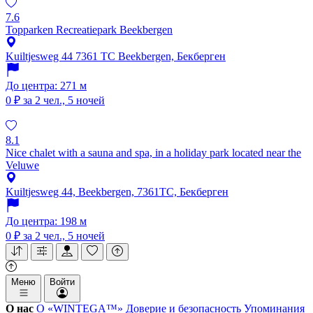
7.6
Topparken Recreatiepark Beekbergen
Kuiltjesweg 44 7361 TC Beekbergen, Бекберген
До центра: 271 м
0 ₽
за 2 чел., 5 ночей
8.1
Nice chalet with a sauna and spa, in a holiday park located near the
Veluwe
Kuiltjesweg 44, Beekbergen, 7361TC, Бекберген
До центра: 198 м
0 ₽
за 2 чел., 5 ночей
Меню
Войти
О нас
О «WINTEGA™»
Доверие и безопасность
Упоминания