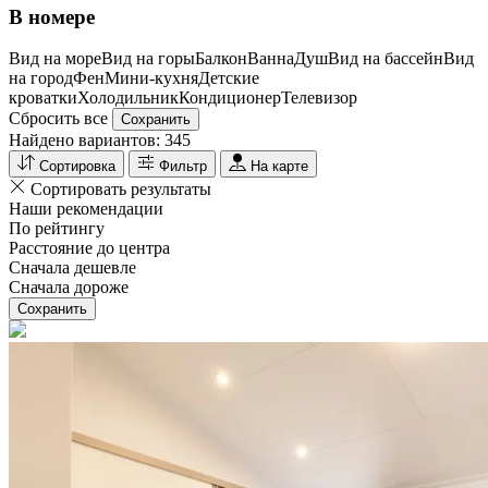
В номере
Вид на море
Вид на горы
Балкон
Ванна
Душ
Вид на бассейн
Вид
на город
Фен
Мини-кухня
Детские
кроватки
Холодильник
Кондиционер
Телевизор
Сбросить все
Сохранить
Найдено вариантов:
345
Сортировка
Фильтр
На карте
Сортировать результаты
Наши рекомендации
По рейтингу
Расстояние до центра
Сначала дешевле
Сначала дороже
Сохранить