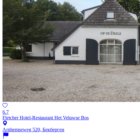
6.7
Fletcher Hotel-Restaurant Het Veluwse Bos
Arnhemseweg 520, Бекберген