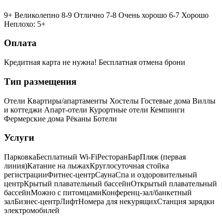
9+ Великолепно
8-9 Отлично
7-8 Очень хорошо
6-7 Хорошо
Неплохо: 5+
Оплата
Кредитная карта не нужна!
Бесплатная отмена брони
Тип размещения
Отели
Квартиры/апартаменты
Хостелы
Гостевые дома
Виллы
и коттеджи
Апарт-отели
Курортные отели
Кемпинги
Фермерские дома
Рёканы
Ботели
Услуги
Парковка
Бесплатный Wi-Fi
Ресторан
Бар
Пляж (первая
линия)
Катание на лыжах
Круглосуточная стойка
регистрации
Фитнес-центр
Сауна
Спа и оздоровительный
центр
Крытый плавательный бассейн
Открытый плавательный
бассейн
Можно с питомцами
Конференц-зал/банкетный
зал
Бизнес-центр
Лифт
Номера для некурящих
Cтанция зарядки
электромобилей