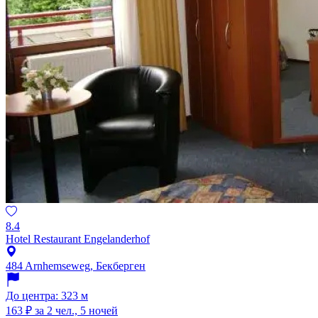
8.4
Hotel Restaurant Engelanderhof
484 Arnhemseweg, Бекберген
До центра: 323 м
163 ₽
за 2 чел., 5 ночей