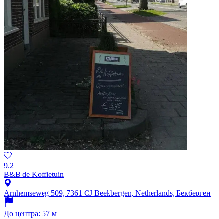
9.2
B&B de Koffietuin
Arnhemseweg 509, 7361 CJ Beekbergen, Netherlands, Бекберген
До центра: 57 м