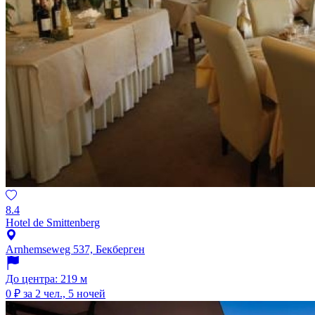
8.4
Hotel de Smittenberg
Arnhemseweg 537, Бекберген
До центра: 219 м
0 ₽
за 2 чел., 5 ночей