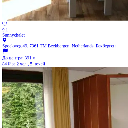
9.1
Sunnychalet
Spoekweg 49, 7361 TM Beekbergen, Netherlands, Бекберген
До центра: 391 м
84 ₽
за 2 чел., 5 ночей