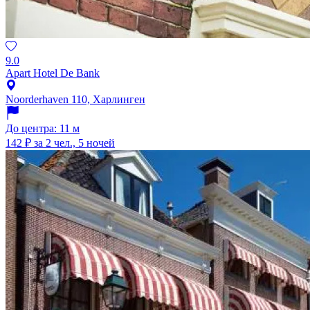
9.0
Apart Hotel De Bank
Noorderhaven 110, Харлинген
До центра: 11 м
142 ₽
за 2 чел., 5 ночей