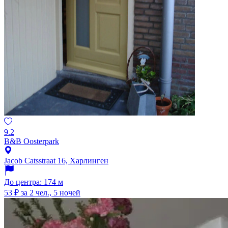
9.2
B&B Oosterpark
Jacob Catsstraat 16, Харлинген
До центра: 174 м
53 ₽
за 2 чел., 5 ночей