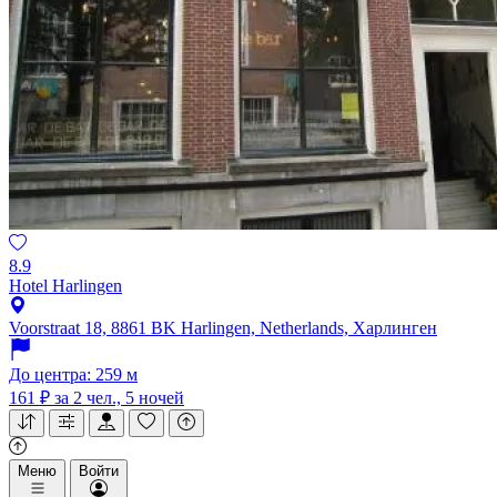
8.9
Hotel Harlingen
Voorstraat 18, 8861 BK Harlingen, Netherlands, Харлинген
До центра: 259 м
161 ₽
за 2 чел., 5 ночей
Меню
Войти