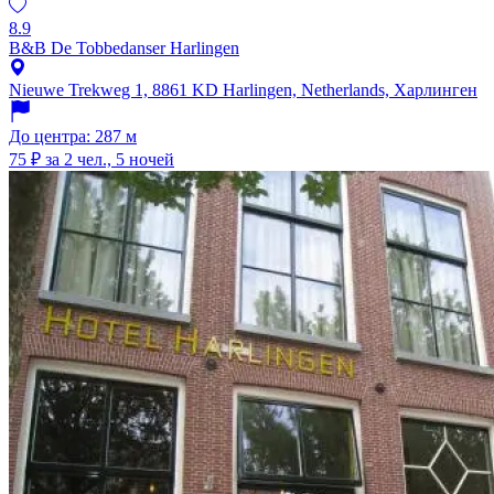
8.9
B&B De Tobbedanser Harlingen
Nieuwe Trekweg 1, 8861 KD Harlingen, Netherlands, Харлинген
До центра: 287 м
75 ₽
за 2 чел., 5 ночей