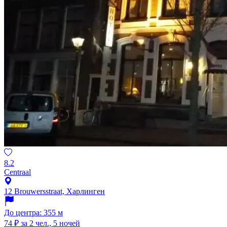
8.2
Centraal
12 Brouwersstraat, Харлинген
До центра: 355 м
74 ₽
за 2 чел., 5 ночей