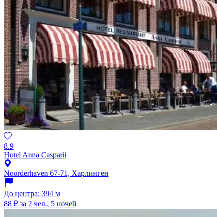
8.9
Hotel Anna Casparii
Noorderhaven 67-71, Харлинген
До центра: 394 м
88 ₽
за 2 чел., 5 ночей