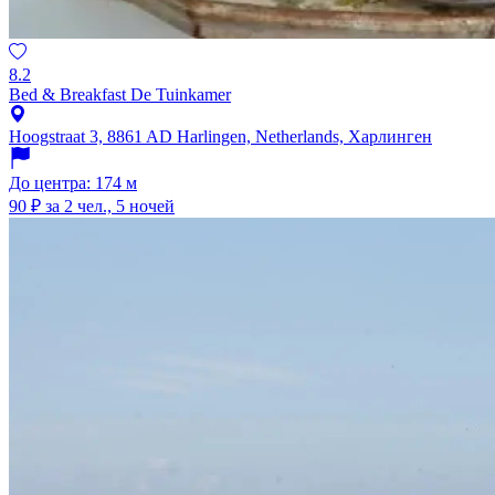
8.2
Bed & Breakfast De Tuinkamer
Hoogstraat 3, 8861 AD Harlingen, Netherlands, Харлинген
До центра: 174 м
90 ₽
за 2 чел., 5 ночей