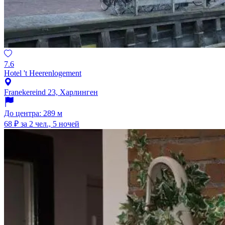
7.6
Hotel 't Heerenlogement
Franekereind 23, Харлинген
До центра: 289 м
68 ₽
за 2 чел., 5 ночей