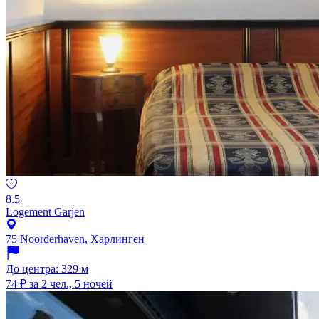
8.5
Logement Garjen
75 Noorderhaven, Харлинген
До центра: 329 м
74 ₽
за 2 чел., 5 ночей