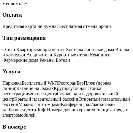
Неплохо: 5+
Оплата
Кредитная карта не нужна!
Бесплатная отмена брони
Тип размещения
Отели
Квартиры/апартаменты
Хостелы
Гостевые дома
Виллы
и коттеджи
Апарт-отели
Курортные отели
Кемпинги
Фермерские дома
Рёканы
Ботели
Услуги
Парковка
Бесплатный Wi-Fi
Ресторан
Бар
Пляж (первая
линия)
Катание на лыжах
Круглосуточная стойка
регистрации
Фитнес-центр
Сауна
Спа и оздоровительный
центр
Крытый плавательный бассейн
Открытый плавательный
бассейн
Можно с питомцами
Конференц-зал/банкетный
зал
Бизнес-центр
Лифт
Номера для некурящих
Cтанция зарядки
электромобилей
В номере