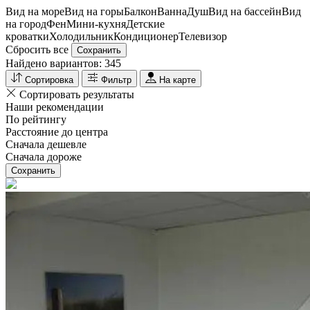
Вид на море
Вид на горы
Балкон
Ванна
Душ
Вид на бассейн
Вид
на город
Фен
Мини-кухня
Детские
кроватки
Холодильник
Кондиционер
Телевизор
Сбросить все
Сохранить
Найдено вариантов:
345
Сортировка
Фильтр
На карте
Сортировать результаты
Наши рекомендации
По рейтингу
Расстояние до центра
Сначала дешевле
Сначала дороже
Сохранить