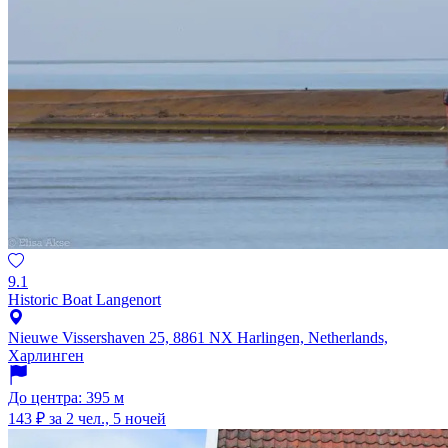
9.1
Historic Boat Langenort
Nieuwe Vissershaven 25, 8861 NX Harlingen, Netherlands,
Харлинген
До центра: 395 м
143 ₽
за 2 чел., 5 ночей