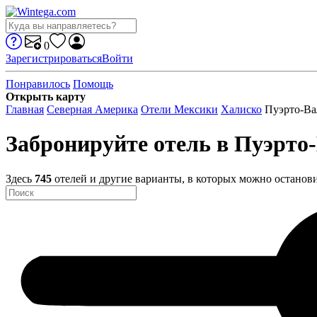
0
Зарегистрироваться
Войти
Понравилось
Помощь
Открыть карту
Главная
Северная Америка
Отели Мексики
Халиско
Пуэрто-Ва
Забронируйте отель в Пуэрто
Здесь
745
отелей и другие варианты, в которых можно останови