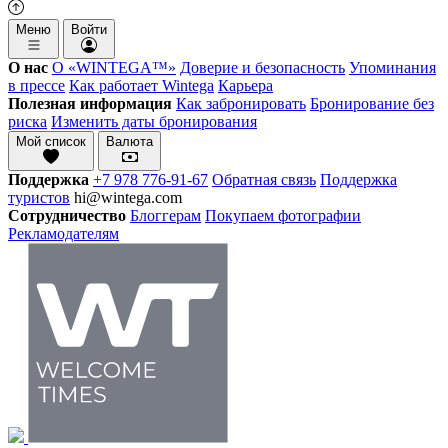
Меню
Войти
О нас
О «WINTEGA™»
Доверие и безопасность
Упоминания
в прессе
Как работает Wintega
Карьера
Полезная информация
Как забронировать
Бронирование без
риска
Изменить даты бронирования
Мой список
Валюта
Поддержка
+7 978 776-91-67
Обратная связь
Поддержка
туристов
hi@wintega.com
Сотрудничество
Блоггерам
Покупаем фотографии
Рекламодателям