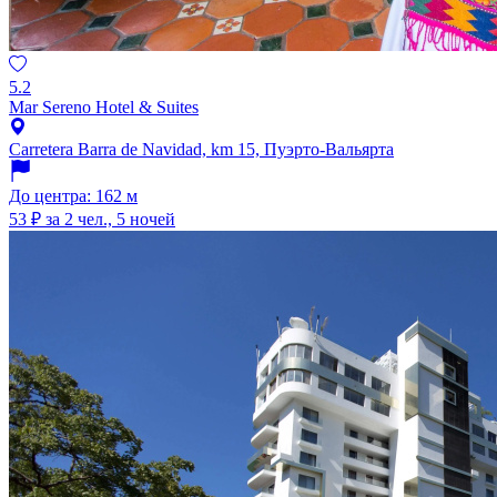
5.2
Mar Sereno Hotel & Suites
Carretera Barra de Navidad, km 15, Пуэрто-Вальярта
До центра: 162 м
53 ₽
за 2 чел., 5 ночей