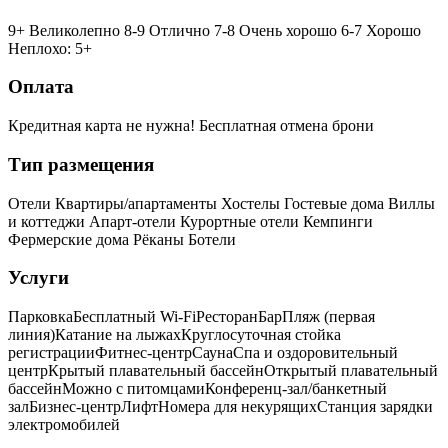
9+ Великолепно
8-9 Отлично
7-8 Очень хорошо
6-7 Хорошо
Неплохо: 5+
Оплата
Кредитная карта не нужна!
Бесплатная отмена брони
Тип размещения
Отели
Квартиры/апартаменты
Хостелы
Гостевые дома
Виллы
и коттеджи
Апарт-отели
Курортные отели
Кемпинги
Фермерские дома
Рёканы
Ботели
Услуги
Парковка
Бесплатный Wi-Fi
Ресторан
Бар
Пляж (первая
линия)
Катание на лыжах
Круглосуточная стойка
регистрации
Фитнес-центр
Сауна
Спа и оздоровительный
центр
Крытый плавательный бассейн
Открытый плавательный
бассейн
Можно с питомцами
Конференц-зал/банкетный
зал
Бизнес-центр
Лифт
Номера для некурящих
Cтанция зарядки
электромобилей