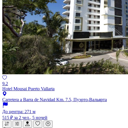
9.2
Hotel Mousai Puerto Vallarta
Carretera a Barra de Navidad Km. 7.5, Пуэрто-Вальярта
До центра: 271 м
515 ₽
за 2 чел., 5 ночей