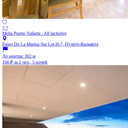
7.7
Melia Puerto Vallarta - All inclusive
Paseo De La Marina Sur Lot H-7, Пуэрто-Вальярта
До центра: 302 м
166 ₽
за 2 чел., 5 ночей