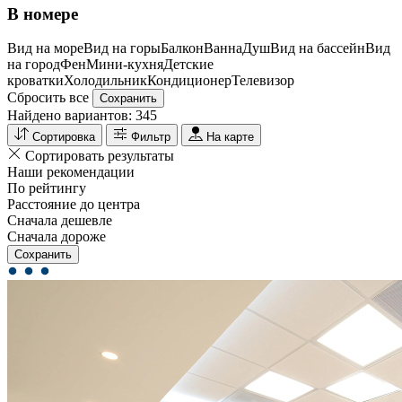
В номере
Вид на море
Вид на горы
Балкон
Ванна
Душ
Вид на бассейн
Вид
на город
Фен
Мини-кухня
Детские
кроватки
Холодильник
Кондиционер
Телевизор
Сбросить все
Сохранить
Найдено вариантов:
345
Сортировка
Фильтр
На карте
Сортировать результаты
Наши рекомендации
По рейтингу
Расстояние до центра
Сначала дешевле
Сначала дороже
Сохранить