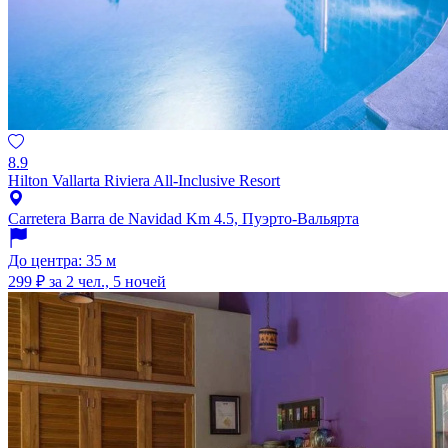
8.9
Hilton Vallarta Riviera All-Inclusive Resort
Carretera Barra de Navidad Km 4.5, Пуэрто-Вальярта
До центра: 35 м
299 ₽
за 2 чел., 5 ночей