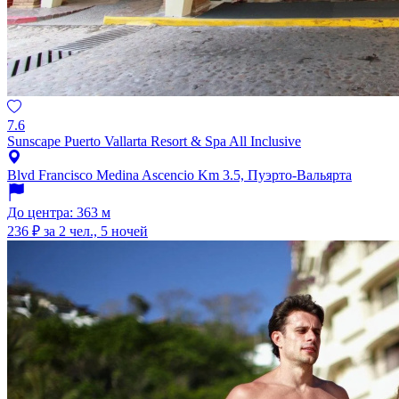
7.6
Sunscape Puerto Vallarta Resort & Spa All Inclusive
Blvd Francisco Medina Ascencio Km 3.5, Пуэрто-Вальярта
До центра: 363 м
236 ₽
за 2 чел., 5 ночей