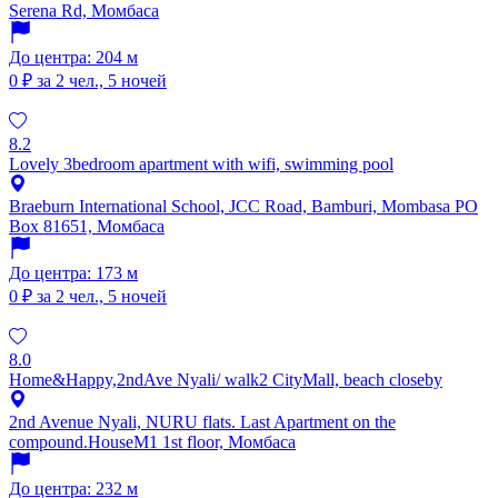
Serena Rd, Момбаса
До центра: 204 м
0 ₽
за 2 чел., 5 ночей
8.2
Lovely 3bedroom apartment with wifi, swimming pool
Braeburn International School, JCC Road, Bamburi, Mombasa PO
Box 81651, Момбаса
До центра: 173 м
0 ₽
за 2 чел., 5 ночей
8.0
Home&Happy,2ndAve Nyali/ walk2 CityMall, beach closeby
2nd Avenue Nyali, NURU flats. Last Apartment on the
compound.HouseM1 1st floor, Момбаса
До центра: 232 м