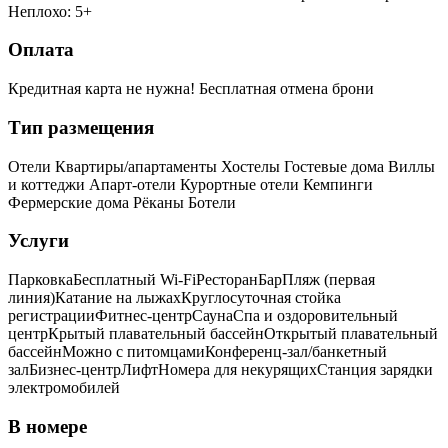
Неплохо: 5+
Оплата
Кредитная карта не нужна!
Бесплатная отмена брони
Тип размещения
Отели
Квартиры/апартаменты
Хостелы
Гостевые дома
Виллы
и коттеджи
Апарт-отели
Курортные отели
Кемпинги
Фермерские дома
Рёканы
Ботели
Услуги
Парковка
Бесплатный Wi-Fi
Ресторан
Бар
Пляж (первая
линия)
Катание на лыжах
Круглосуточная стойка
регистрации
Фитнес-центр
Сауна
Спа и оздоровительный
центр
Крытый плавательный бассейн
Открытый плавательный
бассейн
Можно с питомцами
Конференц-зал/банкетный
зал
Бизнес-центр
Лифт
Номера для некурящих
Cтанция зарядки
электромобилей
В номере