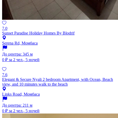
7.0
Sunset Paradise Holiday Homes By Blodrif
Serena Rd, Момбаса
До центра: 345 м
0 ₽
за 2 чел., 5 ночей
7.6
Elegant & Secure Nyali 2 bedroom Apartment, with Ocean, Beach
view, and 10 minutes walk to the beach
Links Road, Момбаса
До центра: 211 м
0 ₽
за 2 чел., 5 ночей