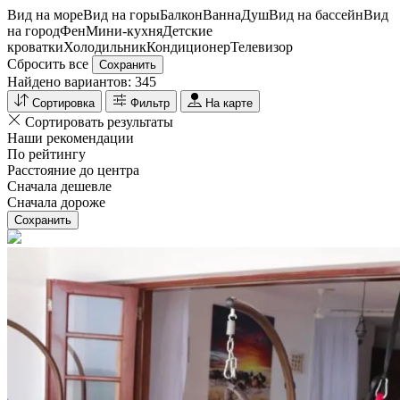
Вид на море
Вид на горы
Балкон
Ванна
Душ
Вид на бассейн
Вид
на город
Фен
Мини-кухня
Детские
кроватки
Холодильник
Кондиционер
Телевизор
Сбросить все
Сохранить
Найдено вариантов:
345
Сортировка
Фильтр
На карте
Сортировать результаты
Наши рекомендации
По рейтингу
Расстояние до центра
Сначала дешевле
Сначала дороже
Сохранить