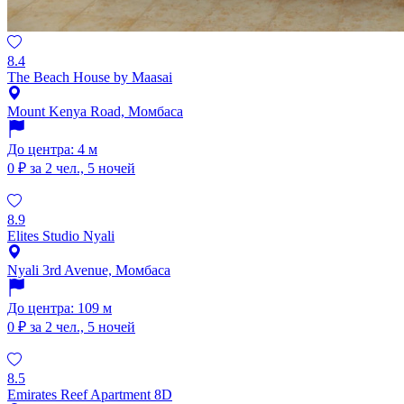
8.4
The Beach House by Maasai
Mount Kenya Road, Момбаса
До центра: 4 м
0 ₽
за 2 чел., 5 ночей
8.9
Elites Studio Nyali
Nyali 3rd Avenue, Момбаса
До центра: 109 м
0 ₽
за 2 чел., 5 ночей
8.5
Emirates Reef Apartment 8D