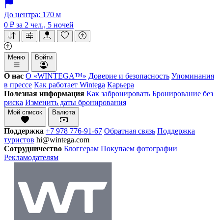
До центра: 170 м
0 ₽
за 2 чел., 5 ночей
Меню
Войти
О нас
О «WINTEGA™»
Доверие и безопасность
Упоминания
в прессе
Как работает Wintega
Карьера
Полезная информация
Как забронировать
Бронирование без
риска
Изменить даты бронирования
Мой список
Валюта
Поддержка
+7 978 776-91-67
Обратная связь
Поддержка
туристов
hi@wintega.com
Сотрудничество
Блоггерам
Покупаем фотографии
Рекламодателям