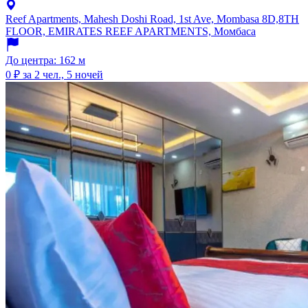
Reef Apartments, Mahesh Doshi Road, 1st Ave, Mombasa 8D,8TH
FLOOR, EMIRATES REEF APARTMENTS, Момбаса
До центра: 162 м
0 ₽
за 2 чел., 5 ночей