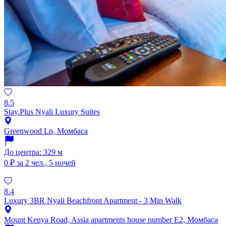
8.5
Stay.Plus Nyali Luxury Suites
Greenwood Ln, Момбаса
До центра: 329 м
0 ₽
за 2 чел., 5 ночей
8.4
Luxury 3BR Nyali Beachfront Apartment - 3 Min Walk
Mount Kenya Road, Assia apartments house number E2, Момбаса