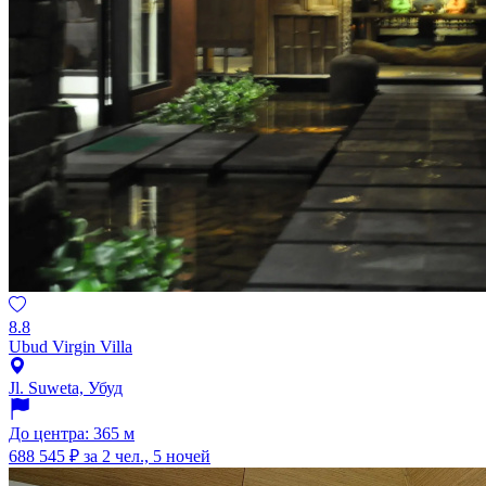
8.8
Ubud Virgin Villa
Jl. Suweta, Убуд
До центра: 365 м
688 545 ₽
за 2 чел., 5 ночей