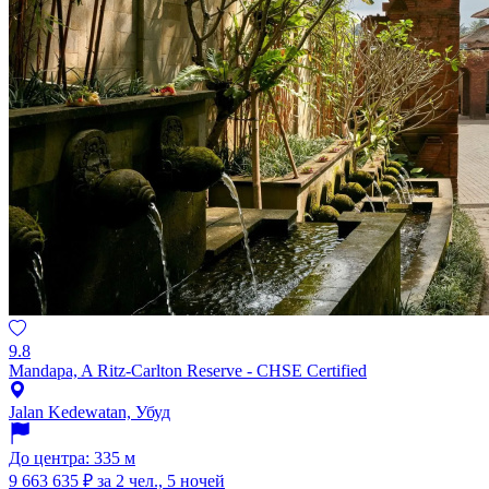
9.8
Mandapa, A Ritz-Carlton Reserve - CHSE Certified
Jalan Kedewatan, Убуд
До центра: 335 м
9 663 635 ₽
за 2 чел., 5 ночей