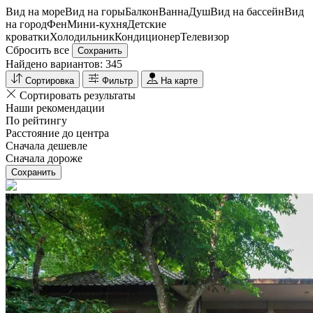
Вид на море
Вид на горы
Балкон
Ванна
Душ
Вид на бассейн
Вид
на город
Фен
Мини-кухня
Детские
кроватки
Холодильник
Кондиционер
Телевизор
Сбросить все
Сохранить
Найдено вариантов:
345
Сортировка
Фильтр
На карте
Сортировать результаты
Наши рекомендации
По рейтингу
Расстояние до центра
Сначала дешевле
Сначала дороже
Сохранить