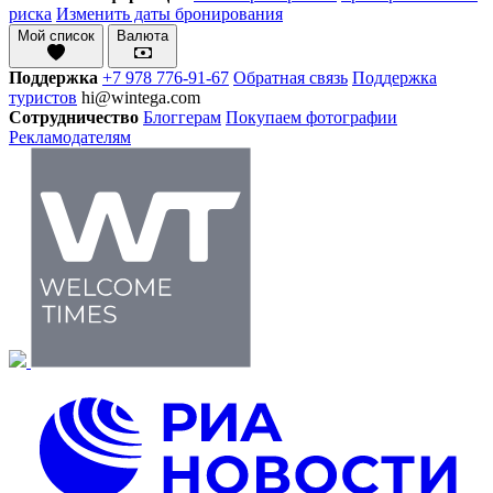
риска
Изменить даты бронирования
Мой список
Валюта
Поддержка
+7 978 776-91-67
Обратная связь
Поддержка
туристов
hi@wintega.com
Сотрудничество
Блоггерам
Покупаем фотографии
Рекламодателям