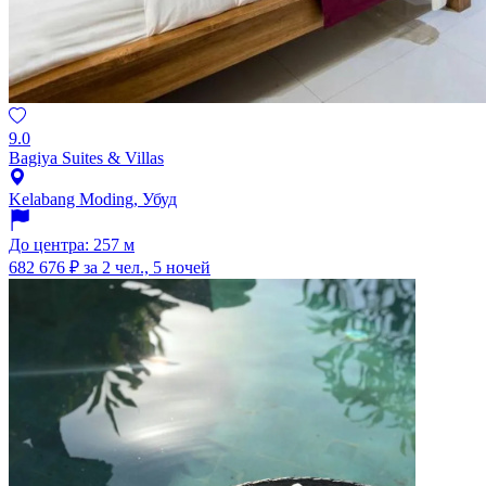
9.0
Bagiya Suites & Villas
Kelabang Moding, Убуд
До центра: 257 м
682 676 ₽
за 2 чел., 5 ночей