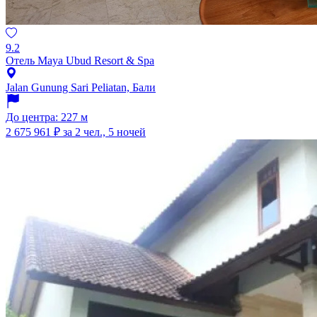
9.2
Отель Maya Ubud Resort & Spa
Jalan Gunung Sari Peliatan, Бали
До центра: 227 м
2 675 961 ₽
за 2 чел., 5 ночей