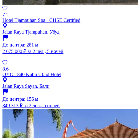
7.2
Hotel Tjampuhan Spa - CHSE Certified
Jalan Raya Tjampuhan, Убуд
До центра: 281 м
2 675 000 ₽
за 2 чел., 5 ночей
8.6
OYO 1840 Kubu Ubud Hotel
Jalan Raya Sayan, Бали
До центра: 156 м
849 313 ₽
за 2 чел., 5 ночей