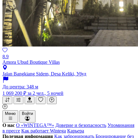
8.9
Amora Ubud Boutique Villas
Jalan Bangkiang Sidem, Desa Keliki, Убуд
До центра: 348 м
1 069 200 ₽
за 2 чел., 5 ночей
Меню
Войти
О нас
О «WINTEGA™»
Доверие и безопасность
Упоминания
в прессе
Как работает Wintega
Карьера
Полезная информация
Как забронировать
Бронирование без