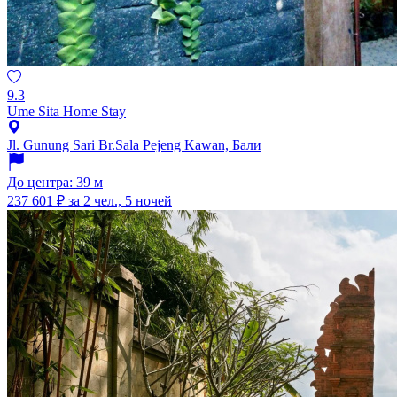
9.3
Ume Sita Home Stay
Jl. Gunung Sari Br.Sala Pejeng Kawan, Бали
До центра: 39 м
237 601 ₽
за 2 чел., 5 ночей