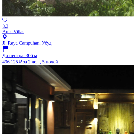
8.3
Ani's Villas
Jl. Raya Campuhan, Убуд
До центра: 306 м
496 125 ₽
за 2 чел., 5 ночей