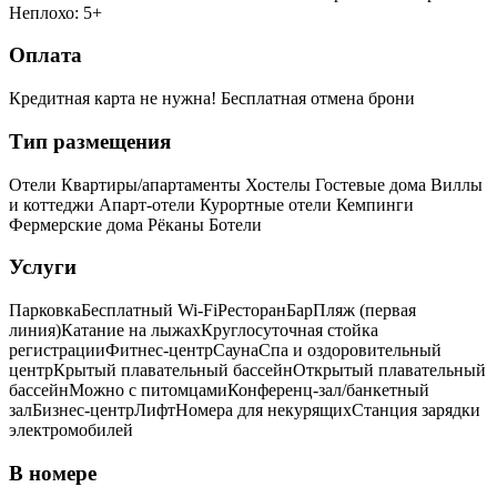
Неплохо: 5+
Оплата
Кредитная карта не нужна!
Бесплатная отмена брони
Тип размещения
Отели
Квартиры/апартаменты
Хостелы
Гостевые дома
Виллы
и коттеджи
Апарт-отели
Курортные отели
Кемпинги
Фермерские дома
Рёканы
Ботели
Услуги
Парковка
Бесплатный Wi-Fi
Ресторан
Бар
Пляж (первая
линия)
Катание на лыжах
Круглосуточная стойка
регистрации
Фитнес-центр
Сауна
Спа и оздоровительный
центр
Крытый плавательный бассейн
Открытый плавательный
бассейн
Можно с питомцами
Конференц-зал/банкетный
зал
Бизнес-центр
Лифт
Номера для некурящих
Cтанция зарядки
электромобилей
В номере