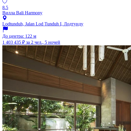
8.5
Вилла Bali Harmony
Lodtunduh, Jalan Lod Tunduh I, Лодтунду
До центра: 122 м
1 403 435 ₽
за 2 чел., 5 ночей