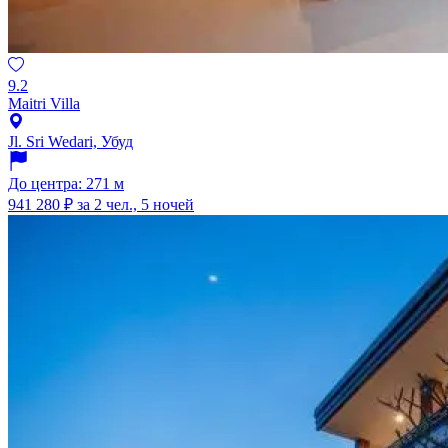
9.2
Maitri Villa
Jl. Sri Wedari, Убуд
До центра: 271 м
941 280 ₽
за 2 чел., 5 ночей