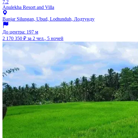
7.2
Anulekha Resort and Villa
Banjar Silungan, Ubud, Lodtunduh, Лодтунду
До центра: 197 м
2 170 350 ₽
за 2 чел., 5 ночей