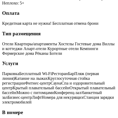
Неплохо: 5+
Оплата
Кредитная карта не нужна!
Бесплатная отмена брони
Тип размещения
Отели
Квартиры/апартаменты
Хостелы
Гостевые дома
Виллы
и коттеджи
Апарт-отели
Курортные отели
Кемпинги
Фермерские дома
Рёканы
Ботели
Услуги
Парковка
Бесплатный Wi-Fi
Ресторан
Бар
Пляж (первая
линия)
Катание на лыжах
Круглосуточная стойка
регистрации
Фитнес-центр
Сауна
Спа и оздоровительный
центр
Крытый плавательный бассейн
Открытый плавательный
бассейн
Можно с питомцами
Конференц-зал/банкетный
зал
Бизнес-центр
Лифт
Номера для некурящих
Cтанция зарядки
электромобилей
В номере