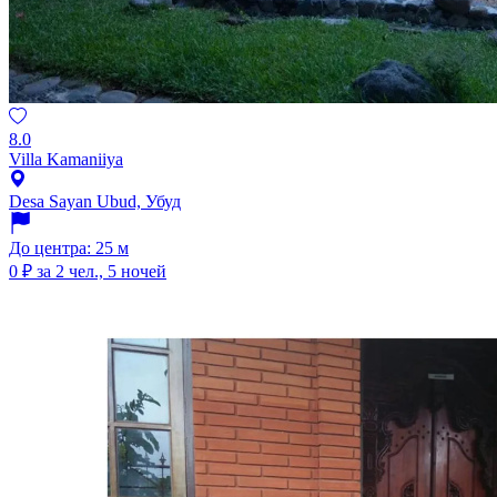
8.0
Villa Kamaniiya
Desa Sayan Ubud, Убуд
До центра: 25 м
0 ₽
за 2 чел., 5 ночей