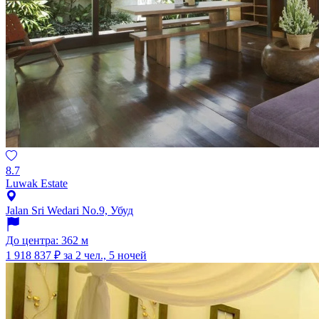
8.7
Luwak Estate
Jalan Sri Wedari No.9, Убуд
До центра: 362 м
1 918 837 ₽
за 2 чел., 5 ночей