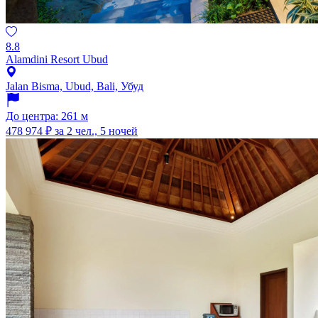
8.8
Alamdini Resort Ubud
Jalan Bisma, Ubud, Bali, Убуд
До центра: 261 м
478 974 ₽
за 2 чел., 5 ночей