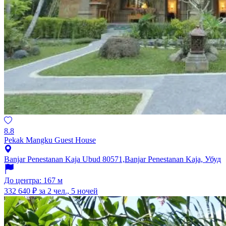
8.8
Pekak Mangku Guest House
Banjar Penestanan Kaja Ubud 80571,Banjar Penestanan Kaja, Убуд
До центра: 167 м
332 640 ₽
за 2 чел., 5 ночей