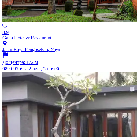
8.9
Gana Hotel & Restaurant
Jalan Raya Pengosekan, Убуд
До центра: 172 м
689 095 ₽
за 2 чел., 5 ночей