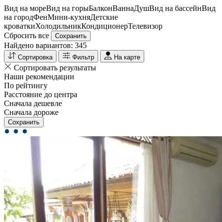
Вид на море
Вид на горы
Балкон
Ванна
Душ
Вид на бассейн
Вид
на город
Фен
Мини-кухня
Детские
кроватки
Холодильник
Кондиционер
Телевизор
Сбросить все
Сохранить
Найдено вариантов:
345
Сортировка
Фильтр
На карте
Сортировать результаты
Наши рекомендации
По рейтингу
Расстояние до центра
Сначала дешевле
Сначала дороже
Сохранить