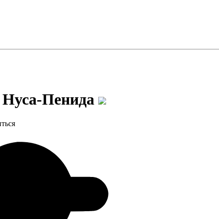
е Нуса-Пенида
иться