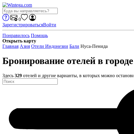
0
Зарегистрироваться
Войти
Понравилось
Помощь
Открыть карту
Главная
Азия
Отели Индонезии
Бали
Нуса-Пенида
Бронирование отелей в город
Здесь
329
отелей и другие варианты, в которых можно останов