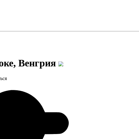
оке, Венгрия
ься