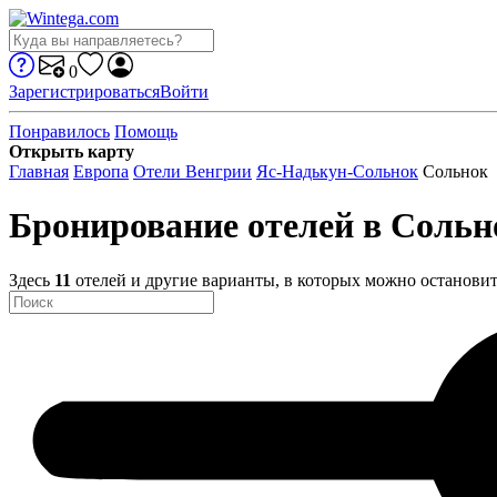
0
Зарегистрироваться
Войти
Понравилось
Помощь
Открыть карту
Главная
Европа
Отели Венгрии
Яс-Надькун-Сольнок
Сольнок
Бронирование отелей в Сольн
Здесь
11
отелей и другие варианты, в которых можно остановит