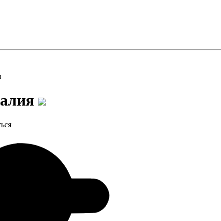
и
ралия
ться