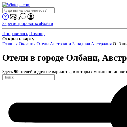
0
Зарегистрироваться
Войти
Понравилось
Помощь
Открыть карту
Главная
Океания
Отели Австралии
Западная Австралия
Олбан
Отели в городе Олбани, Авст
Здесь
90
отелей и другие варианты, в которых можно останови